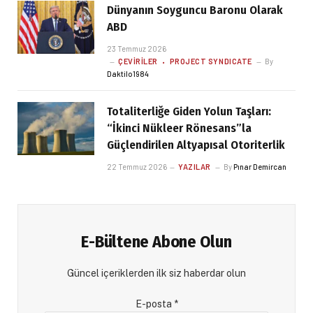
Dünyanın Soyguncu Baronu Olarak
ABD
23 Temmuz 2026
ÇEVIRILER
PROJECT SYNDICATE
By
Daktilo1984
Totaliterliğe Giden Yolun Taşları:
“İkinci Nükleer Rönesans”la
Güçlendirilen Altyapısal Otoriterlik
22 Temmuz 2026
YAZILAR
By
Pınar Demircan
E-Bültene Abone Olun
Güncel içeriklerden ilk siz haberdar olun
E-posta
*