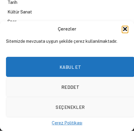
Tarih
Kültür Sanat
Spor
Çerezler
Rapor
Gezi
Sitemizde mevzuata uygun şekilde çerez kullanılmaktadır.
KABUL ET
İÇERIK
REDDET
Yazılar
SEÇENEKLER
Podcast
Forum
Çerez Politikası
Röportajlar