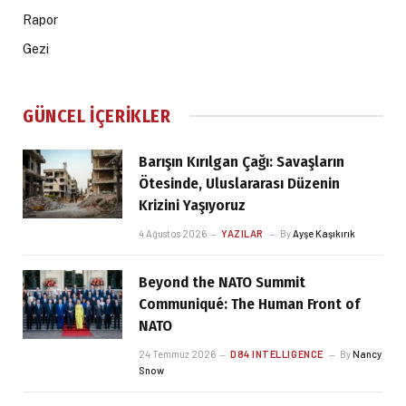
Rapor
Gezi
GÜNCEL İÇERIKLER
Barışın Kırılgan Çağı: Savaşların
Ötesinde, Uluslararası Düzenin
Krizini Yaşıyoruz
4 Ağustos 2026
YAZILAR
By
Ayşe Kaşıkırık
Beyond the NATO Summit
Communiqué: The Human Front of
NATO
24 Temmuz 2026
D84 INTELLIGENCE
By
Nancy
Snow