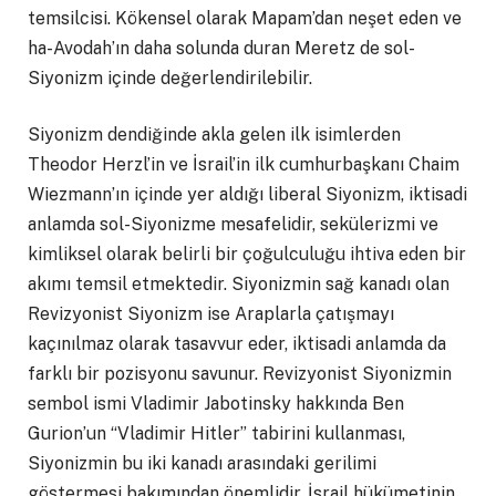
temsilcisi. Kökensel olarak Mapam’dan neşet eden ve
ha-Avodah’ın daha solunda duran Meretz de sol-
Siyonizm içinde değerlendirilebilir.
Siyonizm dendiğinde akla gelen ilk isimlerden
Theodor Herzl’in ve İsrail’in ilk cumhurbaşkanı Chaim
Wiezmann’ın içinde yer aldığı liberal Siyonizm, iktisadi
anlamda sol-Siyonizme mesafelidir, sekülerizmi ve
kimliksel olarak belirli bir çoğulculuğu ihtiva eden bir
akımı temsil etmektedir. Siyonizmin sağ kanadı olan
Revizyonist Siyonizm ise Araplarla çatışmayı
kaçınılmaz olarak tasavvur eder, iktisadi anlamda da
farklı bir pozisyonu savunur. Revizyonist Siyonizmin
sembol ismi Vladimir Jabotinsky hakkında Ben
Gurion’un “Vladimir Hitler” tabirini kullanması,
Siyonizmin bu iki kanadı arasındaki gerilimi
göstermesi bakımından önemlidir. İsrail hükümetinin