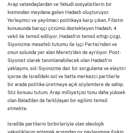
Arap vatandaşlardan ve Yahudi sosyalistlerin bir
kısmından meydana gelen Hadash oluşturuyor.
Yerleşimci ve yayılmacı politikaya karşı çıkan, Filistin
konusunda barışçı çözümü destekleyen Hadash, 4
vekil ile temsil ediliyor. Hadash’ın temsil ettiği çizgi,
Siyonizme mesafeli tutumu ile İşçi Partisi’nden ve
onun solunda yer alan Meretz’den de ayrılıyor. Post-
Siyonist olarak tanımlanabilecek olan Hadash’ın
yaklaşımı, sol-Siyonizme dair bir sorgulama ve eleştiri
içerse de İsrail’deki sol ve hatta merkezci partilerle
bir arada politika üretmeye açık söylemlere de sahip.
Söz konusu tutum, Arap milliyetçisi tonu daha yüksek
olan Balad’dan da farklılaşan bir eğilimi temsil
etmekte.
İsrail’de partilerin birbirleriyle olan ideolojik
yakınlıklarını anlamak açısından oy paylaşımına ilişkin