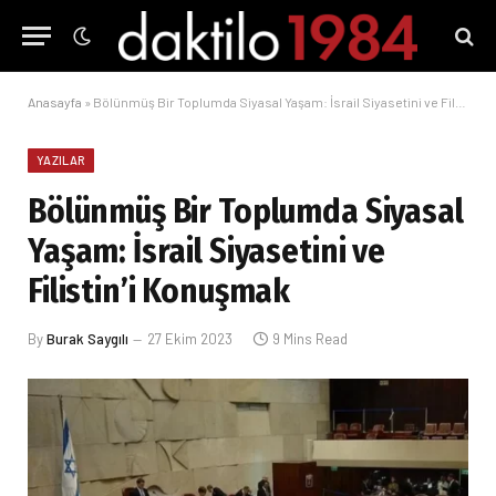
Anasayfa
»
Bölünmüş Bir Toplumda Siyasal Yaşam: İsrail Siyasetini ve Filistin’i Konuşmak
YAZILAR
Bölünmüş Bir Toplumda Siyasal
Yaşam: İsrail Siyasetini ve
Filistin’i Konuşmak
By
Burak Saygılı
27 Ekim 2023
9 Mins Read