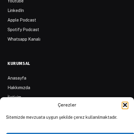
Youtube
LinkedIn
Apple Podcast
Spotify Podcast
Whatsapp Kanalı
KURUMSAL
Anasayfa
Hakkımızda
İletişim
Çerezler
Yazarlar
D84 Yayınları
Sitemizde mevzuata uygun şekilde çerez kullanılmaktadır.
İçerik Sağlayıcılar