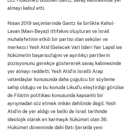
(35. Hükümet) bulunan Gantz, savaş kabinesinde yer
almayı kabul etti.
Nisan 2019 seçimlerinde Gantz ile birlikte Kahol-
Lavan (Mavi-Beyaz) ittifakını oluşturan ve İsrail
muhalefetinin etkili bir partisi olan seküler ve
merkezci Yesh Atid (Gelecek Var) lideri Yair Lapid ise
hükümetin başarısızlığını ve aşırılıkçı partilerin
pozisyonunu gerekçe göstererek savaş kabinesinde
yer almayı reddetti. Yesh Atid’in İsrailli Arap
vatandaşlar konusunda daha çoğulcu bir söyleme
sahip olduğu ve bu konuda Likud’u eleştirdiği görülse
de Filistin politikası konusunda kapsamlı bir
ayrışmadan söz etmek imkân dahilinde değil. Yesh
Atid’in de yer aldığı ve belki de İsrail tarihinde
ideolojik olarak en karmaşık hükümet olan 36.
Hükümet döneminde dahi Batı Şeria’da yeni