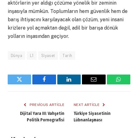
aktörlerin yer aldığı çözüme yönelik bir zeminin
inşasıyla mümkün. Toplumların hem güvenlik hem de
barış ihtiyacını karşılayacak olan çözüm, yeni insani
krizlere yol açmaktan değil, adil bir barışa dönük
yolların inşasından geçiyor.
Dünya
L1
Siyaset
Tarih
Twitter
Facebook
LinkedIn
Email
WhatsA
PREVIOUS ARTICLE
NEXT ARTICLE
Dijital Yara III: Vahşetin
Türkiye Siyasetinin
Politik Pornografisi
Lübnanlaşması