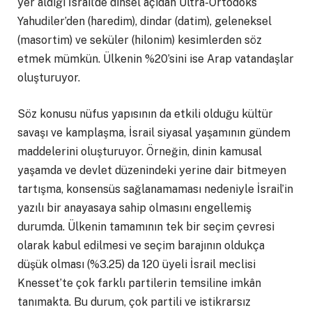
yer aldığı İsrail’de dinsel açıdan Ultra-Ortodoks
Yahudiler’den (haredim), dindar (datim), geleneksel
(masortim) ve seküler (hilonim) kesimlerden söz
etmek mümkün. Ülkenin %20’sini ise Arap vatandaşlar
oluşturuyor.
Söz konusu nüfus yapısının da etkili olduğu kültür
savaşı ve kamplaşma, İsrail siyasal yaşamının gündem
maddelerini oluşturuyor. Örneğin, dinin kamusal
yaşamda ve devlet düzenindeki yerine dair bitmeyen
tartışma, konsensüs sağlanamaması nedeniyle İsrail’in
yazılı bir anayasaya sahip olmasını engellemiş
durumda. Ülkenin tamamının tek bir seçim çevresi
olarak kabul edilmesi ve seçim barajının oldukça
düşük olması (%3.25) da 120 üyeli İsrail meclisi
Knesset’te çok farklı partilerin temsiline imkân
tanımakta. Bu durum, çok partili ve istikrarsız