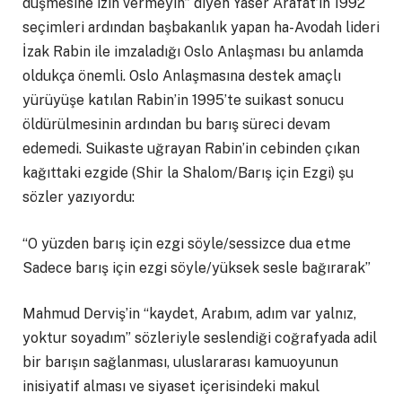
düşmesine izin vermeyin” diyen Yaser Arafat’ın 1992
seçimleri ardından başbakanlık yapan ha-Avodah lideri
İzak Rabin ile imzaladığı Oslo Anlaşması bu anlamda
oldukça önemli. Oslo Anlaşmasına destek amaçlı
yürüyüşe katılan Rabin’in 1995’te suikast sonucu
öldürülmesinin ardından bu barış süreci devam
edemedi. Suikaste uğrayan Rabin’in cebinden çıkan
kağıttaki ezgide (Shir la Shalom/Barış için Ezgi) şu
sözler yazıyordu:
“O yüzden barış için ezgi söyle/sessizce dua etme
Sadece barış için ezgi söyle/yüksek sesle bağırarak”
Mahmud Derviş’in “kaydet, Arabım, adım var yalnız,
yoktur soyadım” sözleriyle seslendiği coğrafyada adil
bir barışın sağlanması, uluslararası kamuoyunun
inisiyatif alması ve siyaset içerisindeki makul