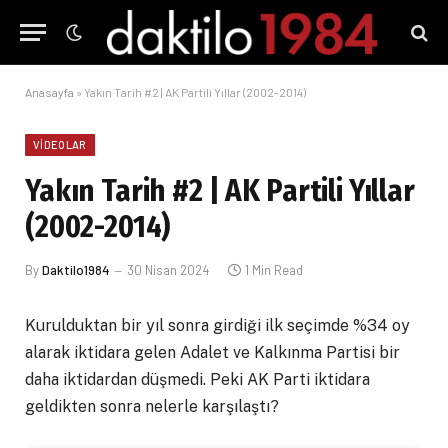
Anasayfa
»
Yakın Tarih #2 | AK Partili Yıllar (2002-2014)
VIDEOLAR
Yakın Tarih #2 | AK Partili Yıllar
(2002-2014)
By
Daktilo1984
30 Nisan 2024
1 Min Read
Kurulduktan bir yıl sonra girdiği ilk seçimde %34 oy
alarak iktidara gelen Adalet ve Kalkınma Partisi bir
daha iktidardan düşmedi. Peki AK Parti iktidara
geldikten sonra nelerle karşılaştı?