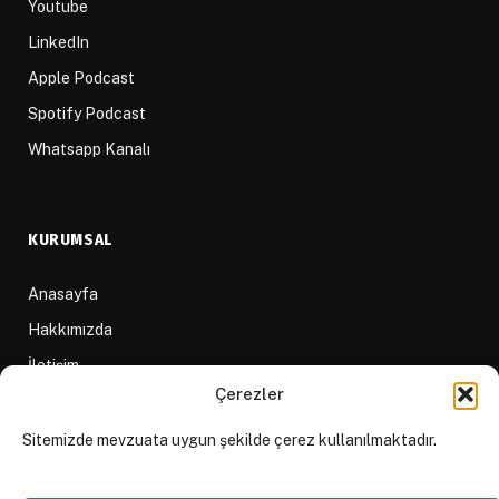
Youtube
LinkedIn
Apple Podcast
Spotify Podcast
Whatsapp Kanalı
KURUMSAL
Anasayfa
Hakkımızda
İletişim
Çerezler
Yazarlar
D84 Yayınları
Sitemizde mevzuata uygun şekilde çerez kullanılmaktadır.
İçerik Sağlayıcılar