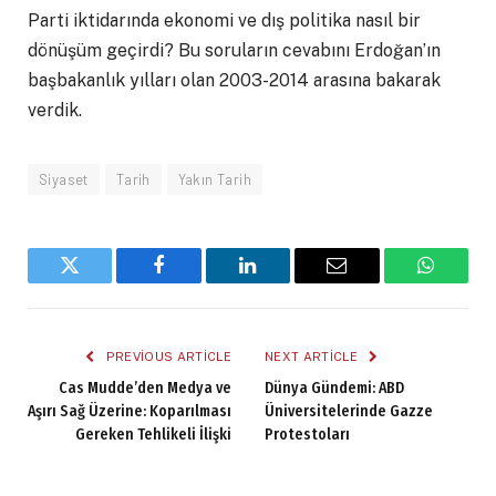
Parti iktidarında ekonomi ve dış politika nasıl bir
dönüşüm geçirdi? Bu soruların cevabını Erdoğan’ın
başbakanlık yılları olan 2003-2014 arasına bakarak
verdik.
Siyaset
Tarih
Yakın Tarih
Twitter
Facebook
LinkedIn
Email
WhatsA
PREVIOUS ARTICLE
NEXT ARTICLE
Cas Mudde’den Medya ve
Dünya Gündemi: ABD
Aşırı Sağ Üzerine: Koparılması
Üniversitelerinde Gazze
Gereken Tehlikeli İlişki
Protestoları