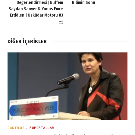
Değerlendirmesi| Gülfem
Bilimin Sonu
Saydan Sanver & Yunus Emre
Erdölen | Üsküdar Motoru #3
￼
DIĞER İÇERIKLER
DAKTILO2
RÖPORTAJLAR