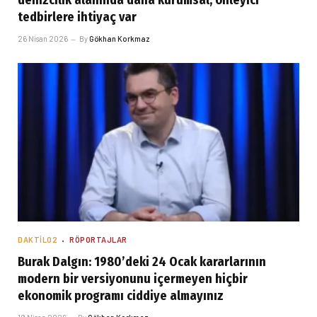
denizcilik alanında daha kurumsal, önleyici
tedbirlere ihtiyaç var
26 Nisan 2026
By
Gökhan Korkmaz
DAKTILO2
RÖPORTAJLAR
Burak Dalgın: 1980’deki 24 Ocak kararlarının
modern bir versiyonunu içermeyen hiçbir
ekonomik programı ciddiye almayınız