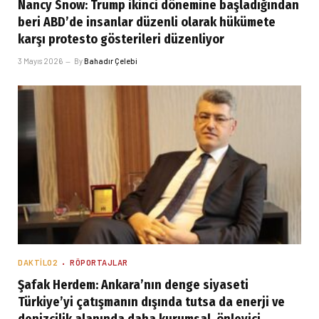
Nancy Snow: Trump ikinci dönemine başladığından
beri ABD’de insanlar düzenli olarak hükümete
karşı protesto gösterileri düzenliyor
3 Mayıs 2026
By
Bahadır Çelebi
DAKTILO2
RÖPORTAJLAR
Şafak Herdem: Ankara’nın denge siyaseti
Türkiye’yi çatışmanın dışında tutsa da enerji ve