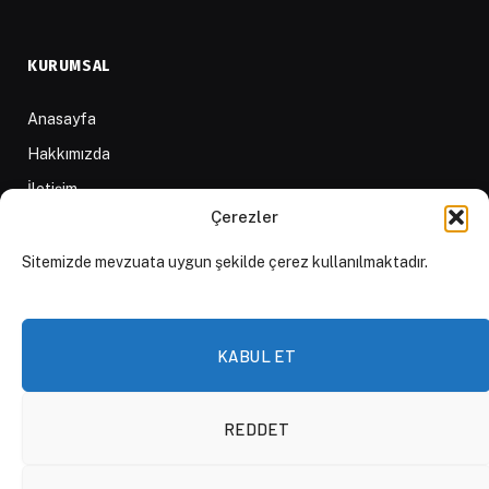
KURUMSAL
Anasayfa
Hakkımızda
İletişim
Çerezler
Yazarlar
D84 Yayınları
Sitemizde mevzuata uygun şekilde çerez kullanılmaktadır.
İçerik Sağlayıcılar
Yayın İlkeleri ve Yazım Kuralları
KABUL ET
REDDET
© 2026 DAKTİLO1984