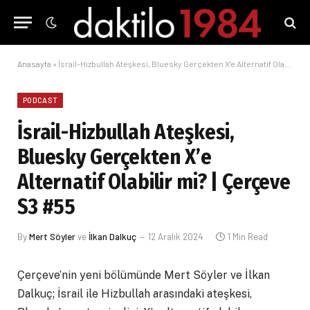
Anasayfa
»
İsrail-Hizbullah Ateşkesi, Bluesky Gerçekten X’e Alternatif Olabilir mi? | Çerçeve S3 #55
PODCAST
İsrail-Hizbullah Ateşkesi,
Bluesky Gerçekten X’e
Alternatif Olabilir mi? | Çerçeve
S3 #55
By
Mert Söyler
ve
İlkan Dalkuç
12 Aralık 2024
1 Min Read
Çerçeve’nin yeni bölümünde Mert Söyler ve İlkan
Dalkuç; İsrail ile Hizbullah arasındaki ateşkesi,