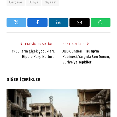
Çerçeve
Dünya
Siyaset
Twitter
Facebook
LinkedIn
Email
WhatsA
PREVIOUS ARTICLE
NEXT ARTICLE
1960’ların Çiçek Çocukları:
ABD Gündemi: Trump’ın
Hippie Karşı Kültürü
Kabinesi, Yargıda Son Durum,
Suriye’ye Tepkiler
DIĞER İÇERIKLER