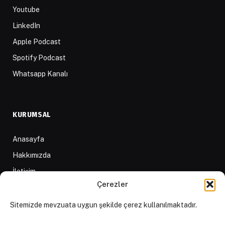
Youtube
LinkedIn
Apple Podcast
Spotify Podcast
Whatsapp Kanalı
KURUMSAL
Anasayfa
Hakkımızda
İletişim
Çerezler
Yazarlar
D84 Yayınları
Sitemizde mevzuata uygun şekilde çerez kullanılmaktadır.
İçerik Sağlayıcılar