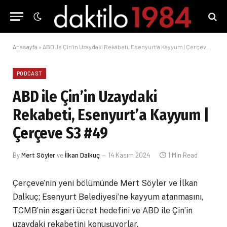
Anasayfa
»
ABD ile Çin’in Uzaydaki Rekabeti, Esenyurt’a Kayyum | Çerçeve S3 #49
PODCAST
ABD ile Çin’in Uzaydaki
Rekabeti, Esenyurt’a Kayyum |
Çerçeve S3 #49
By
Mert Söyler
ve
İlkan Dalkuç
14 Kasım 2024
1 Min Read
Çerçeve’nin yeni bölümünde Mert Söyler ve İlkan
Dalkuç; Esenyurt Belediyesi’ne kayyum atanmasını,
TCMB’nin asgari ücret hedefini ve ABD ile Çin’in
uzaydaki rekabetini konuşuyorlar.