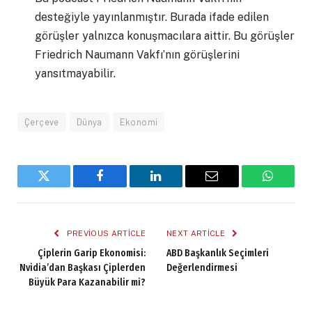
desteğiyle yayınlanmıştır. Burada ifade edilen
görüşler yalnızca konuşmacılara aittir. Bu görüşler
Friedrich Naumann Vakfı’nın görüşlerini
yansıtmayabilir.
Çerçeve
Dünya
Ekonomi
Twitter
Facebook
LinkedIn
Email
WhatsA
PREVIOUS ARTICLE
NEXT ARTICLE
Çiplerin Garip Ekonomisi:
ABD Başkanlık Seçimleri
Nvidia’dan Başkası Çiplerden
Değerlendirmesi
Büyük Para Kazanabilir mi?