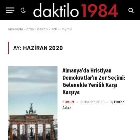
Anasayfa
»
Arşiv Haziran 2020
»
Sayfa 3
AY:
HAZIRAN 2020
Almanya’da Hristiyan
Demokratlar’ın Zor Seçimi:
Gelenekle Yenilik Karşı
Karşıya
FORUM
15 Haziran 2020
By
Emrah
Aslan