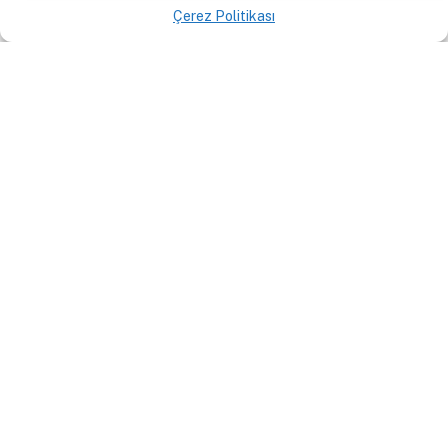
Söylemlerle Sınavı
Çerez Politikası
RÖPORTAJLAR
7 Haziran 2020
By
Büşra Cebeci
Muhalefetin Cumhurbaşkanı
Adayı Kim Olmalı?
FORUM
6 Haziran 2020
By
Abdullah
Aydoğan