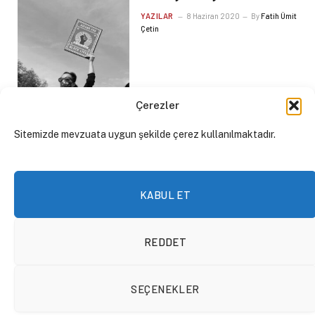
YAZILAR
8 Haziran 2020
By
Fatih Ümit
Çetin
Çerezler
Sitemizde mevzuata uygun şekilde çerez kullanılmaktadır.
KABUL ET
REDDET
Siyasetin Kadınlarla, Kadın
SEÇENEKLER
Siyasilerin Cinsiyetçi