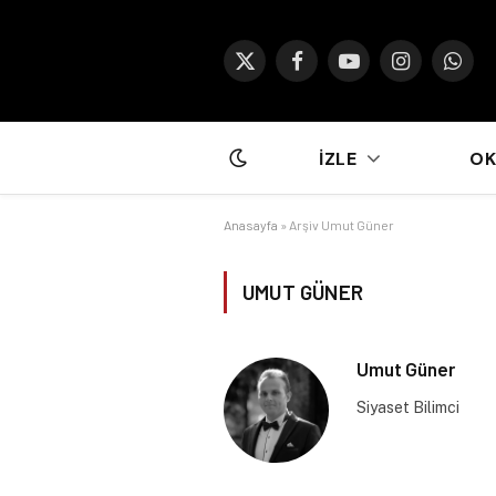
X
Facebook
YouTube
Instagram
What
(Twitter)
İZLE
O
Anasayfa
»
Arşiv Umut Güner
UMUT GÜNER
Umut Güner
Siyaset Bilimci