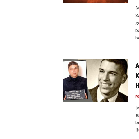
[
S
g
b
b
A
K
H
F
[
t
b
R