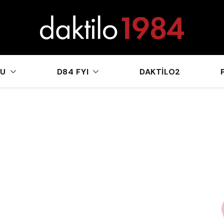
sApp
KU
D84 FYI
DAKTILO2