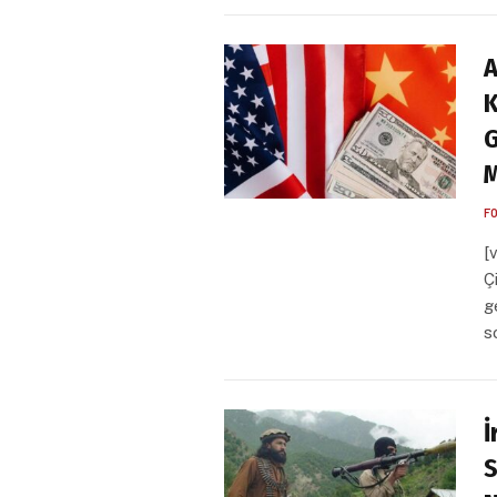
A
K
G
M
F
[
Çi
g
s
İ
S