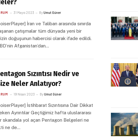
eler?
ORUM
31 Mayıs 2023
By
Umut Güner
voiserPlayer] İran ve Taliban arasında sınırda
aşanan çatışmalar tüm dünyada yeni bir
rizin doğuşunun habercisi olarak ifade edildi.
BD’nin Afganistan’dan…
entagon Sızıntısı Nedir ve
ize Neler Anlatıyor?
ORUM
19 Nisan 2023
By
Umut Güner
voiserPlayer] İstihbarat Sızıntısına Dair Dikkat
eken Ayrıntılar Geçtiğimiz hafta uluslararası
ir skandala yol açan Pentagon Belgeleri ne
lkti ne de…