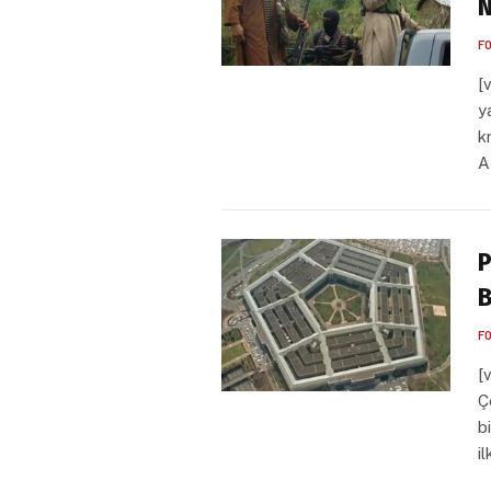
N
F
[
y
k
A
P
B
F
[
Ç
b
i