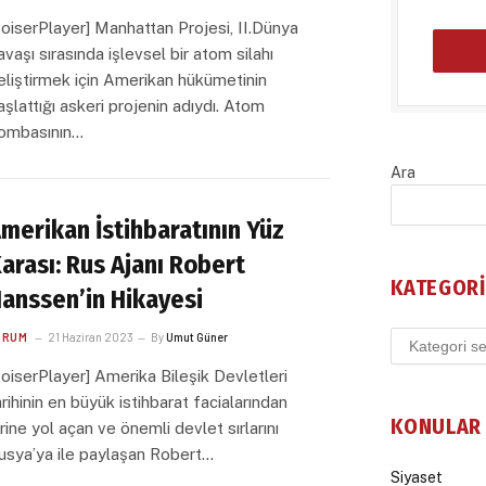
voiserPlayer] Manhattan Projesi, II.Dünya
avaşı sırasında işlevsel bir atom silahı
eliştirmek için Amerikan hükümetinin
aşlattığı askeri projenin adıydı. Atom
ombasının…
Ara
merikan İstihbaratının Yüz
arası: Rus Ajanı Robert
KATEGORI
anssen’in Hikayesi
Kategoriler
ORUM
21 Haziran 2023
By
Umut Güner
voiserPlayer] Amerika Bileşik Devletleri
arihinin en büyük istihbarat facialarından
KONULAR
irine yol açan ve önemli devlet sırlarını
usya’ya ile paylaşan Robert…
Siyaset