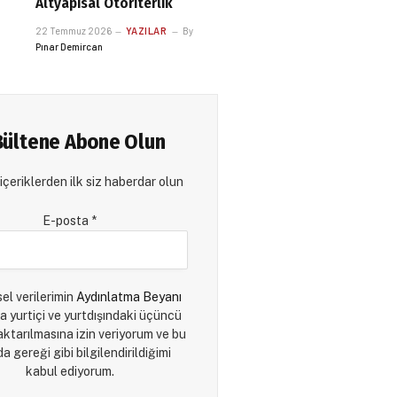
Altyapısal Otoriterlik
22 Temmuz 2026
YAZILAR
By
Pınar Demircan
Bültene Abone Olun
içeriklerden ilk siz haberdar olun
E-posta
*
sel verilerimin
Aydınlatma Beyanı
a yurtiçi ve yurtdışındaki üçüncü
 aktarılmasına izin veriyorum ve bu
a gereği gibi bilgilendirildiğimi
kabul ediyorum.