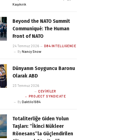
Kaşıkırık
Beyond the NATO Summit
Communiqué: The Human
Front of NATO
24 Temmuz 2026
D84 INTELLIGENCE
By
Nancy Snow
Dünyanın Soyguncu Baronu
Olarak ABD
23 Temmuz 2026
ÇEVIRILER
PROJECT SYNDICATE
By
Daktilo1984
Totaliterliğe Giden Yolun
Taşları: “İkinci Nükleer
Rönesans”la Güçlendirilen