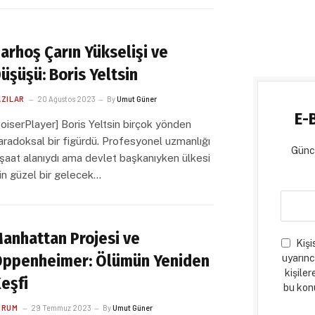
arhoş Çarın Yükselişi ve
üşüşü: Boris Yeltsin
AZILAR
20 Ağustos 2023
By
Umut Güner
E-
voiserPlayer] Boris Yeltsin birçok yönden
aradoksal bir figürdü. Profesyonel uzmanlığı
Günce
nşaat alanıydı ama devlet başkanıyken ülkesi
çin güzel bir gelecek…
anhattan Projesi ve
Kişi
ppenheimer: Ölümün Yeniden
uyarınc
kişiler
eşfi
bu konu
ORUM
29 Temmuz 2023
By
Umut Güner