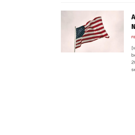
A
N
F
[
b
2
s