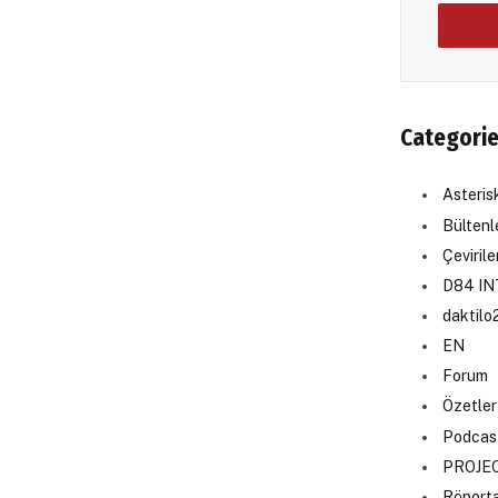
Categori
Asteri
Bültenl
Çevirile
D84 I
daktilo
EN
Forum
Özetler
Podcas
PROJE
Röporta