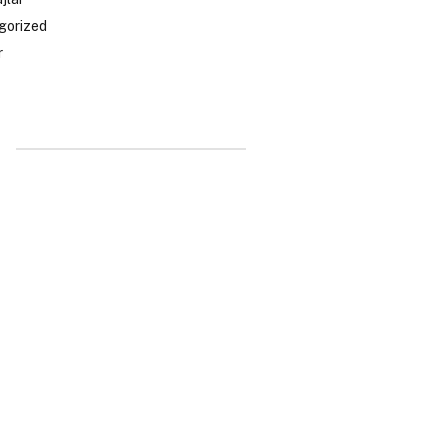
gorized
r