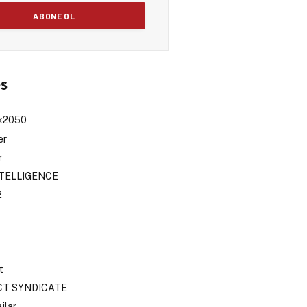
es
sk2050
er
r
NTELLIGENCE
2
t
CT SYNDICATE
jlar