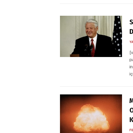
S
D
Y
[
p
i
i
M
O
K
F