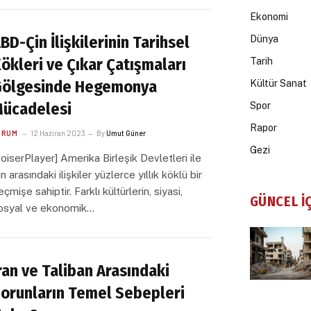
Ekonomi
BD-Çin İlişkilerinin Tarihsel
Dünya
ökleri ve Çıkar Çatışmaları
Tarih
ölgesinde Hegemonya
Kültür Sanat
ücadelesi
Spor
Rapor
ORUM
12 Haziran 2023
By
Umut Güner
Gezi
voiserPlayer] Amerika Birleşik Devletleri ile
n arasındaki ilişkiler yüzlerce yıllık köklü bir
eçmişe sahiptir. Farklı kültürlerin, siyasi,
GÜNCEL İ
osyal ve ekonomik…
ran ve Taliban Arasındaki
orunların Temel Sebepleri