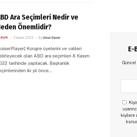
BD Ara Seçimleri Nedir ve
eden Önemlidir?
ORUM
7 Kasım 2022
By
Umut Güner
E-
voiserPlayer] Kongre üyelerini ve valileri
elirleyecek olan ABD ara seçimleri 8 Kasım
Güncel 
022 tarihinde yapılacak. Başkanlık
eçimlerinden iki yıl önce…
Kişi
uyarınc
kişilere
konud