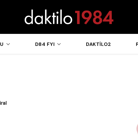
sApp
KU
D84 FYI
DAKTILO2
ral