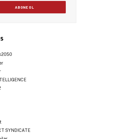
es
sk2050
er
r
NTELLIGENCE
2
t
CT SYNDICATE
jlar