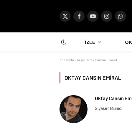
X
Facebook
YouTube
Instagram
What
(Twitter)
İZLE
O
Anasayfa
»
Arşiv Oktay Cansın Emiral
OKTAY CANSIN EMIRAL
Oktay Cansın Emi
Siyaset Bilimci