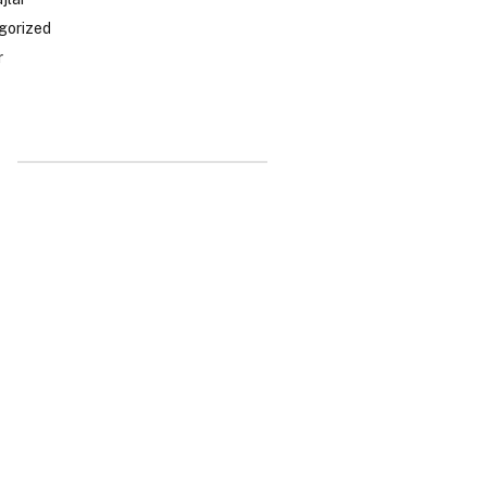
gorized
r