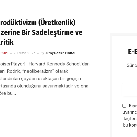
rodüktivizm (Üretkenlik)
zerine Bir Sadeleştirme ve
ritik
E-
ORUM
29 Nisan 2023
By
Oktay Cansın Emiral
voiserPlayer] “Harvard Kennedy School”dan
Günce
ani Rodrik, “neoliberalizm” olarak
dlandırılan şeyden uzaklaşan bir geçişin
rtasında olunduğunu savunmaktadır ve ona
öre bu…
Kişi
uyarınc
kişiler
bu konu