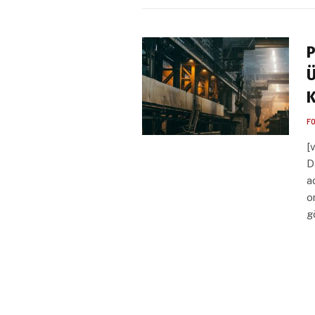
P
Ü
K
F
[
D
a
o
g