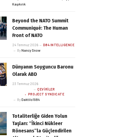
Kaşıkırık
Beyond the NATO Summit
Communiqué: The Human
Front of NATO
24 Temmuz 2026
D84 INTELLIGENCE
By
Nancy Snow
Dünyanın Soyguncu Baronu
Olarak ABD
23 Temmuz 2026
ÇEVIRILER
PROJECT SYNDICATE
By
Daktilo1984
Totaliterliğe Giden Yolun
Taşları: “İkinci Nükleer
Rönesans”la Güçlendirilen