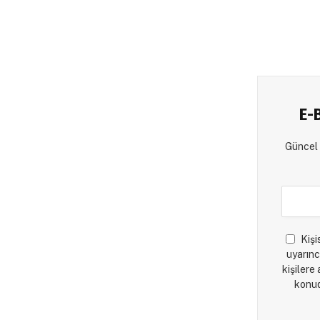
E-
Güncel 
Kişi
uyarınc
kişilere
konud