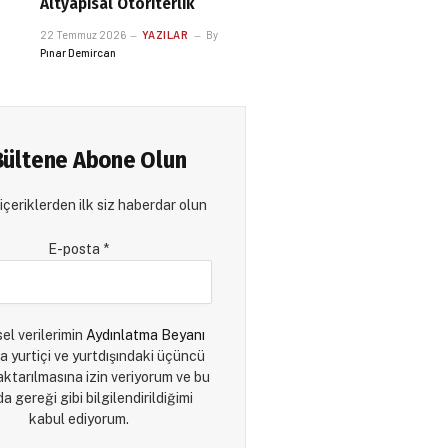
Altyapısal Otoriterlik
22 Temmuz 2026
YAZILAR
By
Pınar Demircan
Bültene Abone Olun
içeriklerden ilk siz haberdar olun
E-posta
*
sel verilerimin
Aydınlatma Beyanı
a yurtiçi ve yurtdışındaki üçüncü
 aktarılmasına izin veriyorum ve bu
a gereği gibi bilgilendirildiğimi
kabul ediyorum.