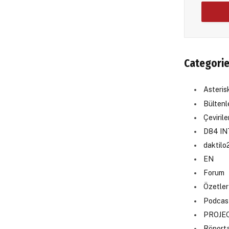
Categori
Asteri
Bültenl
Çevirile
D84 I
daktilo
EN
Forum
Özetler
Podcas
PROJE
Röporta