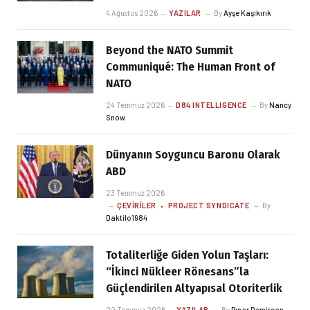
4 Ağustos 2026
YAZILAR
By
Ayşe Kaşıkırık
Beyond the NATO Summit
Communiqué: The Human Front of
NATO
24 Temmuz 2026
D84 INTELLIGENCE
By
Nancy
Snow
Dünyanın Soyguncu Baronu Olarak
ABD
23 Temmuz 2026
ÇEVIRILER
PROJECT SYNDICATE
By
Daktilo1984
Totaliterliğe Giden Yolun Taşları:
“İkinci Nükleer Rönesans”la
Güçlendirilen Altyapısal Otoriterlik
22 Temmuz 2026
YAZILAR
By
Pınar Demircan