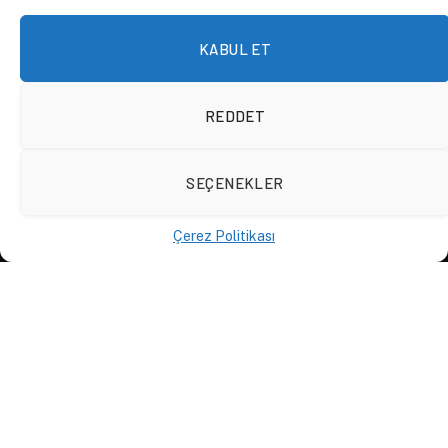
LinkedIn
KABUL ET
Apple Podcast
Spotify Podcast
REDDET
Whatsapp Kanalı
SEÇENEKLER
KURUMSAL
Çerez Politikası
Anasayfa
Hakkımızda
İletişim
Yazarlar
D84 Yayınları
İçerik Sağlayıcılar
Yayın İlkeleri ve Yazım Kuralları