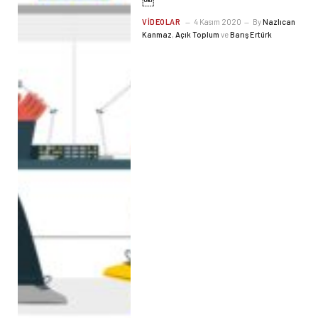
￼
VIDEOLAR
4 Kasım 2020
By
Nazlıcan
Kanmaz
,
Açık Toplum
ve
Barış Ertürk