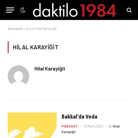
Anasayfa
»
Arşiv Hilal Karayiğit
HILAL KARAYIĞIT
Hilal Karayiğit
Bakkal’da Veda
PODCAST
31 Mart 2022
By
Hilal
Karayiğit