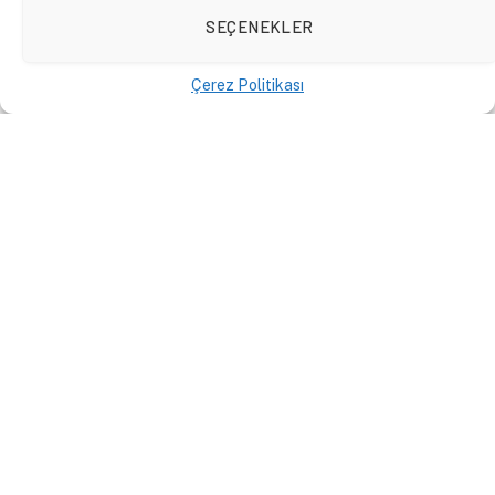
SEÇENEKLER
Çerez Politikası
Medarı Maişet Motoru, Sait
Faik Abasıyanık
PODCAST
10 Aralık 2021
By
Hilal
Karayiğit