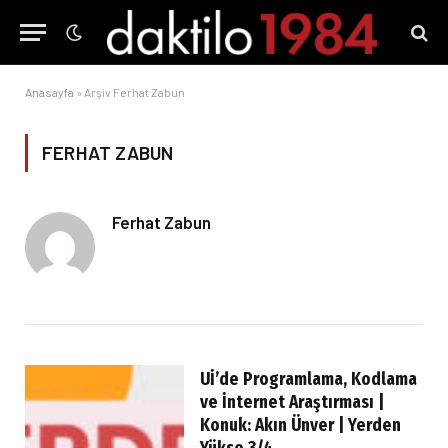
Anasayfa
»
Arşiv Ferhat Zabun
FERHAT ZABUN
Ferhat Zabun
Uİ’de Programlama, Kodlama
ve İnternet Araştırması |
Konuk: Akın Ünver | Yerden