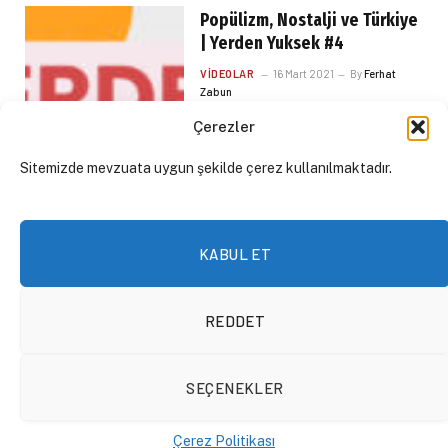
Popülizm, Nostalji ve Türkiye
| Yerden Yuksek #4
VIDEOLAR
16 Mart 2021
By
Ferhat
Zabun
Çerezler
Sitemizde mevzuata uygun şekilde çerez kullanılmaktadır.
KABUL ET
REDDET
SEÇENEKLER
Çerez Politikası