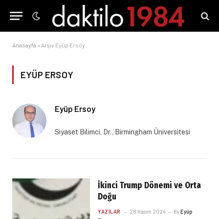
Anasayfa
»
Arşiv Eyüp Ersoy
EYÜP ERSOY
Eyüp Ersoy
Siyaset Bilimci, Dr., Birmingham Üniversitesi
İkinci Trump Dönemi ve Orta
Doğu
YAZILAR
28 Kasım 2024
By
Eyüp