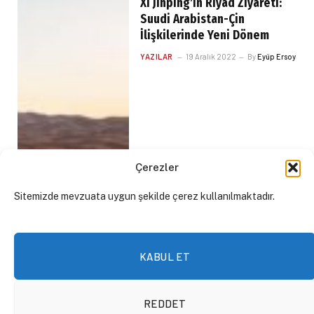
Xi Jinping’in Riyad Ziyareti:
Suudi Arabistan-Çin
İlişkilerinde Yeni Dönem
YAZILAR
19 Aralık 2022
By
Eyüp Ersoy
Çerezler
Sitemizde mevzuata uygun şekilde çerez kullanılmaktadır.
KABUL ET
REDDET