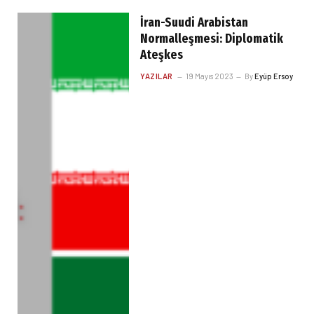
İran-Suudi Arabistan
Normalleşmesi: Diplomatik
Ateşkes
YAZILAR
19 Mayıs 2023
By
Eyüp Ersoy