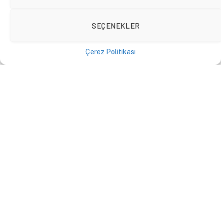
SEÇENEKLER
Çerez Politikası
Ukrayna Savaşı: Rusya-İran
İlişkilerinde Stratejik
Dönüşüm
YAZILAR
4 Kasım 2022
By
Eyüp Ersoy