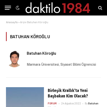
Anasayfa
»
Arşiv Batuhan Köroğlu
BATUHAN KÖROĞLU
Batuhan Köroğlu
Marmara Üniversitesi, Siyaset Bilimi Öğrencisi
Birleşik Krallık’ta Yeni
Başbakan Kim Olacak?
FORUM
24 Ağustos 2022
By
Batuhan