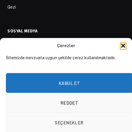
Gezi
SOSYAL MEDYA
Twitter
Çerezler
Facebook
Sitemizde mevzuata uygun şekilde çerez kullanılmaktadır.
Instagram
Youtube
KABUL ET
LinkedIn
Apple Podcast
Spotify Podcast
REDDET
Whatsapp Kanalı
SEÇENEKLER