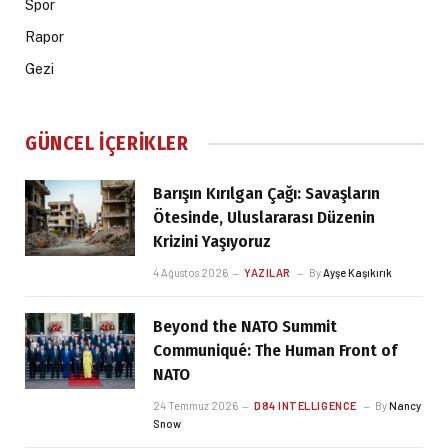
Spor
Rapor
Gezi
GÜNCEL İÇERIKLER
Barışın Kırılgan Çağı: Savaşların
Ötesinde, Uluslararası Düzenin
Krizini Yaşıyoruz
4 Ağustos 2026
YAZILAR
By
Ayşe Kaşıkırık
Beyond the NATO Summit
Communiqué: The Human Front of
NATO
24 Temmuz 2026
D84 INTELLIGENCE
By
Nancy
Snow