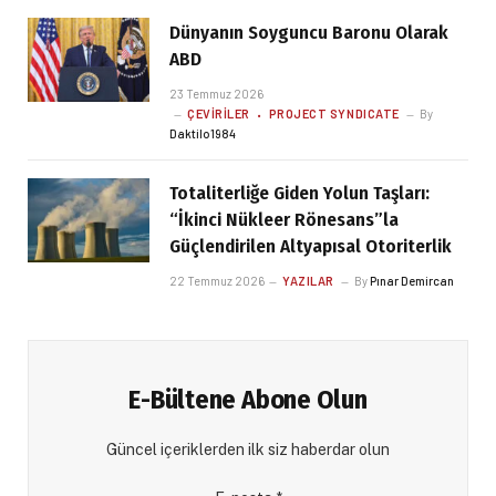
Dünyanın Soyguncu Baronu Olarak
ABD
23 Temmuz 2026
ÇEVIRILER
PROJECT SYNDICATE
By
Daktilo1984
Totaliterliğe Giden Yolun Taşları:
“İkinci Nükleer Rönesans”la
Güçlendirilen Altyapısal Otoriterlik
22 Temmuz 2026
YAZILAR
By
Pınar Demircan
E-Bültene Abone Olun
Güncel içeriklerden ilk siz haberdar olun