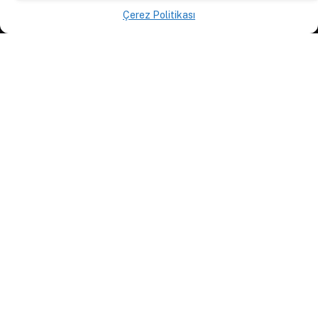
KURUMSAL
Çerez Politikası
Anasayfa
Hakkımızda
İletişim
Yazarlar
D84 Yayınları
İçerik Sağlayıcılar
Yayın İlkeleri ve Yazım Kuralları
© 2026 DAKTİLO1984
KVKK Politikası
Çerez Politikası
Aydınlatma Metni
Açık Rıza Beyanı