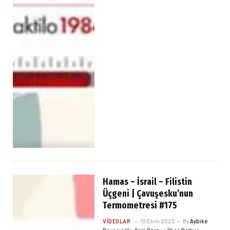
Hamas – İsrail – Filistin
Üçgeni | Çavuşesku’nun
Termometresi #175
VIDEOLAR
10 Ekim 2023
By
Aybike