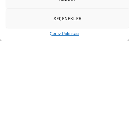
SEÇENEKLER
Çerez Politikası
İktidar ne kadar dinç? | Nabız
#131
VIDEOLAR
28 Nisan 2023
By
Aybike
Boyacıoğlu
,
İlkan Dalkuç
ve
Cem Özen