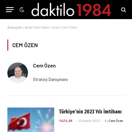
Anasayfa
»
Arşiv Cem Özen
»
Arşiv Cem Özen
CEM ÖZEN
Cem Özen
Strateji Danışmanı
Türkiye’nin 2023 Yılı İmtihanı
YAZILAR
20 Aralık 2023
By
Cem Özen