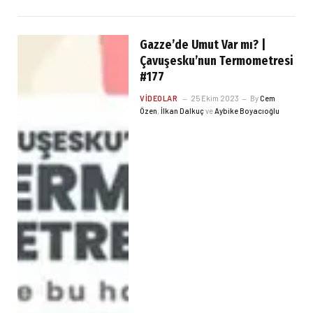
Gazze’de Umut Var mı? |
Çavuşesku’nun Termometresi
#177
VIDEOLAR
25 Ekim 2023
By
Cem
Özen
,
İlkan Dalkuç
ve
Aybike Boyacıoğlu