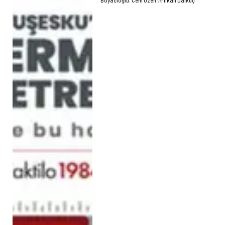
Boyacıoğlu
,
Cem Özen
ve
İlkan Dalkuç