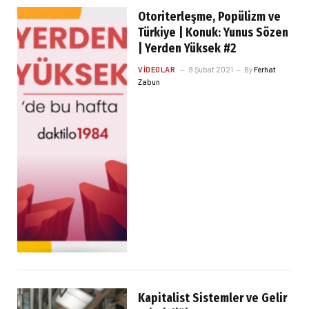
Otoriterleşme, Popülizm ve
Türkiye | Konuk: Yunus Sözen
| Yerden Yüksek #2
VIDEOLAR
9 Şubat 2021
By
Ferhat
Zabun
Kapitalist Sistemler ve Gelir