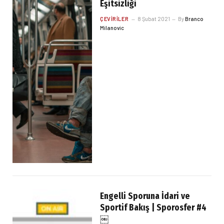
Eşitsizliği
ÇEVIRILER
8 Şubat 2021
By
Branco
Milanovic
Engelli Sporuna İdari ve
Sportif Bakış | Sporosfer #4
￼