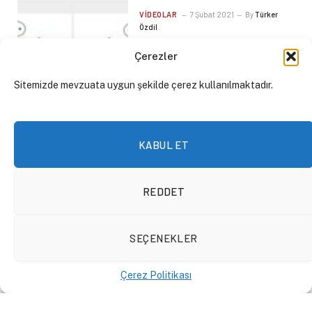
VIDEOLAR
7 Şubat 2021
By
Türker
Özdil
Çerezler
Sitemizde mevzuata uygun şekilde çerez kullanılmaktadır.
KABUL ET
REDDET
SEÇENEKLER
Neoliberalizm ve İktisat*
FORUM
6 Şubat 2021
By
Birol Başkan
Çerez Politikası