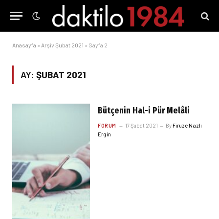
Anasayfa
»
Arşiv Şubat 2021
»
Sayfa 2
AY:
ŞUBAT 2021
Bütçenin Hal-i Pür Melâli
FORUM
17 Şubat 2021
By
Firuze Nazlı
Ergin