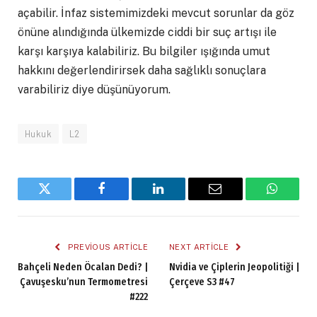
açabilir. İnfaz sistemimizdeki mevcut sorunlar da göz
önüne alındığında ülkemizde ciddi bir suç artışı ile
karşı karşıya kalabiliriz. Bu bilgiler ışığında umut
hakkını değerlendirirsek daha sağlıklı sonuçlara
varabiliriz diye düşünüyorum.
Hukuk
L2
Twitter
Facebook
LinkedIn
Email
WhatsA
PREVIOUS ARTICLE
NEXT ARTICLE
Bahçeli Neden Öcalan Dedi? |
Nvidia ve Çiplerin Jeopolitiği |
Çavuşesku’nun Termometresi
Çerçeve S3 #47
#222