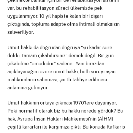
çekmekte olanlar için bir de rehabilitasyon sistemi
var. bu rehabilitasyon süreci ülkemizde pek
uygulanmıyor. 10 yıl hapiste kalan biri dışarı
çıktığında, topluma adapte olma ihtimali olmaksızın
salıveriliyor.
Umut hakkı da doğrudan doğruya “şu kadar süre
doldu, tamam çıkabilirsiniz” demek değil. Bir gün
çıkabilme “umududur” sadece. Yani birazdan
açıklayacağım üzere umut hakkı, belli süreyi aşan
mahkumların salınması, şartlı tahliye edilmesi
anlamına gelmiyor.
Umut hakkının ortaya çıkması 1970’lere dayanıyor.
Peki normatif olarak biz bu hakkı nerede gördük? Bu
hak, Avrupa İnsan Hakları Mahkemesi’nin (AİHM)
çeşitli kararları ile karşımıza çıktı. Bu konuda Kafkaris