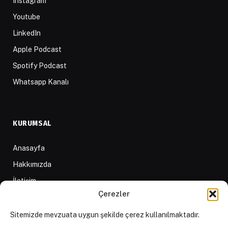
Instagram
Youtube
LinkedIn
Apple Podcast
Spotify Podcast
Whatsapp Kanalı
KURUMSAL
Anasayfa
Hakkımızda
İletişim
Çerezler
Yazarlar
D84 Yayınları
Sitemizde mevzuata uygun şekilde çerez kullanılmaktadır.