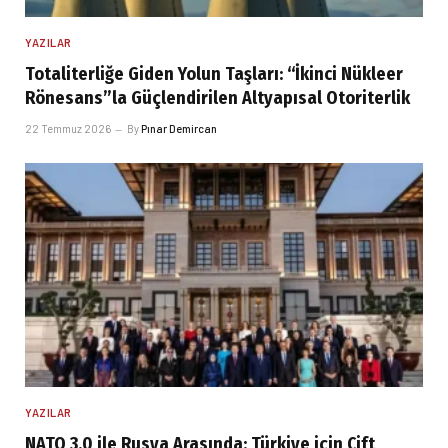
YAZILAR
Totaliterliğe Giden Yolun Taşları: “İkinci Nükleer
Rönesans”la Güçlendirilen Altyapısal Otoriterlik
22 Temmuz 2026
By
Pınar Demircan
YAZILAR
NATO 3.0 ile Rusya Arasında: Türkiye için Çift