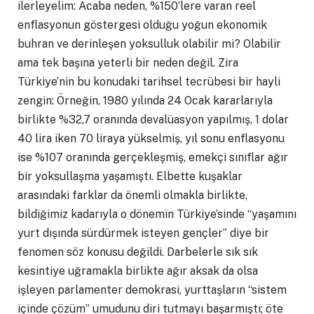
ilerleyelim: Acaba neden, %150’lere varan reel
enflasyonun göstergesi olduğu yoğun ekonomik
buhran ve derinleşen yoksulluk olabilir mi? Olabilir
ama tek başına yeterli bir neden değil. Zira
Türkiye’nin bu konudaki tarihsel tecrübesi bir hayli
zengin: Örneğin, 1980 yılında 24 Ocak kararlarıyla
birlikte %32,7 oranında devalüasyon yapılmış, 1 dolar
40 lira iken 70 liraya yükselmiş, yıl sonu enflasyonu
ise %107 oranında gerçekleşmiş, emekçi sınıflar ağır
bir yoksullaşma yaşamıştı. Elbette kuşaklar
arasındaki farklar da önemli olmakla birlikte,
bildiğimiz kadarıyla o dönemin Türkiye’sinde “yaşamını
yurt dışında sürdürmek isteyen gençler” diye bir
fenomen söz konusu değildi. Darbelerle sık sık
kesintiye uğramakla birlikte ağır aksak da olsa
işleyen parlamenter demokrasi, yurttaşların “sistem
içinde çözüm” umudunu diri tutmayı başarmıştı; öte