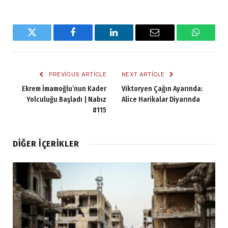
Twitter
Facebook
LinkedIn
Email
WhatsA
PREVIOUS ARTICLE
NEXT ARTICLE
Ekrem İmamoğlu’nun Kader
Viktoryen Çağın Ayarında:
Yolculuğu Başladı | Nabız
Alice Harikalar Diyarında
#115
DIĞER İÇERIKLER