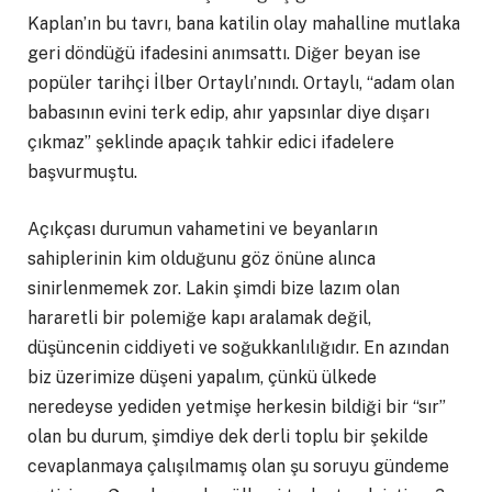
Kaplan’ın bu tavrı, bana katilin olay mahalline mutlaka
geri döndüğü ifadesini anımsattı. Diğer beyan ise
popüler tarihçi İlber Ortaylı’nındı. Ortaylı, “adam olan
babasının evini terk edip, ahır yapsınlar diye dışarı
çıkmaz” şeklinde apaçık tahkir edici ifadelere
başvurmuştu.
Açıkçası durumun vahametini ve beyanların
sahiplerinin kim olduğunu göz önüne alınca
sinirlenmemek zor. Lakin şimdi bize lazım olan
hararetli bir polemiğe kapı aralamak değil,
düşüncenin ciddiyeti ve soğukkanlılığıdır. En azından
biz üzerimize düşeni yapalım, çünkü ülkede
neredeyse yediden yetmişe herkesin bildiği bir “sır”
olan bu durum, şimdiye dek derli toplu bir şekilde
cevaplanmaya çalışılmamış olan şu soruyu gündeme