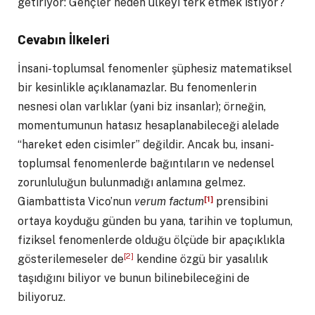
getiriyor: Gençler neden ülkeyi terk etmek istiyor?
Cevabın İlkeleri
İnsani-toplumsal fenomenler şüphesiz matematiksel
bir kesinlikle açıklanamazlar. Bu fenomenlerin
nesnesi olan varlıklar (yani biz insanlar); örneğin,
momentumunun hatasız hesaplanabileceği alelade
“hareket eden cisimler” değildir. Ancak bu, insani-
toplumsal fenomenlerde bağıntıların ve nedensel
zorunluluğun bulunmadığı anlamına gelmez.
[1]
Giambattista Vico’nun
verum factum
prensibini
ortaya koyduğu günden bu yana, tarihin ve toplumun,
fiziksel fenomenlerde olduğu ölçüde bir apaçıklıkla
[2]
gösterilemeseler de
kendine özgü bir yasalılık
taşıdığını biliyor ve bunun bilinebileceğini de
biliyoruz.