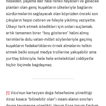
hisseden, yaşama dair hâlâ renkli hayalleri ve gelecek
planları olan genç kuşakların ülkeleriyle bağlarını
sürdürmelerini sağlayacak olan köprüden önceki son
çıkışların hepsi cebren ve hileyle yıkılmış vaziyette.
Ülkeyi terk etmek istedikleri için onları suçlamak,
artık tamamen birer “boş gösteren” halini almış
terimlerle dolu vatan-millet söylevleriyle geçmiş
kuşakların fedakarlıklarını örnek almalarını telkin
etmek belki sosyal medya trollerine yakışabilir ama
yurttaş bilinciyle, hele hele entelektüel ciddiyetle
hiçbir biçimde bağdaşmaz.
[1]
Vico’nun kartezyen doğa felsefesine yönelttiği
itiraz kısaca “bilinebilir olan”ı insani alanın sınırları
dışına taşımasına yönelikti.
Verum Esse Ipsum Factum