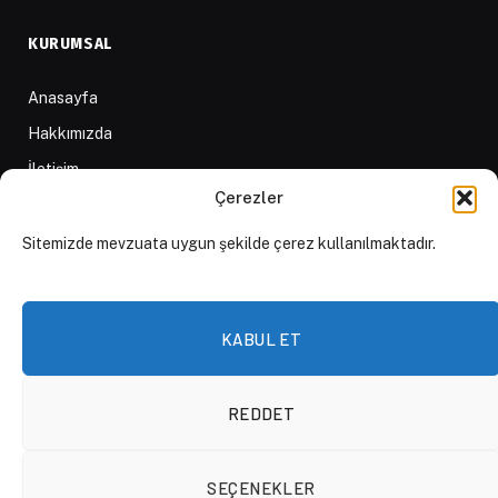
KURUMSAL
Anasayfa
Hakkımızda
İletişim
Çerezler
Yazarlar
D84 Yayınları
Sitemizde mevzuata uygun şekilde çerez kullanılmaktadır.
İçerik Sağlayıcılar
Yayın İlkeleri ve Yazım Kuralları
KABUL ET
REDDET
© 2026 DAKTİLO1984
SEÇENEKLER
KVKK Politikası
Çerez Politikası
Aydınlatma Metni