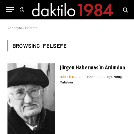
Anasayfa
»
Felsefe
BROWSING:
FELSEFE
Jürgen Habermas’ın Ardından
DAKTILO2
29 Mart 2026
By
Göktuğ
Çalışkan