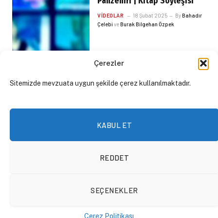
Panzehiri | Kitap Söyleşisi
VIDEOLAR
18 Şubat 2025
By
Bahadır
Çelebi
ve
Burak Bilgehan Özpek
Çerezler
Sitemizde mevzuata uygun şekilde çerez kullanılmaktadır.
KABUL ET
REDDET
Postmodern Bir Hades Olarak
SEÇENEKLER
Friedrich von Hayek: Yer Üstü
Kolektif Şiddetine Karşı
Çerez Politikası