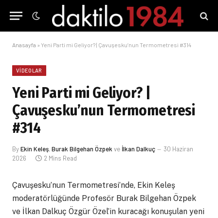
Anasayfa
»
Yeni Parti mi Geliyor? | Çavuşesku’nun Termometresi #314
VIDEOLAR
Yeni Parti mi Geliyor? |
Çavuşesku’nun Termometresi
#314
By
Ekin Keleş
,
Burak Bilgehan Özpek
ve
İlkan Dalkuç
30 Haziran
2026
2 Mins Read
Çavuşesku’nun Termometresi’nde, Ekin Keleş
moderatörlüğünde Profesör Burak Bilgehan Özpek
ve İlkan Dalkuç Özgür Özel’in kuracağı konuşulan yeni