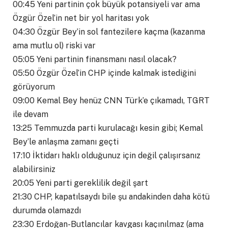
00:45 Yeni partinin çok büyük potansiyeli var ama
Özgür Özel’in net bir yol haritası yok
04:30 Özgür Bey’in sol fantezilere kaçma (kazanma
ama mutlu ol) riski var
05:05 Yeni partinin finansmanı nasıl olacak?
05:50 Özgür Özel’in CHP içinde kalmak istediğini
görüyorum
09:00 Kemal Bey henüz CNN Türk’e çıkamadı, TGRT
ile devam
13:25 Temmuzda parti kurulacağı kesin gibi; Kemal
Bey’le anlaşma zamanı geçti
17:10 İktidarı haklı olduğunuz için değil çalışırsanız
alabilirsiniz
20:05 Yeni parti gereklilik değil şart
21:30 CHP, kapatılsaydı bile şu andakinden daha kötü
durumda olamazdı
23:30 Erdoğan-Butlancılar kavgası kaçınılmaz (ama