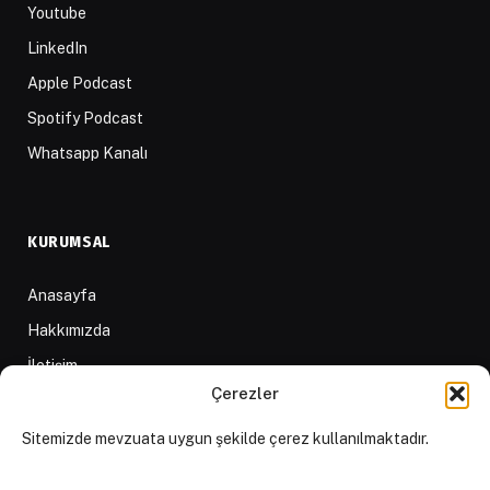
Youtube
LinkedIn
Apple Podcast
Spotify Podcast
Whatsapp Kanalı
KURUMSAL
Anasayfa
Hakkımızda
İletişim
Çerezler
Yazarlar
D84 Yayınları
Sitemizde mevzuata uygun şekilde çerez kullanılmaktadır.
İçerik Sağlayıcılar