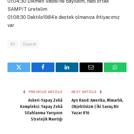
01:04:30 Dikmen Vadisi’ne bayıldım, hadi ortak
SAMP/T üretelim
01:08:30 Daktilo1984’e destek olmanıza ihtiyacımız
var
R2
Siyaset
Twitter
Facebook
LinkedIn
Email
WhatsA
PREVIOUS ARTICLE
NEXT ARTICLE
Askeri-Yapay Zekâ
Ayn Rand: Amerika, Mimarlık,
Kompleksi: Yapay Zekâ
Objektivizm | İki Savaş Bir
Silahlanma Yarışının
Yazar #16
Stratejik Mantığı