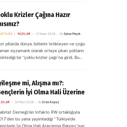
oklu Krizler Çağına Hazır
ısınız?
AKTILO2
YAZILAR
12 Nisan 2026
By
Oytun Meçik
on yıllarda dünya, birbirini tetikleyen ve çoğu
aman eşzamanlı olarak ortaya çıkan şokların
elirlediği bir “çoklu krizler çağı”na girdi. Bu…
yileşme mi, Alışma mı?:
ençlerin İyi Olma Hali Üzerine
AZILAR
30 Mart 2026
By
Ersin Kopuz
abitat Derneği’nin Infakto RW ortaklığıyla
017’den bu yana yayımladığı “Türkiye’de
ençlerin İyi Olma Hali Araştırma Raporu”nun