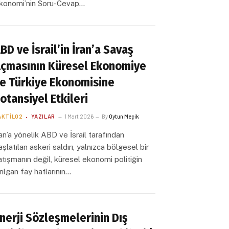
konomi’nin Soru-Cevap…
BD ve İsrail’in İran’a Savaş
çmasının Küresel Ekonomiye
e Türkiye Ekonomisine
otansiyel Etkileri
AKTILO2
YAZILAR
1 Mart 2026
By
Oytun Meçik
ran’a yönelik ABD ve İsrail tarafından
aşlatılan askeri saldırı, yalnızca bölgesel bir
atışmanın değil, küresel ekonomi politiğin
ırılgan fay hatlarının…
nerji Sözleşmelerinin Dış