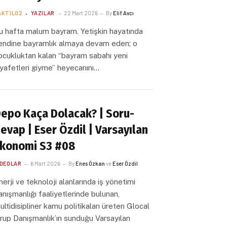
AKTILO2
YAZILAR
22 Mart 2026
By
Elif Avcı
u hafta malum bayram. Yetişkin hayatında
endine bayramlık almaya devam eden; o
ocukluktan kalan “bayram sabahı yeni
ıyafetleri giyme” heyecanını…
epo Kaça Dolacak? | Soru-
evap | Eser Özdil | Varsayılan
konomi S3 #08
IDEOLAR
6 Mart 2026
By
Enes Özkan
ve
Eser Özdil
nerji ve teknoloji alanlarında iş yönetimi
anışmanlığı faaliyetlerinde bulunan,
ultidisipliner kamu politikaları üreten Glocal
rup Danışmanlık’ın sunduğu Varsayılan