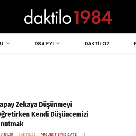
sApp
KU
D84 FYI
DAKTILO2
apay Zekaya Düşünmeyi
ğretirken Kendi Düşüncemizi
Unutmak
EVIRILER
DAKTILO2
PROJECT SYNDICATE
19