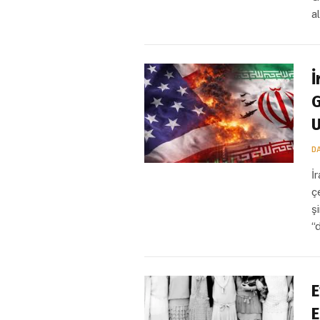
a
İ
G
U
D
İ
ç
ş
“
E
E