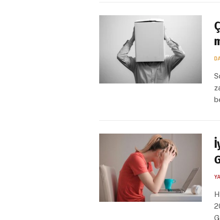
Ç
m
D
S
z
b
İ
G
Y
H
2
G