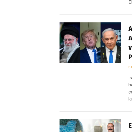
E
A
A
v
P
D
İ
b
ç
k
E