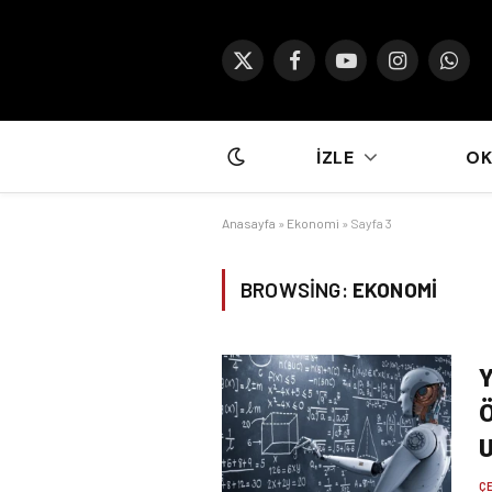
X
Facebook
YouTube
Instagram
What
(Twitter)
İZLE
O
Anasayfa
»
Ekonomi
»
Sayfa 3
BROWSING:
EKONOMI
Y
Ö
Ç