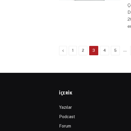
Ç
D
2
e
Previous
…
1
2
3
4
5
İÇERIK
Yazılar
Podcast
Forum