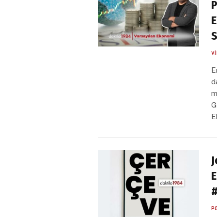
P
E
S
V
E
d
m
G
E
J
E
P