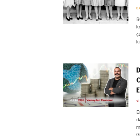
D
B
k
ç
k
D
C
E
V
E
d
m
G