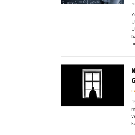
Ni
Y
U
U
b
ö
N
G
D
“
m
v
k