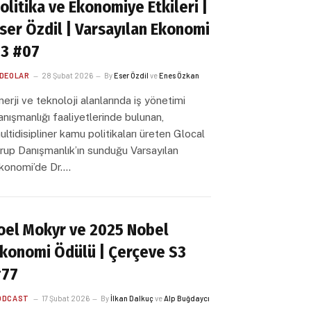
olitika ve Ekonomiye Etkileri |
ser Özdil | Varsayılan Ekonomi
3 #07
IDEOLAR
28 Şubat 2026
By
Eser Özdil
ve
Enes Özkan
nerji ve teknoloji alanlarında iş yönetimi
anışmanlığı faaliyetlerinde bulunan,
ultidisipliner kamu politikaları üreten Glocal
rup Danışmanlık’ın sunduğu Varsayılan
konomi’de Dr.…
oel Mokyr ve 2025 Nobel
konomi Ödülü | Çerçeve S3
#77
ODCAST
17 Şubat 2026
By
İlkan Dalkuç
ve
Alp Buğdaycı