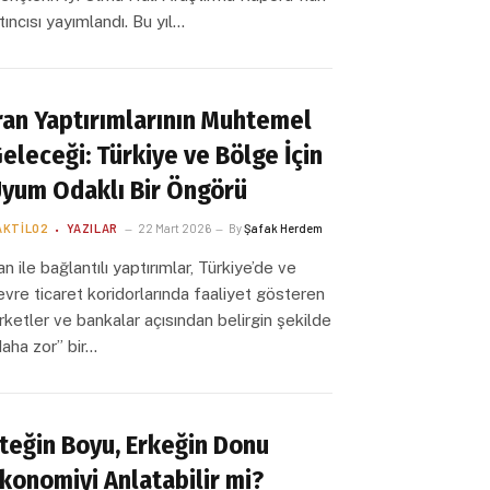
ltıncısı yayımlandı. Bu yıl…
ran Yaptırımlarının Muhtemel
eleceği: Türkiye ve Bölge İçin
yum Odaklı Bir Öngörü
AKTILO2
YAZILAR
22 Mart 2026
By
Şafak Herdem
ran ile bağlantılı yaptırımlar, Türkiye’de ve
evre ticaret koridorlarında faaliyet gösteren
irketler ve bankalar açısından belirgin şekilde
daha zor” bir…
teğin Boyu, Erkeğin Donu
konomiyi Anlatabilir mi?