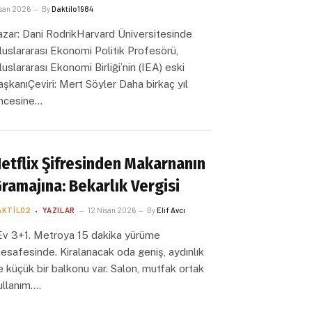
san 2026
By
Daktilo1984
azar: Dani RodrikHarvard Üniversitesinde
luslararası Ekonomi Politik Profesörü,
luslararası Ekonomi Birliği’nin (IEA) eski
aşkanıÇeviri: Mert Söyler Daha birkaç yıl
ncesine…
etflix Şifresinden Makarnanın
ramajına: Bekarlık Vergisi
AKTILO2
YAZILAR
12 Nisan 2026
By
Elif Avcı
Ev 3+1. Metroya 15 dakika yürüme
esafesinde. Kiralanacak oda geniş, aydınlık
e küçük bir balkonu var. Salon, mutfak ortak
ullanım.…