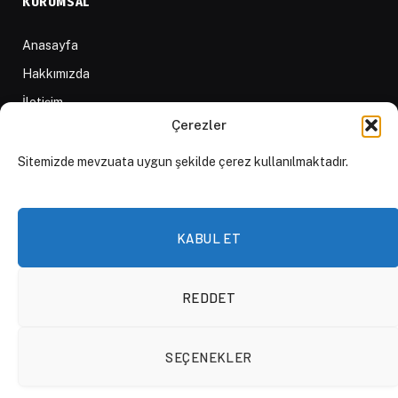
KURUMSAL
Anasayfa
Hakkımızda
İletişim
Çerezler
Yazarlar
D84 Yayınları
Sitemizde mevzuata uygun şekilde çerez kullanılmaktadır.
İçerik Sağlayıcılar
Yayın İlkeleri ve Yazım Kuralları
KABUL ET
REDDET
© 2026 DAKTİLO1984
SEÇENEKLER
KVKK Politikası
Çerez Politikası
Aydınlatma Metni
Açık Rıza Beyanı