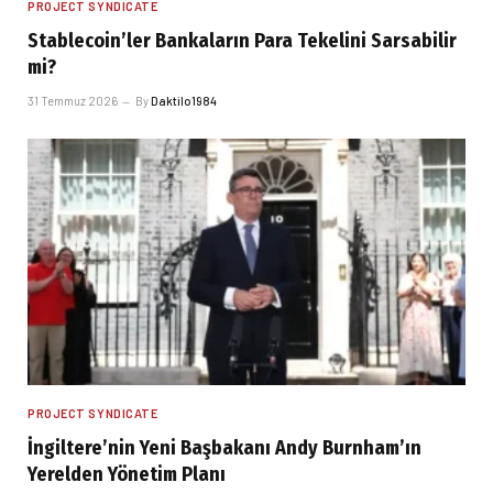
PROJECT SYNDICATE
Stablecoin’ler Bankaların Para Tekelini Sarsabilir
mi?
31 Temmuz 2026
By
Daktilo1984
PROJECT SYNDICATE
İngiltere’nin Yeni Başbakanı Andy Burnham’ın
Yerelden Yönetim Planı