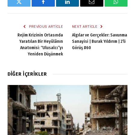
Twitter
Facebook
LinkedIn
Email
WhatsA
PREVIOUS ARTICLE
NEXT ARTICLE
Rejim Krizinin Ortasında
Algılar ve Gerçekler: Savunma
Yaratılan Bir Heyûlânın
Sanayisi | Burak Yıldırım | 2’li
Anatomisi: “Ulusalcı”yı
Görüş #60
Yeniden Düşünmek
DIĞER İÇERIKLER