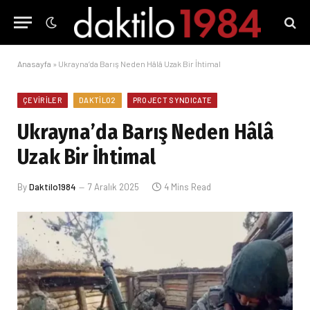
Anasayfa
»
Ukrayna’da Barış Neden Hâlâ Uzak Bir İhtimal
ÇEVIRILER
DAKTILO2
PROJECT SYNDICATE
Ukrayna’da Barış Neden Hâlâ
Uzak Bir İhtimal
By
Daktilo1984
7 Aralık 2025
4 Mins Read