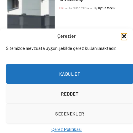
EN
13 Nisan 2024
By
Oytun Meçik
Çerezler
Sitemizde mevzuata uygun şekilde çerez kullanılmaktadır.
KABUL ET
REDDET
SEÇENEKLER
Kant Aydınlanma
Yolculuğunda Yürüyor
Çerez Politikası
YAZILAR
8 Nisan 2024
By
Su