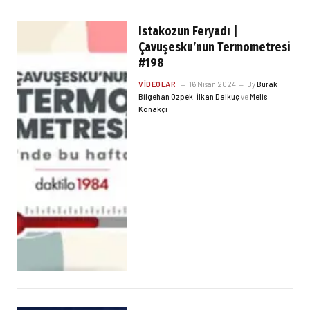
Istakozun Feryadı |
Çavuşesku’nun Termometresi
#198
VIDEOLAR
16 Nisan 2024
By
Burak
Bilgehan Özpek
,
İlkan Dalkuç
ve
Melis
Konakçı