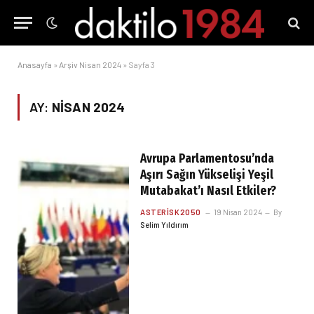
Anasayfa
»
Arşiv Nisan 2024
»
Sayfa 3
AY:
NISAN 2024
Avrupa Parlamentosu’nda
Aşırı Sağın Yükselişi Yeşil
Mutabakat’ı Nasıl Etkiler?
ASTERISK2050
19 Nisan 2024
By
Selim Yıldırım