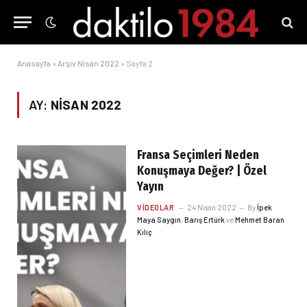
Anasayfa
»
Arşiv Nisan 2022
»
Sayfa 2
AY:
NISAN 2022
Fransa Seçimleri Neden
Konuşmaya Değer? | Özel
Yayın
VIDEOLAR
24 Nisan 2022
By
İpek
Maya Saygın
,
Barış Ertürk
ve
Mehmet Baran
Kılıç