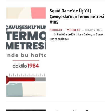
Squid Game’de Üç Yıl |
Çavuşesku’nun Termometresi
#105
PODCAST
VIDEOLAR
18 Nisan 2022
By
Pırıl Gümürdülü
,
İlkan Dalkuç
ve
Burak
Bilgehan Özpek