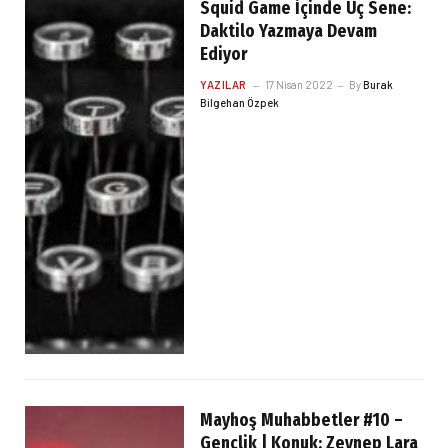
Squid Game İçinde Üç Sene:
Daktilo Yazmaya Devam
Ediyor
YAZILAR
17 Nisan 2022
By
Burak
Bilgehan Özpek
Mayhoş Muhabbetler #10 –
Gençlik | Konuk: Zeynep Lara