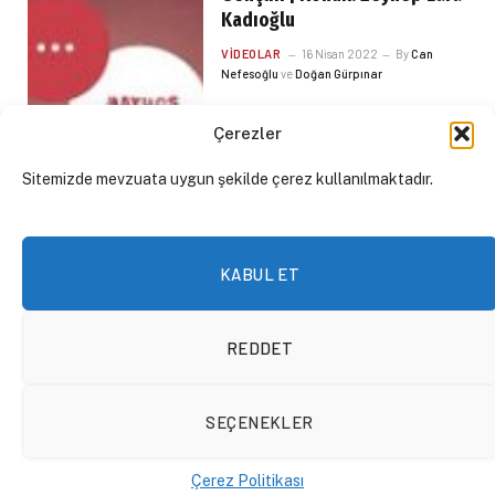
Kadıoğlu
VIDEOLAR
16 Nisan 2022
By
Can
Nefesoğlu
ve
Doğan Gürpınar
Çerezler
Sitemizde mevzuata uygun şekilde çerez kullanılmaktadır.
KABUL ET
REDDET
SEÇENEKLER
MGM- Amazon Merge |
Sinekritik #40
Çerez Politikası
PODCAST
15 Nisan 2022
By
İlhan