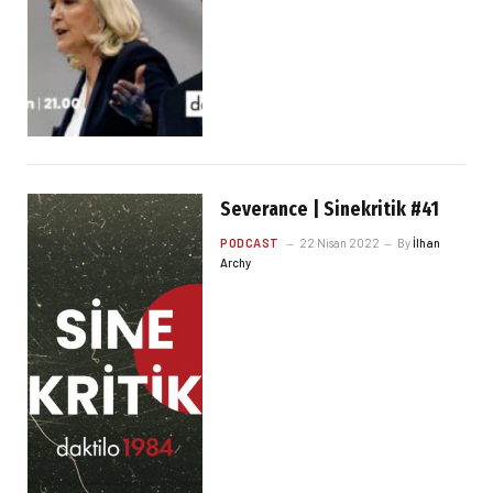
Severance | Sinekritik #41
PODCAST
22 Nisan 2022
By
İlhan
Archy