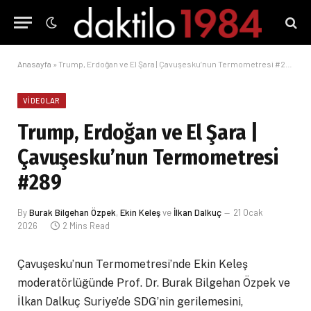
Anasayfa
»
Trump, Erdoğan ve El Şara | Çavuşesku’nun Termometresi #289
VIDEOLAR
Trump, Erdoğan ve El Şara |
Çavuşesku’nun Termometresi
#289
By
Burak Bilgehan Özpek
,
Ekin Keleş
ve
İlkan Dalkuç
21 Ocak
2026
2 Mins Read
Çavuşesku’nun Termometresi’nde Ekin Keleş
moderatörlüğünde Prof. Dr. Burak Bilgehan Özpek ve
İlkan Dalkuç Suriye’de SDG’nin gerilemesini,