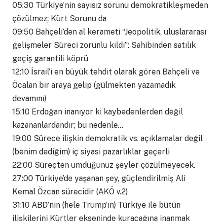
05:30 Türkiye’nin sayısız sorunu demokratikleşmeden
çözülmez; Kürt Sorunu da
09:50 Bahçeli’den al kerameti “Jeopolitik, uluslararası
gelişmeler Süreci zorunlu kıldı”: Sahibinden satılık
geçiş garantili köprü
12:10 İsrail’i en büyük tehdit olarak gören Bahçeli ve
Öcalan bir araya gelip (gülmekten yazamadık
devamını)
15:10 Erdoğan inanıyor ki kaybedenlerden değil
kazananlardandır; bu nedenle…
19:00 Sürece ilişkin demokratik vs. açıklamalar değil
(benim dediğim) iç siyasi pazarlıklar geçerli
22:00 Süreçten umduğunuz şeyler çözülmeyecek.
27:00 Türkiye’de yaşanan şey, güçlendirilmiş Ali
Kemal Özcan sürecidir (AKÖ v.2)
31:10 ABD’nin (hele Trump’ın) Türkiye ile bütün
ilişkilerini Kürtler ekseninde kuracağına inanmak