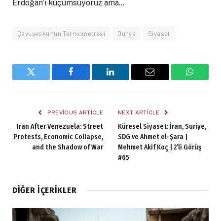
Erdoğan’ı küçümsüyoruz ama…
Çavuşesku'nun Termometresi
Dünya
Siyaset
Twitter
Facebook
LinkedIn
Email
WhatsA
PREVIOUS ARTICLE
NEXT ARTICLE
Iran After Venezuela: Street
Küresel Siyaset: İran, Suriye,
Protests, Economic Collapse,
SDG ve Ahmet el-Şara |
and the Shadow of War
Mehmet Akif Koç | 2’li Görüş
#65
DIĞER İÇERIKLER