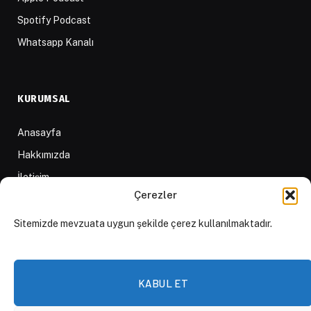
Spotify Podcast
Whatsapp Kanalı
KURUMSAL
Anasayfa
Hakkımızda
İletişim
Çerezler
Yazarlar
D84 Yayınları
Sitemizde mevzuata uygun şekilde çerez kullanılmaktadır.
İçerik Sağlayıcılar
Yayın İlkeleri ve Yazım Kuralları
KABUL ET