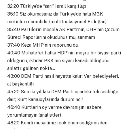
32:20 Türkiye’de “sarı” İsrail karşıtlığı
35:10 Siz okumasanız da Türkiye’de hala MGK
metinleri önemlidir (multifonksiyonel Erdoğan)
35:40 Partilerin mesela AK Parti’nin, CHP’nin Çözüm
Süreci Raporlarını okudunuz mu, sanmam
37:40 Keza MHP’nin raporunu da.
40:40 Muhalefet halka HDP’nin meşru bir siyasi parti
olduğunu, iktidar PKK’nın siyasi kanadı olduğunu
anlattı; gelinen nokta…
43:00 DEM Parti nasıl hayatta kalır: Ver belediyeleri,
al başkanlığı
45:20 Son iki yıldaki DEM Parti içindeki tek sesliliğe
dair; Kürt kamuoylarında durum ne?
46:40 Kürtlerin oy verme davranışını ezbere
yorumlamayın (analistler)
48:20 Kendi mesailimizi çok önemsediğimizden