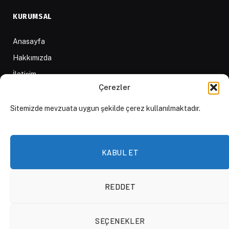
KURUMSAL
Anasayfa
Hakkımızda
İletişim
Çerezler
Yazarlar
D84 Yayınları
Sitemizde mevzuata uygun şekilde çerez kullanılmaktadır.
İçerik Sağlayıcılar
Yayın İlkeleri ve Yazım Kuralları
KABUL ET
REDDET
© 2026 DAKTİLO1984
SEÇENEKLER
KVKK Politikası
Çerez Politikası
Aydınlatma Metni