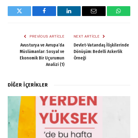
Twitter
Facebook
LinkedIn
Email
WhatsA
PREVIOUS ARTICLE
NEXT ARTICLE
Avusturya ve Avrupa’da
Devlet-Vatandaş İlişkilerinde
Müslümanlar: Sosyal ve
Dönüşüm: Bedelli Askerlik
Ekonomik Bir Uçurumun
Örneği
Analizi (1)
DIĞER İÇERIKLER