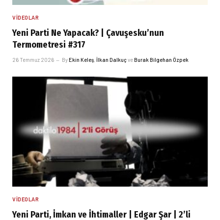
VIDEOLAR
Yeni Parti Ne Yapacak? | Çavuşesku’nun
Termometresi #317
26 Temmuz 2026
By
Ekin Keleş
,
İlkan Dalkuç
ve
Burak Bilgehan Özpek
VIDEOLAR
Yeni Parti, İmkan ve İhtimaller | Edgar Şar | 2’li