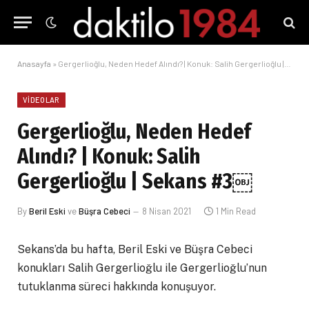
Anasayfa
»
Gergerlioğlu, Neden Hedef Alındı? | Konuk: Salih Gergerlioğlu | Sekans #3￼
VIDEOLAR
Gergerlioğlu, Neden Hedef
Alındı? | Konuk: Salih
Gergerlioğlu | Sekans #3￼
By
Beril Eski
ve
Büşra Cebeci
8 Nisan 2021
1 Min Read
Sekans’da bu hafta, Beril Eski ve Büşra Cebeci
konukları Salih Gergerlioğlu ile Gergerlioğlu’nun
tutuklanma süreci hakkında konuşuyor.