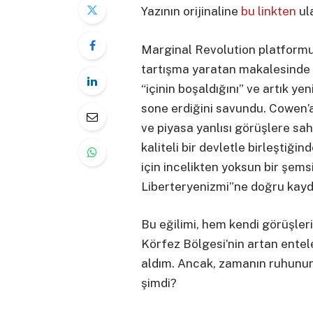
Yazının orijinaline
bu linkten
ula
Marginal Revolution platformu
tartışma yaratan makalesinde 
“içinin boşaldığını” ve artık y
sone erdiğini savundu. Cowen’
ve piyasa yanlısı görüşlere sa
kaliteli bir devletle birleştiğin
için incelikten yoksun bir şems
Liberteryenizmi”ne doğru kayd
Bu eğilimi, hem kendi görüşleri
Körfez Bölgesi’nin artan entele
aldım. Ancak, zamanın ruhunu
şimdi?