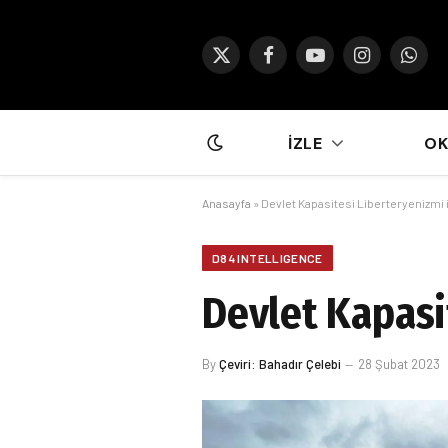
X
Facebook
YouTube
Instagram
What
(Twitter)
İZLE
O
Anasayfa
»
Devlet Kapasitesi Liberteryenizmi 
D84 INTELLIGENCE
Devlet Kapasi
By
Çeviri: Bahadır Çelebi
28 Şubat 2023