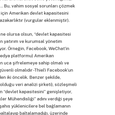
. … Bu, vahim sosyal sorunları çözmek
k için Amerikan devlet kapasitesini
zakarlıktır (vurgular eklenmiştir).
 ne olursa olsun, “devlet kapasitesi
onun yatırım ve kurumsal yönetim
yor. Örneğin, Facebook, WeChat’in
 medya platformu) Amerikan
 uca şifrelemeye sahip olmalı ve
üvenli olmalıdır -Thiel’i Facebook’un
n iki öncelik. Benzer şekilde,
 olduğu veri analizi şirketi), sözleşmeli
 “devlet kapasitesini” genişletiyor,
kler Mühendisliği” adını verdiği şeye
 şahıs yüklenicilere bel bağlamanın
baltalayıp baltalamadığı, üzerinde