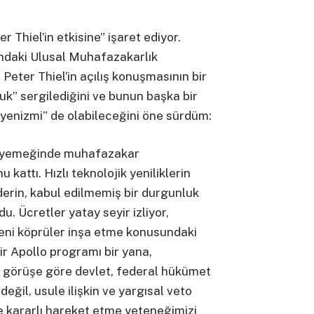
r Thiel’in etkisine” işaret ediyor.
ndaki Ulusal Muhafazakarlık
Peter Thiel’in açılış konuşmasının bir
k” sergilediğini ve bunun başka bir
eryenizmi” de olabileceğini öne sürdüm:
ış yemeğinde muhafazakar
attı. Hızlı teknolojik yeniliklerin
rin, kabul edilmemiş bir durgunluk
. Ücretler yatay seyir izliyor,
 yeni köprüler inşa etme konusundaki
r Apollo programı bir yana,
görüşe göre devlet, federal hükümet
eğil, usule ilişkin ve yargısal veto
 kararlı hareket etme yeteneğimizi