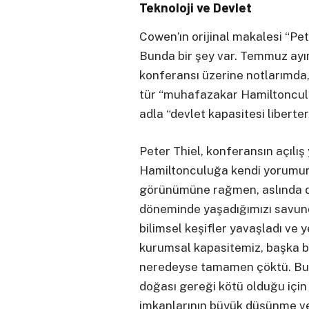
Teknoloji ve Devlet
Cowen’ın orijinal makalesi “Pete
Bunda bir şey var. Temmuz ayı
konferansı üzerine notlarımda, 
tür “muhafazakar Hamiltonculu
adla “devlet kapasitesi libert
Peter Thiel, konferansın açıl
Hamiltonculuğa kendi yorumunu k
görünümüne rağmen, aslında de
döneminde yaşadığımızı savundu
bilimsel keşifler yavaşladı ve
kurumsal kapasitemiz, başka bi
neredeyse tamamen çöktü. Bu 
doğası gereği kötü olduğu için d
imkanlarının büyük düşünme ve