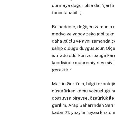
durmaya değer olsa da, “şartlı 
tanımlanabilir).
Bu nedenle, değişen zamanın ru
medya ve yapay zeka gibi teknol
daha güçlü ve aynı zamanda ço
sahip olduğu duygusudur. Ölçek
istifade ederken zorbalığa kar
kendisinde mahremiyet ve sivi
gerektirir.
Martin Gurri’nin, bilgi teknoloji
düşürürken kamu yolsuzluğuna 
doğruysa bireysel özgürlük il
gerilim, Arap Baharı’ndan Sarı 
kadar 21. yüzyılın siyasi krizler