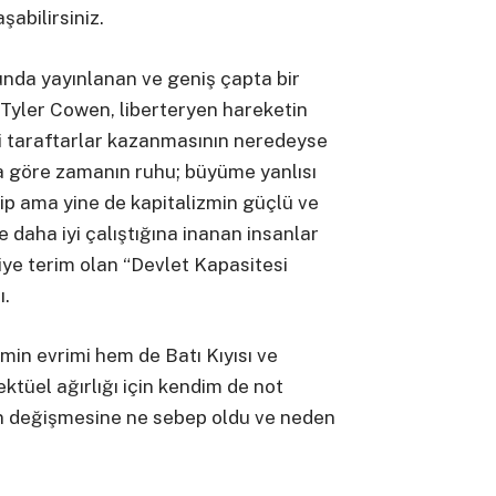
şabilirsiniz.
nda yayınlanan ve geniş çapta bir
Tyler Cowen, liberteryen hareketin
eni taraftarlar kazanmasının neredeyse
a göre zamanın ruhu; büyüme yanlısı
hip ama yine de kapitalizmin güçlü ve
de daha iyi çalıştığına inanan insanlar
iye terim olan “Devlet Kapasitesi
ı.
min evrimi hem de Batı Kıyısı ve
ktüel ağırlığı için kendim de not
n değişmesine ne sebep oldu ve neden