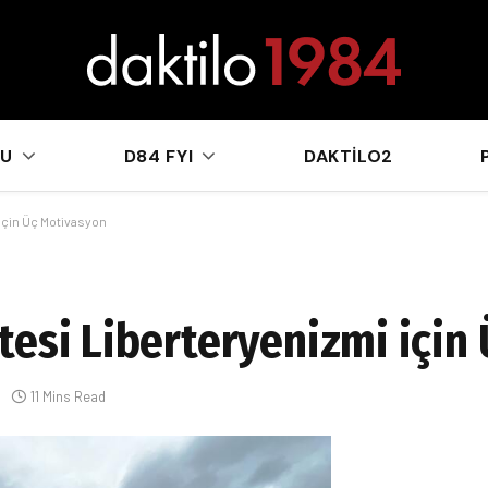
sApp
KU
D84 FYI
DAKTILO2
için Üç Motivasyon
tesi Liberteryenizmi için
11 Mins Read