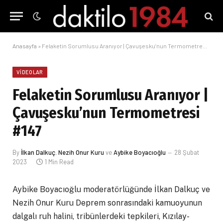
Anasayfa
»
Felaketin Sorumlusu Aranıyor | Çavuşesku’nun Termometresi #147
VIDEOLAR
Felaketin Sorumlusu Aranıyor |
Çavuşesku’nun Termometresi
#147
By
İlkan Dalkuç
,
Nezih Onur Kuru
ve
Aybike Boyacıoğlu
28 Şubat
2023
1 Min Read
Aybike Boyacıoğlu moderatörlüğünde İlkan Dalkuç ve
Nezih Onur Kuru Deprem sonrasındaki kamuoyunun
dalgalı ruh halini, tribünlerdeki tepkileri, Kızılay-