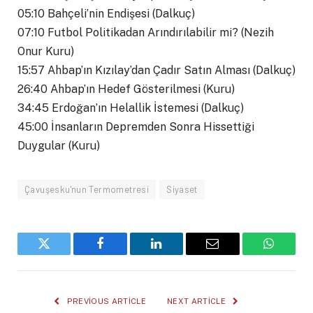
05:10 Bahçeli’nin Endişesi (Dalkuç)
07:10 Futbol Politikadan Arındırılabilir mi? (Nezih
Onur Kuru)
15:57 Ahbap’ın Kızılay’dan Çadır Satın Alması (Dalkuç)
26:40 Ahbap’ın Hedef Gösterilmesi (Kuru)
34:45 Erdoğan’ın Helallik İstemesi (Dalkuç)
45:00 İnsanların Depremden Sonra Hissettiği
Duygular (Kuru)
Çavuşesku'nun Termometresi
Siyaset
Twitter
Facebook
LinkedIn
Email
WhatsA
PREVIOUS ARTICLE
NEXT ARTICLE