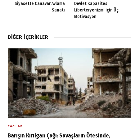
Siyasette Canavar Avlama
Devlet Kapasitesi
Sanatı
Liberteryenizmi için Üç
Motivasyon
DIĞER İÇERIKLER
YAZILAR
Barışın Kırılgan Çağı: Savaşların Ötesinde,