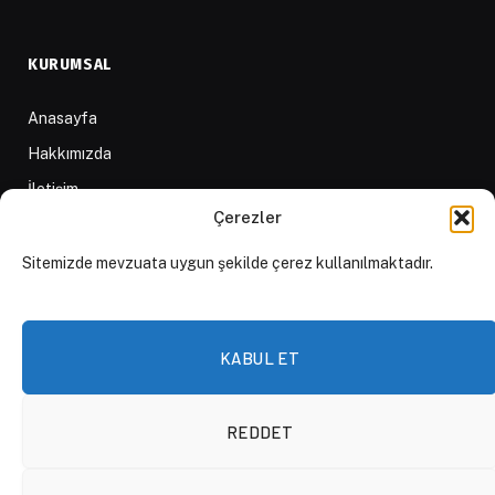
KURUMSAL
Anasayfa
Hakkımızda
İletişim
Çerezler
Yazarlar
D84 Yayınları
Sitemizde mevzuata uygun şekilde çerez kullanılmaktadır.
İçerik Sağlayıcılar
Yayın İlkeleri ve Yazım Kuralları
KABUL ET
REDDET
© 2026 DAKTİLO1984