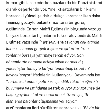
kumar gibi lanse ederken bazıları da bir Ponzi sistemi
olarak değerlendiriyor. Yine iktisatçıların bir kısmı
borsadaki yükselişe dair oldukça karamsar iken daha
finansçı gözüyle bakanlar ise tersi bir görüş
eğiliminde. En son Mahfi Eğilmez’in blogunda yazdığı
bir yazı borsa tartışmalarını tekrar alevlendirdi. Mahfi
Eğilmez yazısında
“Faizlerin, enflasyonun çok altında
kalması sonucu gerçek kişiler ve şirketler fazla
fonlarını borsaya yatırmayı tercih ediyor. Son
dönemlerde borsada ortaya çıkan normal dışı
yükselişler tümüyle bu ‘yönlendirilmiş talepten’
[1]
kaynaklanıyor”
ifadelerini kullanıyor.
Devamında ise
“zorlama ekonomi politikası şimdilik tüketim ağırlıklı
büyümeye ve istihdama destek oluyor gibi görünse de
başta gayrimenkul ve borsa olmak üzere çeşitli
alanlarda balonlar oluşmasına yol açıyor”
argümanlarını ileri sürdükten sonra yazıyı,
“Böyle bir