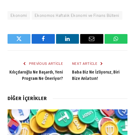
Ekonomi
Ekonomos Haftalık Ekonomi ve Finans Bülteni
Twitter
Facebook
LinkedIn
Email
WhatsA
PREVIOUS ARTICLE
NEXT ARTICLE
Kılıçdaroğlu Ne Başardı, Yeni
Baba Biz Ne İzliyoruz, Biri
Program Ne Öneriyor?
Bize Anlatsın!
DIĞER İÇERIKLER