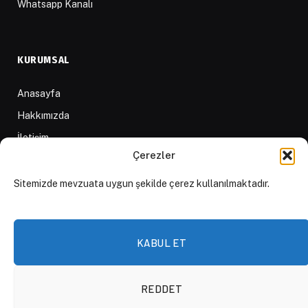
Whatsapp Kanalı
KURUMSAL
Anasayfa
Hakkımızda
İletişim
Çerezler
Yazarlar
D84 Yayınları
Sitemizde mevzuata uygun şekilde çerez kullanılmaktadır.
İçerik Sağlayıcılar
Yayın İlkeleri ve Yazım Kuralları
KABUL ET
REDDET