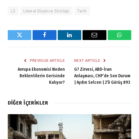
L2
Liberal Düşünce Sözlüğü
Tarih
Twitter
Facebook
LinkedIn
Email
WhatsA
PREVIOUS ARTICLE
NEXT ARTICLE
Avrupa Ekonomisi Neden
G7 Zirvesi, ABD-İran
Beklentilerin Gerisinde
Anlaşması, CHP’de Son Durum
Kalıyor?
| Aydın Selcen | 2’li Görüş #93
DIĞER İÇERIKLER