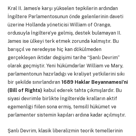
Kral II. James’e karşı yükselen tepkilerin ardından
İngiltere Parlamentosunun önde gelenlerinin daveti
üzerine Hollanda yöneticisi William of Orange,
ordusuyla İngiltere’ye gelmiş, destek bulamayan II.
James ise ülkeyi terk etmek zorunda kalmıştır. Bu
barışçıl ve neredeyse hiç kan dökülmeden
gerçekleşen iktidar değişimi tarihe “Şanlı Devrim”
olarak geçmiştir. Yeni hükümdarlar William ve Mary,
parlamentonun hazırladığı ve kraliyet yetkilerini sıkı
bir şekilde sınırlandıran
1689 Haklar Beyannamesi’ni
(Bill of Rights)
kabul ederek tahta çıkmışlardır. Bu
siyasi devrimle birlikte İngiltere’de kralların aktif
egemenliği fiilen sona ermiş, temsilî hükümet ve
parlamenter sistemin kapıları ardına kadar açılmıştır.
Şanlı Devrim, klasik liberalizmin teorik temellerinin