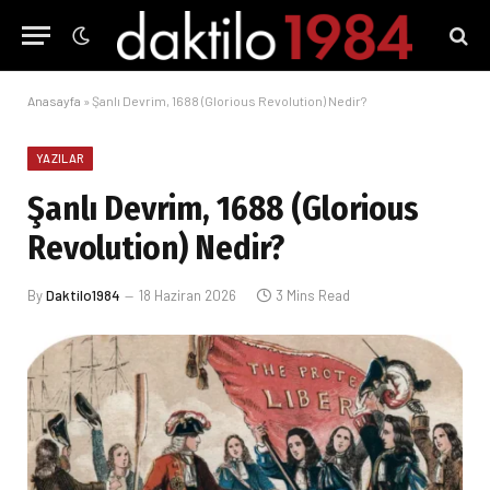
Anasayfa
»
Şanlı Devrim, 1688 (Glorious Revolution) Nedir?
YAZILAR
Şanlı Devrim, 1688 (Glorious
Revolution) Nedir?
By
Daktilo1984
18 Haziran 2026
3 Mins Read