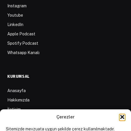
Instagram
Youtube
LinkedIn
Apple Podcast
Spotify Podcast
Whatsapp Kanalı
KURUMSAL
Anasayfa
Hakkımızda
İletişim
Çerezler
Yazarlar
D84 Yayınları
Sitemizde mevzuata uygun şekilde çerez kullanılmaktadır.