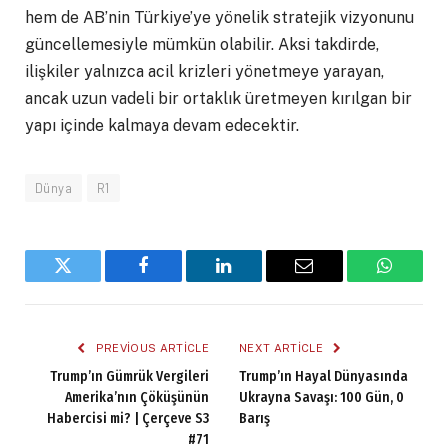
hem de AB’nin Türkiye’ye yönelik stratejik vizyonunu
güncellemesiyle mümkün olabilir. Aksi takdirde,
ilişkiler yalnızca acil krizleri yönetmeye yarayan,
ancak uzun vadeli bir ortaklık üretmeyen kırılgan bir
yapı içinde kalmaya devam edecektir.
Dünya
R1
Twitter
Facebook
LinkedIn
Email
WhatsA
PREVIOUS ARTICLE
NEXT ARTICLE
Trump’ın Gümrük Vergileri
Trump’ın Hayal Dünyasında
Amerika’nın Çöküşünün
Ukrayna Savaşı: 100 Gün, 0
Habercisi mi? | Çerçeve S3
Barış
#71