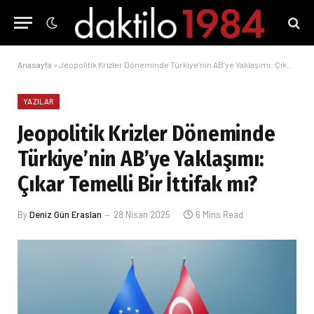
Anasayfa
»
Jeopolitik Krizler Döneminde Türkiye’nin AB’ye Yaklaşımı: Çıkar Temelli Bir İttifak mı?
YAZILAR
Jeopolitik Krizler Döneminde
Türkiye’nin AB’ye Yaklaşımı:
Çıkar Temelli Bir İttifak mı?
By
Deniz Gün Eraslan
28 Nisan 2025
6 Mins Read