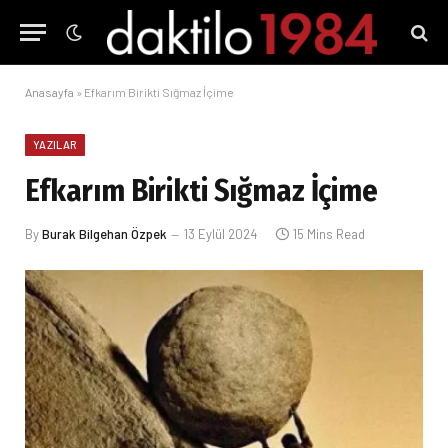
Anasayfa
»
Efkarım Birikti Sığmaz İçime
YAZILAR
Efkarım Birikti Sığmaz İçime
By
Burak Bilgehan Özpek
13 Eylül 2024
15 Mins Read