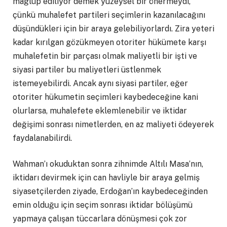
mağlup ediliyor demek yüzeysel bir önermeydi,
çünkü muhalefet partileri seçimlerin kazanılacağını
düşündükleri için bir araya gelebiliyorlardı. Zira yeteri
kadar kırılgan gözükmeyen otoriter hükümete karşı
muhalefetin bir parçası olmak maliyetli bir işti ve
siyasi partiler bu maliyetleri üstlenmek
istemeyebilirdi. Ancak aynı siyasi partiler, eğer
otoriter hükumetin seçimleri kaybedeceğine kani
olurlarsa, muhalefete eklemlenebilir ve iktidar
değişimi sonrası nimetlerden, en az maliyeti ödeyerek
faydalanabilirdi.
Wahman’ı okuduktan sonra zihnimde Altılı Masa’nın,
iktidarı devirmek için can havliyle bir araya gelmiş
siyasetçilerden ziyade, Erdoğan’ın kaybedeceğinden
emin olduğu için seçim sonrası iktidar bölüşümü
yapmaya çalışan tüccarlara dönüşmesi çok zor