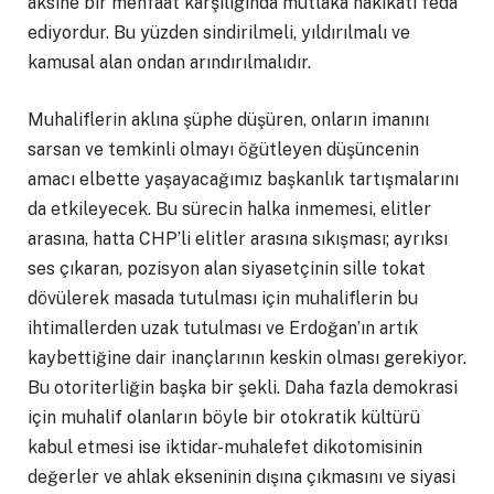
aksine bir menfaat karşılığında mutlaka hakikati feda
ediyordur. Bu yüzden sindirilmeli, yıldırılmalı ve
kamusal alan ondan arındırılmalıdır.
Muhaliflerin aklına şüphe düşüren, onların imanını
sarsan ve temkinli olmayı öğütleyen düşüncenin
amacı elbette yaşayacağımız başkanlık tartışmalarını
da etkileyecek. Bu sürecin halka inmemesi, elitler
arasına, hatta CHP’li elitler arasına sıkışması; ayrıksı
ses çıkaran, pozisyon alan siyasetçinin sille tokat
dövülerek masada tutulması için muhaliflerin bu
ihtimallerden uzak tutulması ve Erdoğan’ın artık
kaybettiğine dair inançlarının keskin olması gerekiyor.
Bu otoriterliğin başka bir şekli. Daha fazla demokrasi
için muhalif olanların böyle bir otokratik kültürü
kabul etmesi ise iktidar-muhalefet dikotomisinin
değerler ve ahlak ekseninin dışına çıkmasını ve siyasi