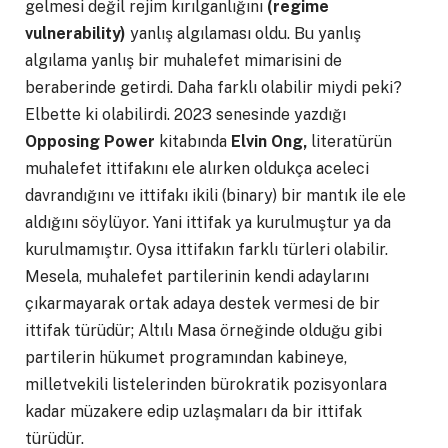
gelmesi değil rejim kırılganlığını
(regime
vulnerability)
yanlış algılaması oldu. Bu yanlış
algılama yanlış bir muhalefet mimarisini de
beraberinde getirdi. Daha farklı olabilir miydi peki?
Elbette ki olabilirdi. 2023 senesinde yazdığı
Opposing Power
kitabında
Elvin Ong,
literatürün
muhalefet ittifakını ele alırken oldukça aceleci
davrandığını ve ittifakı ikili (binary) bir mantık ile ele
aldığını söylüyor. Yani ittifak ya kurulmuştur ya da
kurulmamıştır. Oysa ittifakın farklı türleri olabilir.
Mesela, muhalefet partilerinin kendi adaylarını
çıkarmayarak ortak adaya destek vermesi de bir
ittifak türüdür; Altılı Masa örneğinde olduğu gibi
partilerin hükumet programından kabineye,
milletvekili listelerinden bürokratik pozisyonlara
kadar müzakere edip uzlaşmaları da bir ittifak
türüdür.