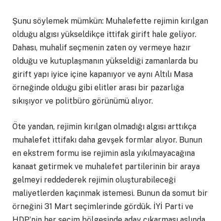
Şunu söylemek mümkün: Muhalefette rejimin kırılgan
olduğu algısı yükseldikçe ittifak girift hale geliyor.
Dahası, muhalif seçmenin zaten oy vermeye hazır
olduğu ve kutuplaşmanın yükseldiği zamanlarda bu
girift yapı iyice içine kapanıyor ve aynı Altılı Masa
örneğinde olduğu gibi elitler arası bir pazarlığa
sıkışıyor ve politbüro görünümü alıyor.
Öte yandan, rejimin kırılgan olmadığı algısı arttıkça
muhalefet ittifakı daha gevşek formlar alıyor. Bunun
en ekstrem formu ise rejimin asla yıkılmayacağına
kanaat getirmek ve muhalefet partilerinin bir araya
gelmeyi reddederek rejimin oluşturabileceği
maliyetlerden kaçınmak istemesi. Bunun da somut bir
örneğini 31 Mart seçimlerinde gördük. İYİ Parti ve
HDP’nin her seçim bölgesinde aday çıkarması aslında