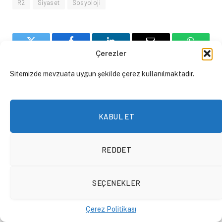
R2
Siyaset
Sosyoloji
Twitter
Facebook
LinkedIn
Email
WhatsA
Çerezler
Sitemizde mevzuata uygun şekilde çerez kullanılmaktadır.
PREVIOUS ARTICLE
NEXT ARTICLE
Harris-Trump Münazarası ve
Volkswagen’in Fabrika
Venezuela’daki Son
Kapatması Avrupa’nın
KABUL ET
Gelişmeler | 2’li Görüş #10
Çöküşünün Habercisi mi? |
Çerçeve S3 #41
REDDET
DIĞER İÇERIKLER
SEÇENEKLER
Çerez Politikası