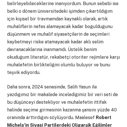
belirleyebileceklerine inanıyordum. Bunun sebebi ise
belki o dönem üniversitedeki işimden çıkartıldığım
için kişisel bir travmamdan kaynaklı olarak, artık
muhaliflerin nefes alamayacak kadar boğulduğunu
düşünmem ve muhalif siyasetçilerin de seçimleri
kaybetmeyi riske atamayacak kadar aklı selim
davranacaklarına inanmamdı. Üstelik benim
okuduğum literatür, rekabetçi otoriter rejimlere karşı
muhalefetin birlikteliğini olumlu buluyor ve bunu
teşvik ediyordu.
Daha sonra, 2024 senesinde, Salih Yasun ile
yazdığımız bir makalede incelediğimiz bir veri seti de
bu düşünceyi destekliyor ve muhalefetin ittifak
halinde seçime girmesinin kazanma şansını yüzde 40
oranında arttırdığını söylüyordu. Maalesef
Robert
Michels’in Siyasi Partilerdeki Oligarşik Eğilimler