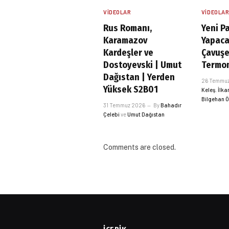
VIDEOLAR
VIDEOLA
Rus Romanı,
Yeni Pa
Karamazov
Yapaca
Kardeşler ve
Çavuş
Dostoyevski | Umut
Termom
Dağıstan | Yerden
26 Temmu
Yüksek S2B01
Keleş
,
İlka
Bilgehan 
31 Temmuz 2026
By
Bahadır
Çelebi
ve
Umut Dağıstan
Comments are closed.