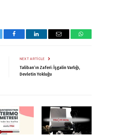
tter
Facebook
LinkedIn
Email
WhatsApp
NEXT ARTICLE
Taliban’ın Zaferi: İşgalin Varlığı,
Devletin Yokluğu