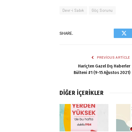
Devr-i Sabık
Göç Sorunu
SHARE.
Twi
PREVIOUS ARTICLE
Hariçten Gazel Dış Haberler
Bülteni #1 (9-15 Ağustos 2021)
DIĞER İÇERIKLER