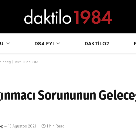
sApp
KU
D84 FYI
DAKTILO2
eceği | Devr-i Sabık #3
ğınmacı Sorununun Geleceğ
oç
18 Ağustos 2021
1 Min Read