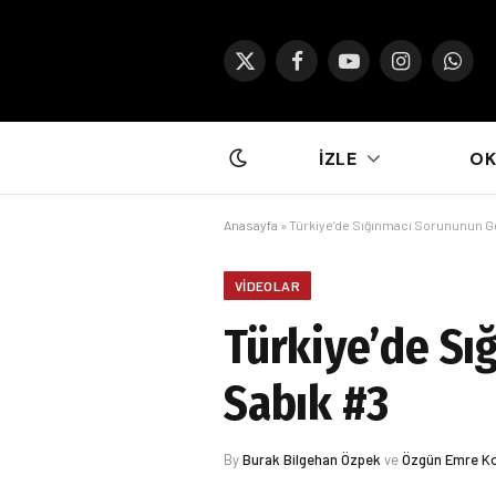
X
Facebook
YouTube
Instagram
What
(Twitter)
İZLE
O
Anasayfa
»
Türkiye’de Sığınmacı Sorununun Gel
VIDEOLAR
Türkiye’de Sı
Sabık #3
By
Burak Bilgehan Özpek
ve
Özgün Emre K