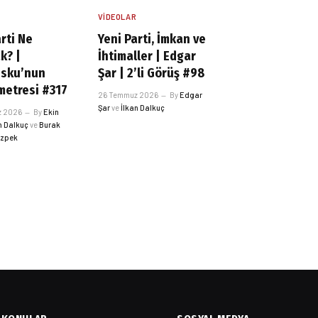
R
VIDEOLAR
rti Ne
Yeni Parti, İmkan ve
k? |
İhtimaller | Edgar
esku’nun
Şar | 2’li Görüş #98
etresi #317
26 Temmuz 2026
By
Edgar
Şar
ve
İlkan Dalkuç
z 2026
By
Ekin
n Dalkuç
ve
Burak
Özpek