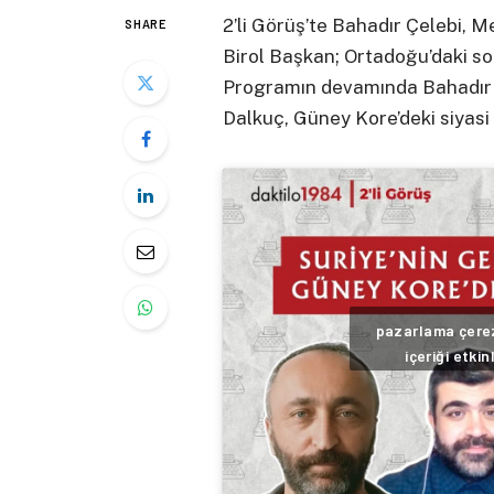
2’li Görüş’te Bahadır Çelebi, Me
SHARE
Birol Başkan; Ortadoğu’daki so
Programın devamında Bahadır Ç
Dalkuç, Güney Kore’deki siyasi k
pazarlama çerez
içeriği etkin