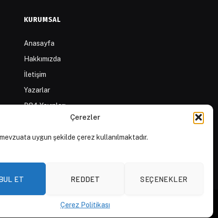
KURUMSAL
Anasayfa
Hakkımızda
İletişim
Yazarlar
D84 Yayınları
Çerezler
İçerik Sağlayıcılar
Yayın İlkeleri ve Yazım
mevzuata uygun şekilde çerez kullanılmaktadır.
Kuralları
BUL ET
REDDET
SEÇENEKLER
Çerez Politikası
Aydınlatma Metni
Açık Rıza Beyanı