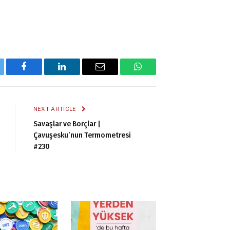
tter
Facebook
LinkedIn
Email
WhatsApp
NEXT ARTICLE
Savaşlar ve Borçlar |
Çavuşesku’nun Termometresi
#230