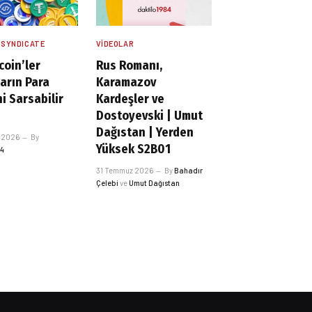
 SYNDICATE
VIDEOLAR
coin’ler
Rus Romanı,
arın Para
Karamazov
i Sarsabilir
Kardeşler ve
Dostoyevski | Umut
Dağıstan | Yerden
 2026
By
Yüksek S2B01
84
31 Temmuz 2026
By
Bahadır
Çelebi
ve
Umut Dağıstan