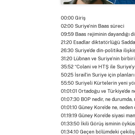
00:00 Giriş
02:00 Suriye’nin Baas süreci
09:59 Baas rejiminin dayandığı di
21:20 Esadlar diktatörlüğü Sadd
26:30 Suriye’de din-politika ilişkis
31:20 Lübnan ve Suriye’nin birbir
35:52 “Colani ve HTŞ ile Suriye’
50:25 İsrail’in Suriye için planları
55:50 Suriyeli Kürtelerin yeni 
01:01:01 Ortadoğu ve Türkiye’de 
01:07:30 BOP nedir, ne durumda, 
01:01:10 Güney Kore’de ne, neden
01:19:19 Güney Kore’de siyasi ma
01:33:50 İkili Görüş isminin öykü
01:34:10 Geçen bölümdeki çekiliş