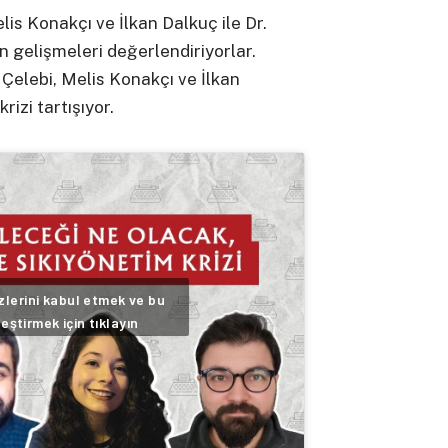
lis Konakçı ve İlkan Dalkuç ile Dr.
n gelişmeleri değerlendiriyorlar.
elebi, Melis Konakçı ve İlkan
rizi tartışıyor.
lerini kabul etmek ve bu
leştirmek için tıklayın