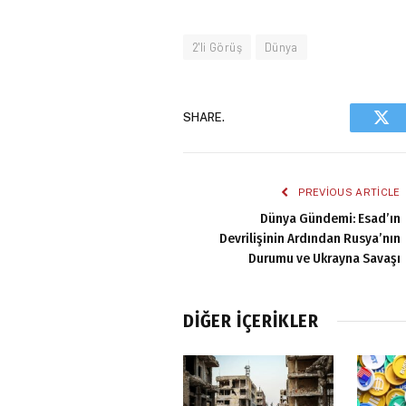
2'li Görüş
Dünya
SHARE.
Twi
PREVIOUS ARTICLE
Dünya Gündemi: Esad’ın
Devrilişinin Ardından Rusya’nın
Durumu ve Ukrayna Savaşı
DIĞER İÇERIKLER