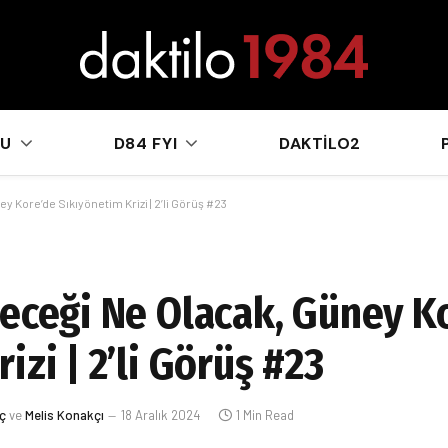
sApp
KU
D84 FYI
DAKTILO2
y Kore’de Sıkıyönetim Krizi | 2’li Görüş #23
leceği Ne Olacak, Güney K
izi | 2’li Görüş #23
uç
ve
Melis Konakçı
18 Aralık 2024
1 Min Read