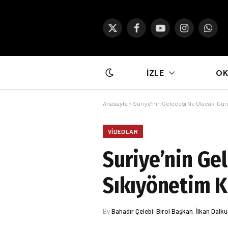
X
Facebook
YouTube
Instagram
What
(Twitter)
İZLE
O
Anasayfa
»
Suriye’nin Geleceği Ne Olacak, Güne
VIDEOLAR
Suriye’nin Ge
Sıkıyönetim Kr
By
Bahadır Çelebi
,
Birol Başkan
,
İlkan Dalk