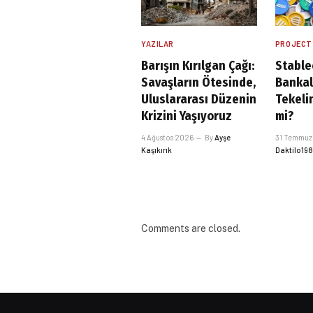
YAZILAR
PROJECT
Barışın Kırılgan Çağı:
Stable
Savaşların Ötesinde,
Bankal
Uluslararası Düzenin
Tekelin
Krizini Yaşıyoruz
mi?
4 Ağustos 2026
By
Ayşe
31 Temmuz
Kaşıkırık
Daktilo19
Comments are closed.