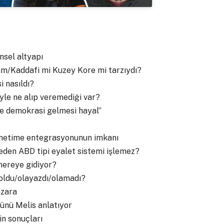
nsel altyapı
am/Kaddafi mi Kuzey Kore mi tarzıydı?
i nasıldı?
iyle ne alıp veremediği var?
ye demokrasi gelmesi hayal”
yönetime entegrasyonunun imkanı
neden ABD tipi eyalet sistemi işlemez?
nereye gidiyor?
 oldu/olayazdı/olamadı?
nzara
sünü Melis anlatıyor
in sonuçları