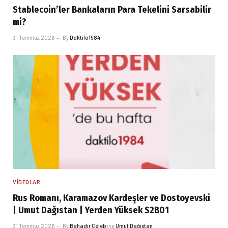
Stablecoin’ler Bankaların Para Tekelini Sarsabilir
mi?
31 Temmuz 2026
By
Daktilo1984
VIDEOLAR
Rus Romanı, Karamazov Kardeşler ve Dostoyevski
| Umut Dağıstan | Yerden Yüksek S2B01
31 Temmuz 2026
By
Bahadır Çelebi
ve
Umut Dağıstan