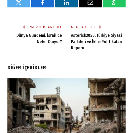
Twitter
Facebook
LinkedIn
Email
WhatsA
PREVIOUS ARTICLE
NEXT ARTICLE
Dünya Gündemi: İsrail’de
Asterisk2050: Türkiye Siyasi
Neler Oluyor?
Partileri ve İklim Politikaları
Raporu
DIĞER İÇERIKLER