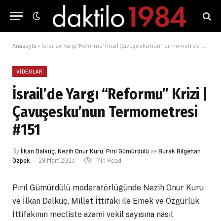
Anasayfa
»
İsrail’de Yargı “Reformu” Krizi | Çavuşesku’nun Termometresi #151
VIDEOLAR
İsrail’de Yargı “Reformu” Krizi |
Çavuşesku’nun Termometresi
#151
By
İlkan Dalkuç
,
Nezih Onur Kuru
,
Pırıl Gümürdülü
ve
Burak Bilgehan
Özpek
29 Mart 2023
1 Min Read
Pırıl Gümürdülü moderatörlüğünde Nezih Onur Kuru
ve İlkan Dalkuç, Millet İttifakı ile Emek ve Özgürlük
İttifakının mecliste azami vekil sayısına nasıl