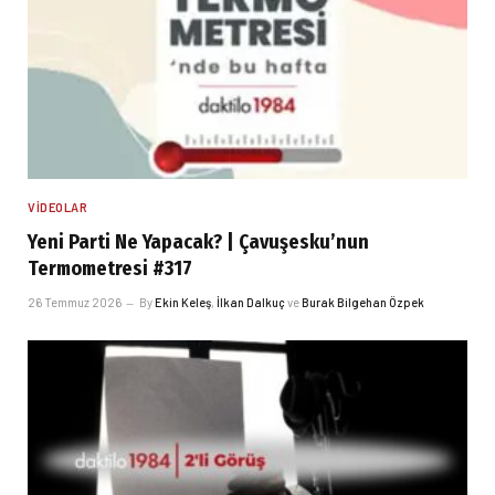
VIDEOLAR
Yeni Parti Ne Yapacak? | Çavuşesku’nun
Termometresi #317
26 Temmuz 2026
By
Ekin Keleş
,
İlkan Dalkuç
ve
Burak Bilgehan Özpek