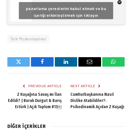
pazarlama çerezlerini kabul etmek ve bu
içeriği etkinleştirmek için tıklayın
Türk Modernleşmesi
Twitter
Facebook
LinkedIn
Email
WhatsA
PREVIOUS ARTICLE
NEXT ARTICLE
Z Kuşağına Savaş mı İlan
Cumhurbaşkanına Nasıl
Edildi? | Burak Durgut & Barış
Dislike Atabildiler?:
Ertürk | Açık Toplum #13￼
Psikodinamik Açıdan Z Kuşağı
DIĞER İÇERIKLER