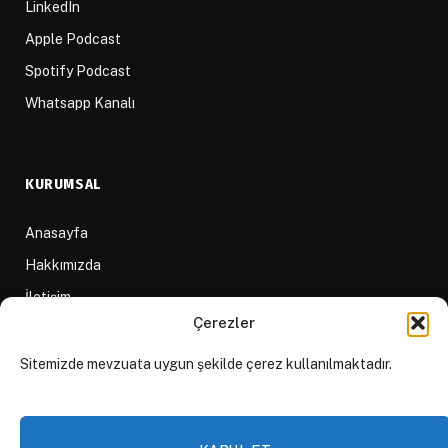
LinkedIn
Apple Podcast
Spotify Podcast
Whatsapp Kanalı
KURUMSAL
Anasayfa
Hakkımızda
İletişim
Çerezler
Yazarlar
D84 Yayınları
Sitemizde mevzuata uygun şekilde çerez kullanılmaktadır.
İçerik Sağlayıcılar
Yayın İlkeleri ve Yazım Kuralları