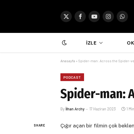
X
Facebook
YouTube
Instagram
What
(Twitter)
İZLE
O
Anasayfa
»
Spider-man: Across the Spider-ver
PODCAST
Spider-man: A
By
İlhan Archy
17 Haziran 2023
1 Mi
Çığır açan bir filmin çok bekl
SHARE