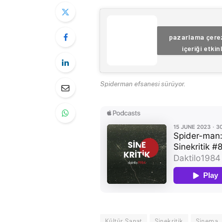
pazarlama çerez
içeriği etkin
Spiderman efsanesi sürüyor.
Kültür Sanat
Sinekritik
Sinema