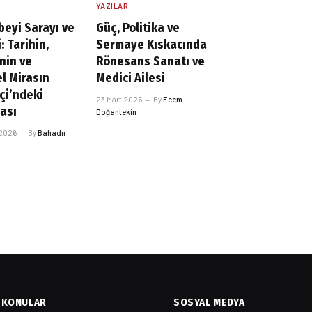
YAZILAR
beyi Sarayı ve
Güç, Politika ve
: Tarihin,
Sermaye Kıskacında
nin ve
Rönesans Sanatı ve
el Mirasın
Medici Ailesi
çi’ndeki
23 Mart 2026
By
Ecem
ası
Doğantekin
 2026
By
Bahadır
KONULAR
SOSYAL MEDYA