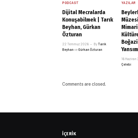
PODCAST
YAZILAR
Dijital Mecralarda
Beyler
Konuşabilmek | Tarık
Müzesi
Beyhan, Gürkan
Mimari
Özturan
Kültür
Boğazi
22 Temmuz 2026
By
Tarık
Yansım
Beyhan
ve
Gürkan Özturan
16 Haziran
Çelebi
Comments are closed.
İÇERIK