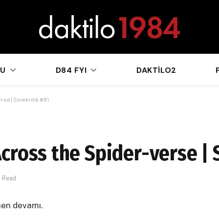
sApp
KU
D84 FYI
DAKTILO2
se | Sinekritik #81
cross the Spider-verse | 
n Read
enen devamı.