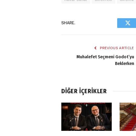
SHARE.
Twi
PREVIOUS ARTICLE
Muhalefet Seçmeni Godot’yu
Beklerken
DIĞER İÇERIKLER