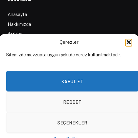
Anasayfa
Hakkımızda
İletişim
Çerezler
Yazarlar
D84 Yayınları
Sitemizde mevzuata uygun şekilde çerez kullanılmaktadır.
İçerik Sağlayıcılar
Yayın İlkeleri ve Yazım Kuralları
KABUL ET
REDDET
© 2026 DAKTİLO1984
SEÇENEKLER
KVKK Politikası
Çerez Politikası
Aydınlatma Metni
Açık Rıza Beyanı