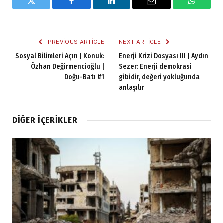
Twitter
Facebook
LinkedIn
Email
WhatsA
PREVIOUS ARTICLE
NEXT ARTICLE
Sosyal Bilimleri Açın | Konuk:
Enerji Krizi Dosyası III | Aydın
Özhan Değirmencioğlu |
Sezer: Enerji demokrasi
Doğu-Batı #1
gibidir, değeri yokluğunda
anlaşılır
DIĞER İÇERIKLER