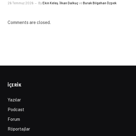
26 Temmuz 2026
By
Ekin Keleş
,
İlkan Dalkuç
ve
Burak Bilgehan Özpek
Comments are closed.
İÇERIK
Yazılar
Podcast
Forum
Röportajlar