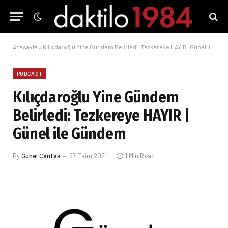
Anasayfa
»
Kılıçdaroğlu Yine Gündem Belirledi: Tezkereye HAYIR | Günel ile Gündem
PODCAST
Kılıçdaroğlu Yine Gündem
Belirledi: Tezkereye HAYIR |
Günel ile Gündem
By
Günel Cantak
27 Ekim 2021
1 Min Read