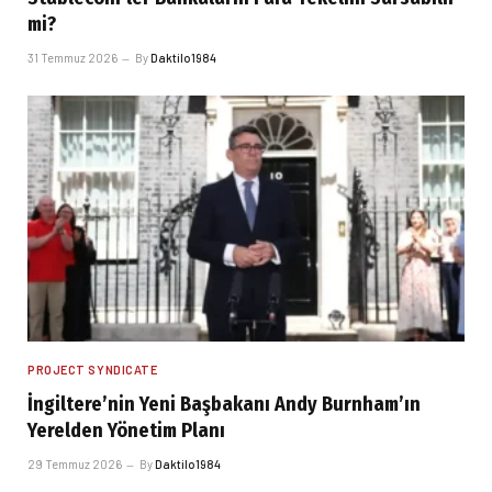
mi?
31 Temmuz 2026
By
Daktilo1984
PROJECT SYNDICATE
İngiltere’nin Yeni Başbakanı Andy Burnham’ın
Yerelden Yönetim Planı
29 Temmuz 2026
By
Daktilo1984