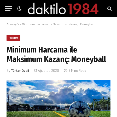
Anasayfa
»
Minimum Harcama ile Maksimum Kazanç: Moneyball
FORUM
Minimum Harcama ile
Maksimum Kazanç: Moneyball
By
Türker Özdil
23 Ağustos 2020
5 Mins Read