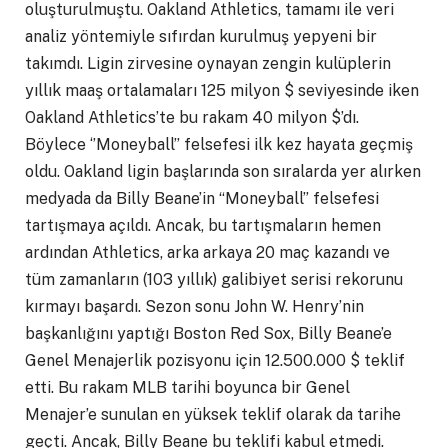
oluşturulmuştu. Oakland Athletics, tamamı ile veri
analiz yöntemiyle sıfırdan kurulmuş yepyeni bir
takımdı. Ligin zirvesine oynayan zengin kulüplerin
yıllık maaş ortalamaları 125 milyon $ seviyesinde iken
Oakland Athletics’te bu rakam 40 milyon $’dı.
Böylece ‘’Moneyball’’ felsefesi ilk kez hayata geçmiş
oldu. Oakland ligin başlarında son sıralarda yer alırken
medyada da Billy Beane’in “Moneyball” felsefesi
tartışmaya açıldı. Ancak, bu tartışmaların hemen
ardından Athletics, arka arkaya 20 maç kazandı ve
tüm zamanların (103 yıllık) galibiyet serisi rekorunu
kırmayı başardı. Sezon sonu John W. Henry’nin
başkanlığını yaptığı Boston Red Sox, Billy Beane’e
Genel Menajerlik pozisyonu için 12.500.000 $ teklif
etti. Bu rakam MLB tarihi boyunca bir Genel
Menajer’e sunulan en yüksek teklif olarak da tarihe
geçti. Ancak, Billy Beane bu teklifi kabul etmedi.