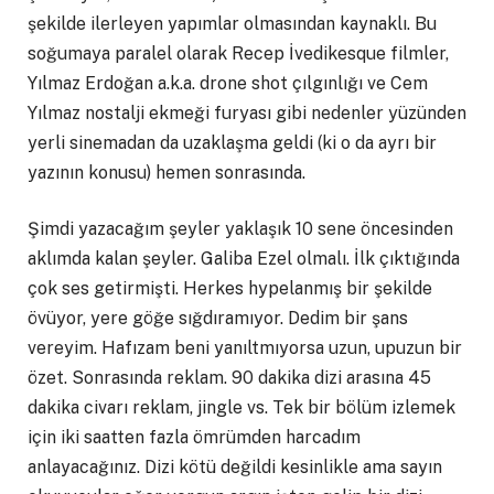
şekilde ilerleyen yapımlar olmasından kaynaklı. Bu
soğumaya paralel olarak Recep İvedikesque filmler,
Yılmaz Erdoğan a.k.a. drone shot çılgınlığı ve Cem
Yılmaz nostalji ekmeği furyası gibi nedenler yüzünden
yerli sinemadan da uzaklaşma geldi (ki o da ayrı bir
yazının konusu) hemen sonrasında.
Şimdi yazacağım şeyler yaklaşık 10 sene öncesinden
aklımda kalan şeyler. Galiba Ezel olmalı. İlk çıktığında
çok ses getirmişti. Herkes hypelanmış bir şekilde
övüyor, yere göğe sığdıramıyor. Dedim bir şans
vereyim. Hafızam beni yanıltmıyorsa uzun, upuzun bir
özet. Sonrasında reklam. 90 dakika dizi arasına 45
dakika civarı reklam, jingle vs. Tek bir bölüm izlemek
için iki saatten fazla ömrümden harcadım
anlayacağınız. Dizi kötü değildi kesinlikle ama sayın