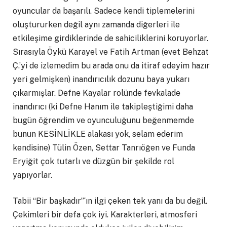
oyuncular da başarılı. Sadece kendi tiplemelerini
oluştururken değil aynı zamanda diğerleri ile
etkileşime girdiklerinde de sahiciliklerini koruyorlar.
Sırasıyla Öykü Karayel ve Fatih Artman (evet Behzat
Ç.’yi de izlemedim bu arada onu da itiraf edeyim hazır
yeri gelmişken) inandırıcılık dozunu baya yukarı
çıkarmışlar. Defne Kayalar rolünde fevkalade
inandırıcı (ki Defne Hanım ile takipleştiğimi daha
bugün öğrendim ve oyunculuğunu beğenmemde
bunun KESİNLİKLE alakası yok, selam ederim
kendisine) Tülin Özen, Settar Tanrıöğen ve Funda
Eryiğit çok tutarlı ve düzgün bir şekilde rol
yapıyorlar.
Tabii “Bir başkadır”‘ın ilgi çeken tek yanı da bu değil.
Çekimleri bir defa çok iyi. Karakterleri, atmosferi