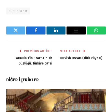
Kültür Sanat
Twitter
Facebook
LinkedIn
Email
WhatsA
PREVIOUS ARTICLE
NEXT ARTICLE
Formula 1’in Start-Finish
Turkish Dream (Türk Rüyası)
Düzlüğü: Türkiye GP’si
DIĞER İÇERIKLER