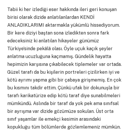
Tabii ki her izlediği eser hakkında ileri geri konuşan
birisi olarak dizide anlatılanlardan KENDİ
ANLADIKLARIMI aktarmakla yükümlü hissediyorum.
Bir kere diziyi baştan sona izledikten sonra fark
edeceksiniz ki anlatılan hikayeler günümüz
Türkiye’sinde pekâlâ olası. Öyle uçuk kaçık şeyler
anlatma ucuzluğuna kaçmamış. Gündelik hayatta
hepimizin karşısına çıkabilecek tiplemeler var ortada.
Güzel tarafı da bu kişilerin portreleri çizilirken iyi ve
kötü ayrımı yapma gibi bir çabaya girişmemiş. En çok
bu kısmını takdir ettim. Çünkü ufak bir dokunuşla bir
tarafı karikatürize edip kötü taraf diye sunabilmeleri
mümkündü. Aslında bir taraf da yok pek ama sınıfsal
bir ayrışma var dizide gözümüze sokulan. Üst orta
sınıf yaşamlar ile emekçi kesimin arasındaki
kopukluğu tüm bölümlerde gözlemlemeniz mümkün.