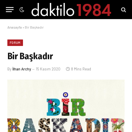
Anasayfa
»
Bir Başkadır
FORUM
Bir Başkadır
By
İlhan Archy
15 Kasım 2020
8 Mins Read