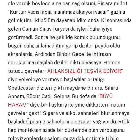
ele verdik böylece ama can sağ olsun). Bir ara millet
“Kurtlar vadisi abiii, inanılmaz aksiyon vaaar” gazına
gelmiştim. İki bölüm dayanabildim onda. Ki sonrasında
gelen Osman Sınav furyası da işleri daha iyiye
götürmedi. Sonra ne şekilde komik bulunduğunu,
bugün dahi, anlamadığım garip diziler peyda oldu
ekranlarda. Ardından Binbir Gece ile ihtirasın
doruklarına ulaşılan diziler çıktı piyasaya. Hemen
tutucu çevreler “
AHLAKSIZLIĞI TEŞVİK EDİYOR
”
diye velveleye vermeye başladılar ortalığı.
Spellcaster dizileri çıktı meydane bir ara. Sihirli
Annem, Bücür Cadı, Selena. Bu defa da “
BÜYÜ
HARAM
” diye bir haykırış ile yine dikkatleri malum
çevreler çekti. Sigara ve alkol sahneleri blurlanmaya
başladı. Öpüşme sahnelerine cezalar yağıyordu. Rtük
hep mantıktan azade bir düzlemde olan varoluşunu
televizyonlardan salonumuza dek getirmişti bile.