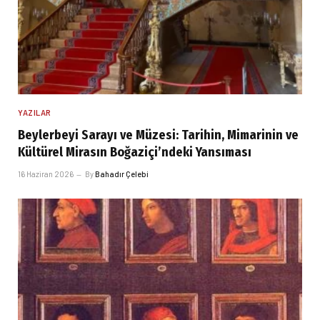
YAZILAR
Beylerbeyi Sarayı ve Müzesi: Tarihin, Mimarinin ve
Kültürel Mirasın Boğaziçi’ndeki Yansıması
16 Haziran 2026
By
Bahadır Çelebi