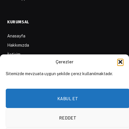
KURUMSAL
Anasayfa
Hakkımızda
İletişim
Çerezler
Yazarlar
D84 Yayınları
Sitemizde mevzuata uygun şekilde çerez kullanılmaktadır.
İçerik Sağlayıcılar
Yayın İlkeleri ve Yazım Kuralları
KABUL ET
REDDET
© 2026 DAKTİLO1984