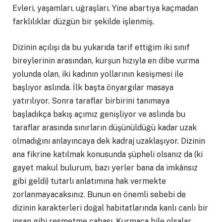
Evleri, yaşamları, uğraşları. Yine abartıya kaçmadan
farklılıklar düzgün bir şekilde işlenmiş.
Dizinin açılışı da bu yukarıda tarif ettiğim iki sınıf
bireylerinin arasından, kurşun hızıyla en dibe vurma
yolunda olan, iki kadının yollarının kesişmesi ile
başlıyor aslında. İlk başta önyargılar masaya
yatırılıyor. Sonra taraflar birbirini tanımaya
başladıkça bakış açımız genişliyor ve aslında bu
taraflar arasında sınırların düşünüldüğü kadar uzak
olmadığını anlayıncaya dek kadraj uzaklaşıyor. Dizinin
ana fikrine katılmak konusunda şüpheli olsanız da (ki
gayet makul bulurum, bazı yerler bana da imkânsız
gibi geldi) tutarlı anlatımına hak vermekte
zorlanmayacaksınız. Bunun en önemli sebebi de
dizinin karakterleri doğal habitatlarında kanlı canlı bir
insan gibi resmetme çabası. Kurmaca bile olsalar