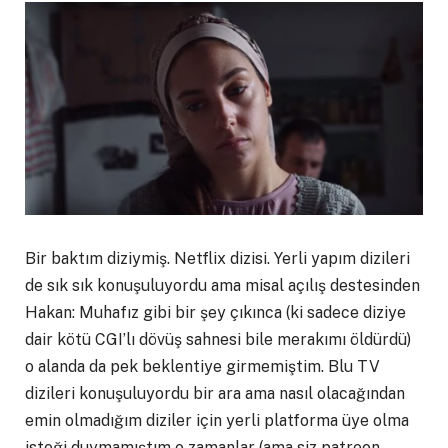
Bir baktım diziymiş. Netflix dizisi. Yerli yapım dizileri
de sık sık konuşuluyordu ama misal açılış destesinden
Hakan: Muhafız gibi bir şey çıkınca (ki sadece diziye
dair kötü CGI’lı dövüş sahnesi bile merakımı öldürdü)
o alanda da pek beklentiye girmemiştim. Blu TV
dizileri konuşuluyordu bir ara ama nasıl olacağından
emin olmadığım diziler için yerli platforma üye olma
isteği duymamıştım o zamanlar (ama siz patreon