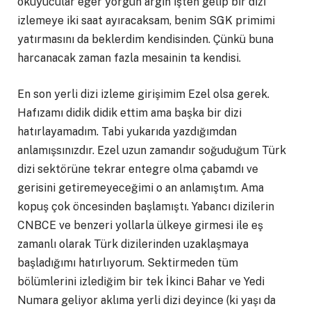
okuyucular eğer yorgun argın işten gelip bir dizi
izlemeye iki saat ayıracaksam, benim SGK primimi
yatırmasını da beklerdim kendisinden. Çünkü buna
harcanacak zaman fazla mesainin ta kendisi.
En son yerli dizi izleme girişimim Ezel olsa gerek.
Hafızamı didik didik ettim ama başka bir dizi
hatırlayamadım. Tabi yukarıda yazdığımdan
anlamışsınızdır. Ezel uzun zamandır soğuduğum Türk
dizi sektörüne tekrar entegre olma çabamdı ve
gerisini getiremeyeceğimi o an anlamıştım. Ama
kopuş çok öncesinden başlamıştı. Yabancı dizilerin
CNBCE ve benzeri yollarla ülkeye girmesi ile eş
zamanlı olarak Türk dizilerinden uzaklaşmaya
başladığımı hatırlıyorum. Sektirmeden tüm
bölümlerini izlediğim bir tek İkinci Bahar ve Yedi
Numara geliyor aklıma yerli dizi deyince (ki yaşı da