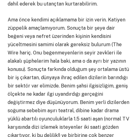
dahil ederek bu utançtan kurtarabilirim.
Ama önce kendimi açıklamama bir izin verin. Katiyen
züppelik amaçlamıyorum. Sonuçta bir şeye dair
beğeni veya nefret üzerinden kişinin kendisini
yüceltmesini samimi olarak gereksiz bulurum (The
Wire hariç. Onu beğenmeyenlerin seyir zevkleri ile
alakalı şüphelerim hala baki, ama o da ayrı bir yazının
konusu). Sonuçta farkında olduğum şey ortalama üstü
bir iş çıkartan, dünyaya ihraç edilen dizilerin barındığı
bir sektör var elimizde. Benim şahsi ilgisizliğim, geniş
ölçekte ne kadar ilgi uyandırdığı gerçeğini
değiştirmez diye düşünüyorum. Benim yerli dizilerden
soğuma sebebim aşırı teatral, dibine kadar drama
yüklü abartılı oyunculuklarla 1.5 saati aşan (normal TV
karşısında dizi izlemek isteyenler iki saati gözden
çıkartıyor, ki bu delilik!) ve birbirine çok benzer