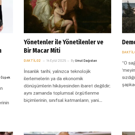
Yönetenler ile Yönetilenler ve
Demo
n
Bir Macar Miti
DAKTIL
DAKTILO2
14 Eylül 2025
By
Umut Dağıstan
“O sağ
‘meyin
İnsanlık tarihi, yalnızca teknolojik
sızdığ
n Özpek
ilerlemelerin ya da ekonomik
şapkad
dönüşümlerin hikâyesinden ibaret değildir;
un
aynı zamanda toplumsal örgütlenme
biçimlerinin, sınıfsal katmanların, yani…
rinin