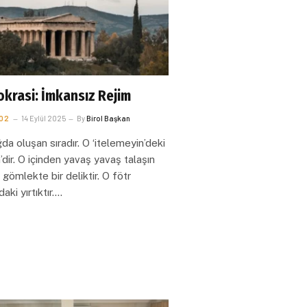
krasi: İmkansız Rejim
O2
14 Eylül 2025
By
Birol Başkan
da oluşan sıradır. O ‘itelemeyin’deki
’dir. O içinden yavaş yavaş talaşın
ı gömlekte bir deliktir. O fötr
aki yırtıktır.…