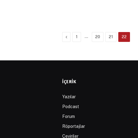
Previous
…
1
20
21
22
İÇERIK
Yazılar
Podcast
Forum
Röportajlar
Çeviriler