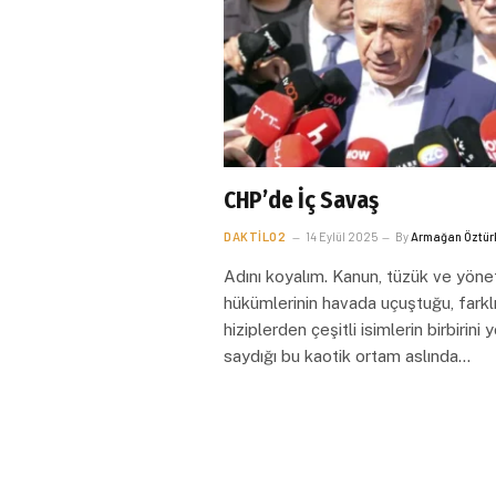
CHP’de İç Savaş
DAKTILO2
14 Eylül 2025
By
Armağan Öztür
Adını koyalım. Kanun, tüzük ve yöne
hükümlerinin havada uçuştuğu, farkl
hiziplerden çeşitli isimlerin birbirini 
saydığı bu kaotik ortam aslında…