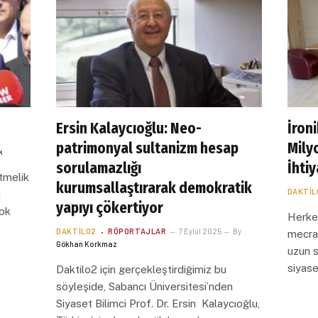
Ersin Kalaycıoğlu: Neo-
İroni
patrimonyal sultanizm hesap
Mily
k
sorulamazlığı
İhtiy
tmelik
kurumsallaştırarak demokratik
DAKTIL
ı
yapıyı çökertiyor
yok
Herkes
DAKTILO2
RÖPORTAJLAR
7 Eylül 2025
By
mecrad
Gökhan Korkmaz
uzun so
siyas
Daktilo2 için gerçekleştirdiğimiz bu
söyleşide, Sabancı Üniversitesi’nden
Siyaset Bilimci Prof. Dr. Ersin Kalaycıoğlu,