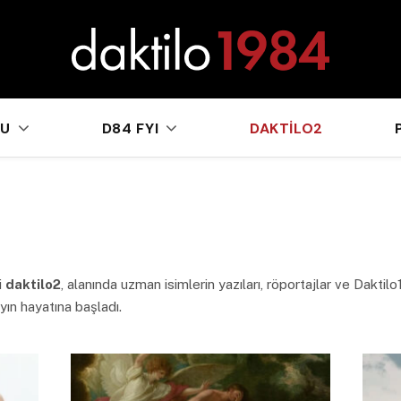
sApp
KU
D84 FYI
DAKTILO2
i
daktilo2
, alanında uzman isimlerin yazıları, röportajlar ve Dakti
ayın hayatına başladı.