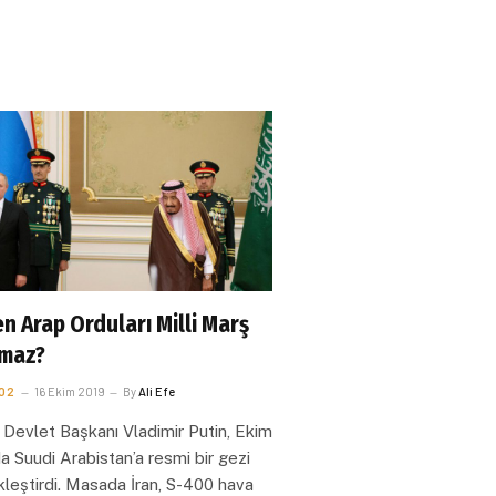
n Arap Orduları Milli Marş
maz?
O2
16 Ekim 2019
By
Ali Efe
Devlet Başkanı Vladimir Putin, Ekim
a Suudi Arabistan’a resmi bir gezi
leştirdi. Masada İran, S-400 hava