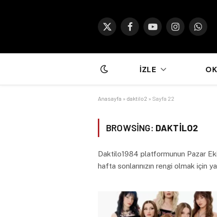
X
Facebook
YouTube
Instagram
What
(Twitter)
İZLE
O
Anasayfa
»
daktilo2
»
Sayfa 22
BROWSING:
DAKTILO2
Daktilo1984 platformunun Pazar Ek
hafta sonlarınızın rengi olmak için y