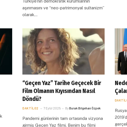
Türkiye’nin demokratik kurumlarının
aşınmasını ve “neo-patrimonyal sultanizm”
olarak…
“Geçen Yaz” Tarihe Geçecek Bir
Nede
Film Olmanın Kıyısından Nasıl
Çala
Döndü?
DAKTIL
DAKTILO2
7 Eylül 2025
By
Burak Bilgehan Özpek
Rusya 
ök
2019’d
Pandemi günlerinin tam ortasında vizyona
gerçek
girmiş Geçen Yaz filmi. Benim bu filmi