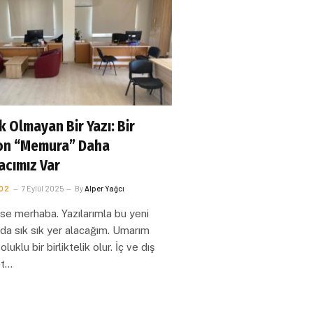
k Olmayan Bir Yazı: Bir
on “Memura” Daha
acımız Var
O2
7 Eylül 2025
By
Alper Yağcı
e merhaba. Yazılarımla bu yeni
a sık sık yer alacağım. Umarım
luklu bir birliktelik olur. İç ve dış
et…