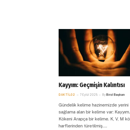
Kayyım: Geçmişin Kalıntısı
DAKTILO2
7 Eylül 2025
By
Birol Başkan
Gündelik kelime hazinemizde yerini
sağlama alan bir kelime var: Kayyım.
Kökeni Arapça bir kelime. K, V, M k
harflerinden türetilmiş.…