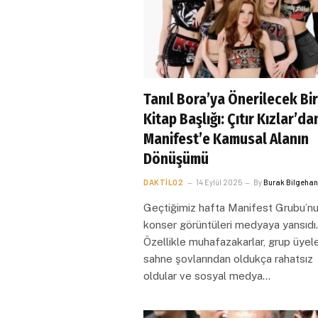
Tanıl Bora’ya Önerilecek Bir
Kitap Başlığı: Çıtır Kızlar’da
Manifest’e Kamusal Alanın
Dönüşümü
DAKTILO2
14 Eylül 2025
By
Burak Bilgeha
Geçtiğimiz hafta Manifest Grubu’n
konser görüntüleri medyaya yansıdı.
Özellikle muhafazakarlar, grup üyele
sahne şovlarından oldukça rahatsız
oldular ve sosyal medya…