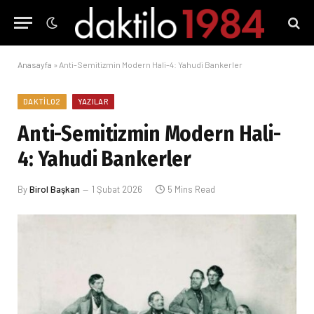
Anasayfa
»
Anti-Semitizmin Modern Hali-4: Yahudi Bankerler
DAKTILO2
YAZILAR
Anti-Semitizmin Modern Hali-
4: Yahudi Bankerler
By
Birol Başkan
1 Şubat 2026
5 Mins Read