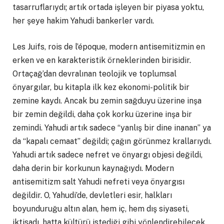
tasarruflarıydı; artık ortada işleyen bir piyasa yoktu,
her şeye hakim Yahudi bankerler vardı.
Les Juifs, rois de l’époque, modern antisemitizmin en
erken ve en karakteristik örneklerinden birisidir.
Ortaçağ’dan devralınan teolojik ve toplumsal
önyargılar, bu kitapla ilk kez ekonomi-politik bir
zemine kaydı. Ancak bu zemin sağduyu üzerine inşa
bir zemin değildi, daha çok korku üzerine inşa bir
zemindi. Yahudi artık sadece “yanlış bir dine inanan” ya
da “kapalı cemaat” değildi; çağın görünmez krallarıydı.
Yahudi artık sadece nefret ve önyargı objesi değildi,
daha derin bir korkunun kaynağıydı. Modern
antisemitizm salt Yahudi nefreti veya önyargısı
değildir. O, Yahudi’de, devletleri esir, halkları
boyunduruğu altın alan, hem iç, hem dış siyaseti,
iktisadı, hatta kültürü istediği gibi yönlendirebilecek