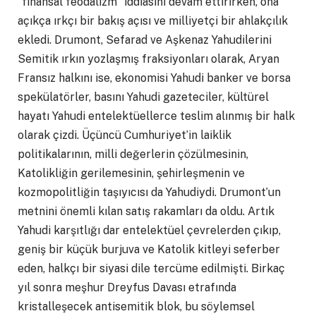
“finansal feodalizm” iddiasını devam ettirirken, ona
açıkça ırkçı bir bakış açısı ve milliyetçi bir ahlakçılık
ekledi. Drumont, Sefarad ve Aşkenaz Yahudilerini
Semitik ırkın yozlaşmış fraksiyonları olarak, Aryan
Fransız halkını ise, ekonomisi Yahudi banker ve borsa
spekülatörler, basını Yahudi gazeteciler, kültürel
hayatı Yahudi entelektüellerce teslim alınmış bir halk
olarak çizdi. Üçüncü Cumhuriyet’in laiklik
politikalarının, milli değerlerin çözülmesinin,
Katolikliğin gerilemesinin, şehirleşmenin ve
kozmopolitliğin taşıyıcısı da Yahudiydi. Drumont’un
metnini önemli kılan satış rakamları da oldu. Artık
Yahudi karşıtlığı dar entelektüel çevrelerden çıkıp,
geniş bir küçük burjuva ve Katolik kitleyi seferber
eden, halkçı bir siyasi dile tercüme edilmişti. Birkaç
yıl sonra meşhur Dreyfus Davası etrafında
kristalleşecek antisemitik blok, bu söylemsel