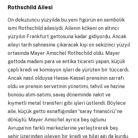
Rothschild Ailesi
On dokuzuncu yüzyılda bu yeni figürün en sembolik
ismi Rothschild ailesiydi. Ailenin kökeni on altıncı
yüzyılın Frankfurt gettosuna kadar gidiyordu. Ancak
aileyi tarih sahnesine çıkaracak kişi on sekizinci yüzyıl
ortasında Mayer Amschel Rothschild oldu. Mayer
gettoda madeni para ve antika ticareti yapan, küçük
çaplı kredi ve komisyon işleri de yürüten bir tüccardı.
Ancak nasıl olduysa Hesse-Kassel prensinin sarrafı
oldu ve prensin servetinin yönetimi, tahvil ve hazine
bonosu alım-satımı, savaş döneminde nakit ve
kıymetli metal transferi gibi işleri üstlendi. Böylece
aile, küçük getto esnaflığından “saray finansörü”ne
dönüştü. Mayer Amschel ayrıca beş oğlunu
Avrupa’nın farklı merkezlerine yerleştirerek beş
şehir üzerinden işleyen bir kredi ve bilgi ağı da kurdu.