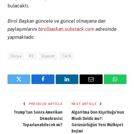
bulacaktı.
Birol Başkan güncele ve güncel olmayana dair
paylaşımlarını
birolbaskan.substack.com
adresinde
yapmaktadır.
Dünya
R2
Siyaset
Tarih
Twitter
Facebook
LinkedIn
Email
WhatsA
PREVIOUS ARTICLE
NEXT ARTICLE
Trump’tan Sonra Amerikan
Algoritma Don Kişotluğu’nun
Demokrasisi
Miadı Doldu mu?:
Toparlanabilecek mi?
Görünürlüğün Yeni Mülkiyet
Rejimi