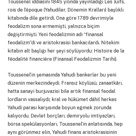
Toussenel iddiasını 1845 yılında yayınladığı Les Juifs,
rois de l’époque (Yahudiler, Dönemin Kralları) başlıklı
kitabında dile getirdi. Ona göre 1789 devrimiyle
feodalizm sona ermemişti, yalnızca biçim
değiştirmişti. Yeni feodalizmin adı “finansal
feodalizm”di ve aristokrasisi bankacılardı. Nitekim
kitabın alt başlığı her şeyi söylüyordu: Histoire de la
féodalité financière (Finansal Feodalizmin Tarihi).
Toussenel’in şemasında Yahudi bankerler bu yeni
düzenin merkezindeydi. Fransız köylüsü, zanaatkârı,
hatta sanayi burjuvazisi bile artık finansal feodal
lordların vassalıydı; kral ve hükümet dâhil herkes
Yahudi parası karşısında boyun eğmek zorunda
kalıyordu. Devlet borçları, demiryolu imtiyazları,
borsa spekülasyonları, Toussenel’in anlatısında, hep
aynı görünmez elin, Yahudi finans aristokrasisinin