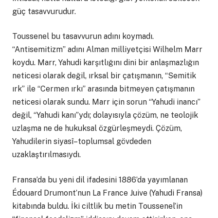
güç tasavvurudur.
Toussenel bu tasavvurun adını koymadı.
“Antisemitizm” adını Alman milliyetçisi Wilhelm Marr
koydu. Marr, Yahudi karşıtlığını dini bir anlaşmazlığın
neticesi olarak değil, ırksal bir çatışmanın, “Semitik
ırk” ile “Cermen ırkı” arasında bitmeyen çatışmanın
neticesi olarak sundu. Marr için sorun “Yahudi inancı”
değil, “Yahudi kanı”ydı; dolayısıyla çözüm, ne teolojik
uzlaşma ne de hukuksal özgürleşmeydi. Çözüm,
Yahudilerin siyasî–toplumsal gövdeden
uzaklaştırılmasıydı.
Fransa’da bu yeni dil ifadesini 1886’da yayımlanan
Édouard Drumont’nun La France Juive (Yahudi Fransa)
kitabında buldu. İki ciltlik bu metin Toussenel’in