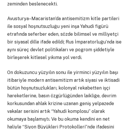
zeminden beslenecekti.
Avusturya–Macaristan’da antisemitizm kitle partileri
ile sosyal hoşnutsuzluğu yeni inşa Yahudi figürü
etrafında seferber eden, sözde bilimsel ve milliyetçi
bir siyasal dille ifade edildi; Rus İmparatorluğu’nda ise
aynı süreç devlet politikaları ve pogrom şiddetiyle
birleşerek kitlesel yıkıma yol verdi.
On dokuzuncu yüzyılın sonu ile yirminci yüzyılın başı
itibariyle modern antisemitizm artık siyasi ve iktisadi
bütün hoşnutsuzlukları, kolonyal rekabetten işçi
hareketlerine, basın özgürlüğünden laikliğe, devrim
korkusundan ahlak krizine uzanan geniş yelpazede
vakalar serisini artık “Yahudi komplosu” olarak
okumaya başlamıştı. Ve bu okuma kendini en net
haliyle “Siyon Büyükleri Protokolleri”nde ifadesini