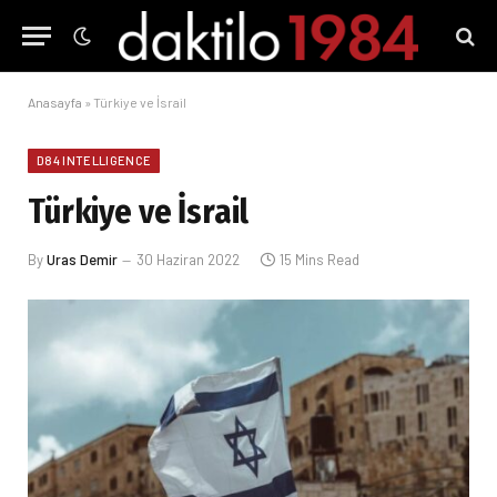
Anasayfa
»
Türkiye ve İsrail
D84 INTELLIGENCE
Türkiye ve İsrail
By
Uras Demir
30 Haziran 2022
15 Mins Read