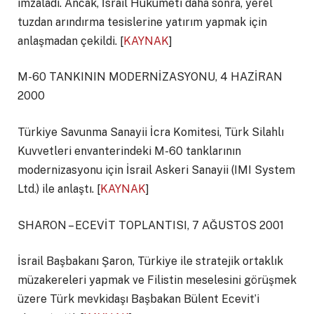
imzaladı. Ancak, İsrail Hükümeti daha sonra, yerel
tuzdan arındırma tesislerine yatırım yapmak için
anlaşmadan çekildi. [
KAYNAK
]
M-60 TANKININ MODERNİZASYONU, 4 HAZİRAN
2000
Türkiye Savunma Sanayii İcra Komitesi, Türk Silahlı
Kuvvetleri envanterindeki M-60 tanklarının
modernizasyonu için İsrail Askeri Sanayii (IMI System
Ltd.) ile anlaştı. [
KAYNAK
]
SHARON – ECEVİT TOPLANTISI, 7 AĞUSTOS 2001
İsrail Başbakanı Şaron, Türkiye ile stratejik ortaklık
müzakereleri yapmak ve Filistin meselesini görüşmek
üzere Türk mevkidaşı Başbakan Bülent Ecevit’i