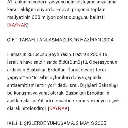
A1 tankının modernizasyonu için sözleşme imzalama
kararı aldığını duyurdu. Ecevit, projenin toplam
maliyetinin 668 milyon dolar olduğunu belirtti.
[
KAYNAK
]
ÇİFT TARAFLI ANLAŞMAZLIK, 16 HAZİRAN 2004
Hamas’ın kurucusu Şeyh Yasin, Haziran 2004’te
İsrail’in hava saldırısında öldürülmüştü. Operasyonun
ardından Başbakan Erdoğan, “İsrail devlet terör
yapıyor” ve “İsrail’in eylemleri dünya çapında
antisemitizmi artırıyor” dedi. İsrail Dışişleri Bakanlığı
bu konuşmaya yanıt olarak, Başbakan Erdoğan’ın
açıklamalarını Yahudi cemaatine zarar vermeye teşvik
olarak nitelendirdi. [
KAYNAK
]
İKİLİ İLİŞKİLERDE YUMUŞAMA, 2 MAYIS 2005