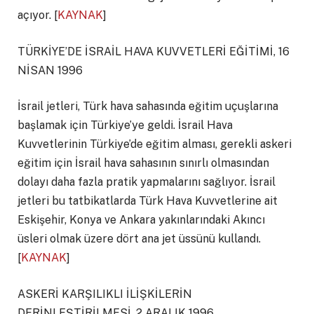
açıyor. [
KAYNAK
]
TÜRKİYE’DE İSRAİL HAVA KUVVETLERİ EĞİTİMİ, 16
NİSAN 1996
İsrail jetleri, Türk hava sahasında eğitim uçuşlarına
başlamak için Türkiye’ye geldi. İsrail Hava
Kuvvetlerinin Türkiye’de eğitim alması, gerekli askeri
eğitim için İsrail hava sahasının sınırlı olmasından
dolayı daha fazla pratik yapmalarını sağlıyor. İsrail
jetleri bu tatbikatlarda Türk Hava Kuvvetlerine ait
Eskişehir, Konya ve Ankara yakınlarındaki Akıncı
üsleri olmak üzere dört ana jet üssünü kullandı.
[
KAYNAK
]
ASKERİ KARŞILIKLI İLİŞKİLERİN
DERİNLEŞTİRİLMESİ, 2 ARALIK 1996