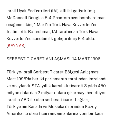
İsrail Uçak Endüstrileri (IAI), elli iki geliştirilmiş
McDonnell Douglas F-4 Phantom avcı bombardıman
uçağının ilkini, 1 Mart’ta Türk Hava Kuvvetleri’ne
teslim etti. Bu teslimat, IAI tarafından Türk Hava
Kuvvetleri’ne sunulan ilk geliştirilmiş F-4 oldu.
[
KAYNAK
]
SERBEST TİCARET ANLAŞMASI, 14 MART 1996
Türkiye-İsrail Serbest Ticaret Bölgesi Anlaşması
Mart 1996’da her iki parlamento tarafından imzalandı
ve onaylandı. STA, yıllık karşılıklı ticareti 3 yılda 450
milyon dolardan 2 milyar dolara çıkarmayı hedefliyor.
İsrail’in ABD ile olan serbest ticaret bağları,
Türkiye’nin Kanada ve Meksika üzerinden Kuzey
Amerika ile olası ticari angajmanlarına yeni bir kapı