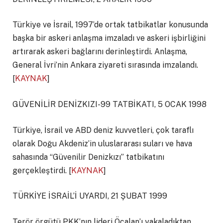
Türkiye ve İsrail, 1997’de ortak tatbikatlar konusunda
başka bir askeri anlaşma imzaladı ve askeri işbirliğini
artırarak askeri bağlarını derinleştirdi. Anlaşma,
General İvri’nin Ankara ziyareti sırasında imzalandı.
[
KAYNAK
]
GÜVENİLİR DENİZKIZI-99 TATBİKATI, 5 OCAK 1998
Türkiye, İsrail ve ABD deniz kuvvetleri, çok taraflı
olarak Doğu Akdeniz’in uluslararası suları ve hava
sahasında “Güvenilir Denizkızı” tatbikatını
gerçekleştirdi. [
KAYNAK
]
TÜRKİYE İSRAİL’İ UYARDI, 21 ŞUBAT 1999
Terör örgütü PKK’nın lideri Öcalan’ı yakaladıktan