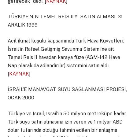
getirecek” dedi. [
KAYNAK
]
TÜRKİYE’NİN TEMEL REİS II’Yİ SATIN ALMASI, 31
ARALIK 1999
Acil ikmal koşulu kapsamında Türk Hava Kuvvetleri,
İsrail’in Rafael Gelişmiş Savunma Sistemi’ne ait
Temel Reis II havadan karaya füze (AGM-142 Have
Nap olarak da adlandırılır) sistemini satın aldı.
[
KAYNAK
]
İSRAİL’E MANAVGAT SUYU SAĞLANMASI PROJESİ,
OCAK 2000
Türkiye ve İsrail, İsrail’in 50 milyon metreküpe kadar
Türk suyu satın almasına izin veren ve 1 milyar ABD
dolar tutarında olduğu tahmin edilen bir anlaşma