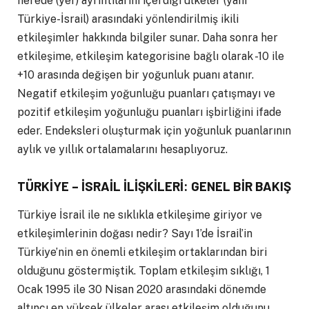
nerede (yer) ayrıntılarını içerdiği ülkeler (yani
Türkiye-İsrail) arasındaki yönlendirilmiş ikili
etkileşimler hakkında bilgiler sunar. Daha sonra her
etkileşime, etkileşim kategorisine bağlı olarak -10 ile
+10 arasında değişen bir yoğunluk puanı atanır.
Negatif etkileşim yoğunluğu puanları çatışmayı ve
pozitif etkileşim yoğunluğu puanları işbirliğini ifade
eder. Endeksleri oluşturmak için yoğunluk puanlarının
aylık ve yıllık ortalamalarını hesaplıyoruz.
TÜRKİYE – İSRAİL İLİŞKİLERİ: GENEL BİR BAKIŞ
Türkiye İsrail ile ne sıklıkla etkileşime giriyor ve
etkileşimlerinin doğası nedir? Sayı 1’de İsrail’in
Türkiye’nin en önemli etkileşim ortaklarından biri
olduğunu göstermiştik. Toplam etkileşim sıklığı, 1
Ocak 1995 ile 30 Nisan 2020 arasındaki dönemde
altıncı en yüksek ülkeler arası etkileşim olduğunu