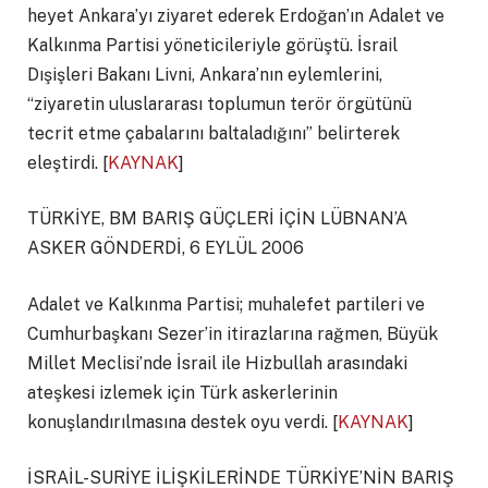
heyet Ankara’yı ziyaret ederek Erdoğan’ın Adalet ve
Kalkınma Partisi yöneticileriyle görüştü. İsrail
Dışişleri Bakanı Livni, Ankara’nın eylemlerini,
“ziyaretin uluslararası toplumun terör örgütünü
tecrit etme çabalarını baltaladığını” belirterek
eleştirdi. [
KAYNAK
]
TÜRKİYE, BM BARIŞ GÜÇLERİ İÇİN LÜBNAN’A
ASKER GÖNDERDİ, 6 EYLÜL 2006
Adalet ve Kalkınma Partisi; muhalefet partileri ve
Cumhurbaşkanı Sezer’in itirazlarına rağmen, Büyük
Millet Meclisi’nde İsrail ile Hizbullah arasındaki
ateşkesi izlemek için Türk askerlerinin
konuşlandırılmasına destek oyu verdi. [
KAYNAK
]
İSRAİL-SURİYE İLİŞKİLERİNDE TÜRKİYE’NİN BARIŞ