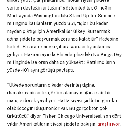
anket yaptı. Çalışmalarında, “solda siyasi şiddete
verilen desteğin arttığını” gözlemlediler. Örneğin
Mart ayında Washington’daki Stand Up for Science
mitingine katılanların yüzde 35’i, “işler bu kadar
raydan çıktığı için Amerikalılar ülkeyi kurtarmak
adına şiddete başvurmak zorunda kalabilir” ifadesine
katıldı. Bu oran, önceki yıllara göre artış anlamına
geliyor. Haziran ayında Philadelphia’daki No Kings Day
mitinginde ise oran daha da yüksekti: Katılımcıların
yüzde 40’ı aynı görüşü paylaştı.
“Ülkede sorunların o kadar derinleştiğine,
demokrasinin artık çözüm olamayacağına dair bir
inanç giderek yayılıyor. Hatta siyasi şiddetin gerekli
olabileceğini düşünenler var. Bu gerçekten çok
ürkütücü,” diyor Fisher. Chicago Üniversitesi, son dört
yıldır Amerikalıların siyasi şiddete bakışını
araştırıyor
.