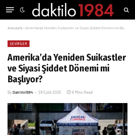
Anasayfa
»
Amerika’da Yeniden Suikastler ve Siyasi Şiddet Dönemi mi Başlıyor?
ÇEVIRILER
Amerika’da Yeniden Suikastler
ve Siyasi Şiddet Dönemi mi
Başlıyor?
By
Daktilo1984
29 Eylül 2025
6 Mins Read