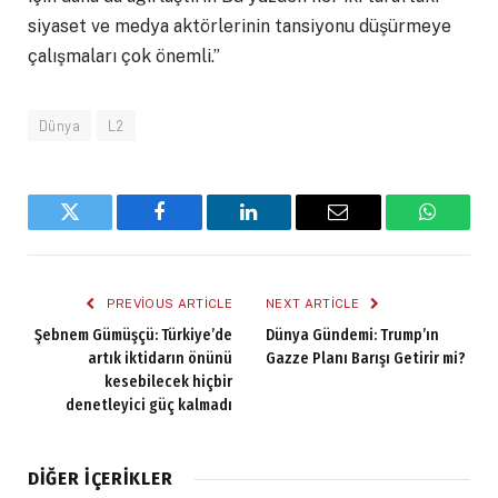
siyaset ve medya aktörlerinin tansiyonu düşürmeye
çalışmaları çok önemli.”
Dünya
L2
Twitter
Facebook
LinkedIn
Email
WhatsA
PREVIOUS ARTICLE
NEXT ARTICLE
Şebnem Gümüşçü: Türkiye’de
Dünya Gündemi: Trump’ın
artık iktidarın önünü
Gazze Planı Barışı Getirir mi?
kesebilecek hiçbir
denetleyici güç kalmadı
DIĞER İÇERIKLER