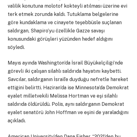
valilik konutuna molotof kokteyli atılması üzerine evi
terk etmek zorunda kaldı. Tutuklama belgelerine
göre kundaklama ve cinayete teşebbüsle suçlanan
saldırgan, Shapiro’yu özellikle Gazze savaşı
konusundaki görüşleri yüzünden hedef aldığını
söyledi.
Mayıs ayında Washington’da İsrail Büyükelçiliği’nde
görevli iki çalışan silahlı saldırıda hayatını kaybetti.
Savcılar, saldırganın İsrail’e duyduğu nefretle hareket
ettiğini belirtti. Haziran’da ise Minnesota’da Demokrat
eyalet milletvekili Melissa Hortman ve eşi silahlı
saldırıda öldürüldü. Polis, aynı saldırganın Demokrat
eyalet senatörü John Hoffman ve eşini de yaraladığını
açıkladı.
American University’den Dana Fisher, “2021’den bu