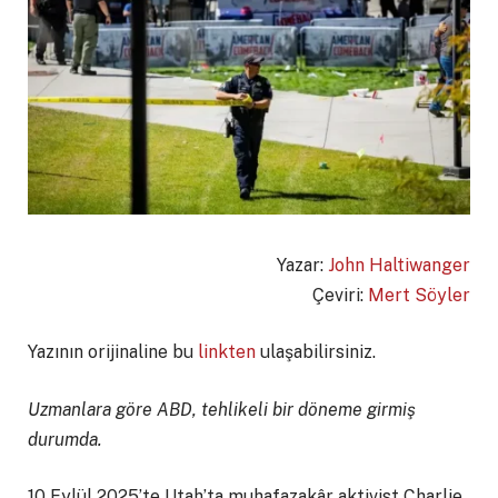
Yazar:
John Haltiwanger
Çeviri:
Mert Söyler
Yazının orijinaline bu
linkten
ulaşabilirsiniz.
Uzmanlara göre ABD, tehlikeli bir döneme girmiş
durumda.
10 Eylül 2025’te Utah’ta muhafazakâr aktivist Charlie