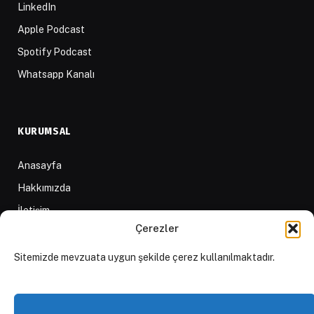
LinkedIn
Apple Podcast
Spotify Podcast
Whatsapp Kanalı
KURUMSAL
Anasayfa
Hakkımızda
İletişim
Çerezler
Yazarlar
D84 Yayınları
Sitemizde mevzuata uygun şekilde çerez kullanılmaktadır.
İçerik Sağlayıcılar
Yayın İlkeleri ve Yazım Kuralları