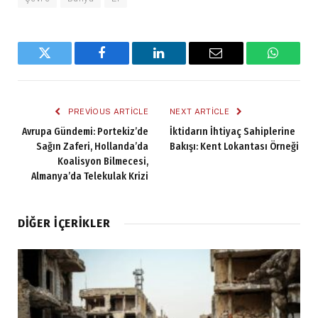
Twitter
Facebook
LinkedIn
Email
WhatsA
PREVIOUS ARTICLE
NEXT ARTICLE
Avrupa Gündemi: Portekiz’de
İktidarın İhtiyaç Sahiplerine
Sağın Zaferi, Hollanda’da
Bakışı: Kent Lokantası Örneği
Koalisyon Bilmecesi,
Almanya’da Telekulak Krizi
DIĞER İÇERIKLER