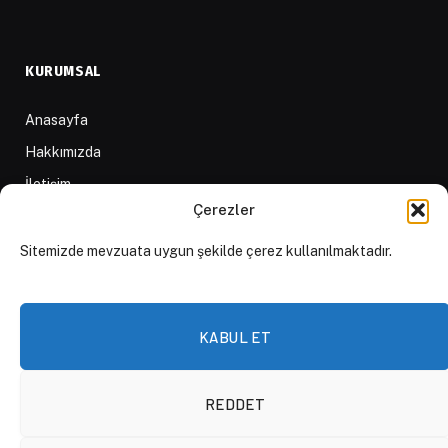
KURUMSAL
Anasayfa
Hakkımızda
İletişim
Çerezler
Yazarlar
D84 Yayınları
Sitemizde mevzuata uygun şekilde çerez kullanılmaktadır.
İçerik Sağlayıcılar
Yayın İlkeleri ve Yazım Kuralları
KABUL ET
REDDET
© 2026 DAKTİLO1984