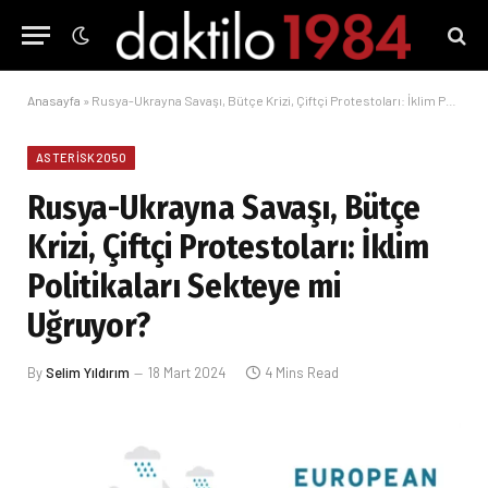
Anasayfa
»
Rusya-Ukrayna Savaşı, Bütçe Krizi, Çiftçi Protestoları: İklim Politikaları Sekteye mi Uğruyor?
ASTERISK2050
Rusya-Ukrayna Savaşı, Bütçe
Krizi, Çiftçi Protestoları: İklim
Politikaları Sekteye mi
Uğruyor?
By
Selim Yıldırım
18 Mart 2024
4 Mins Read