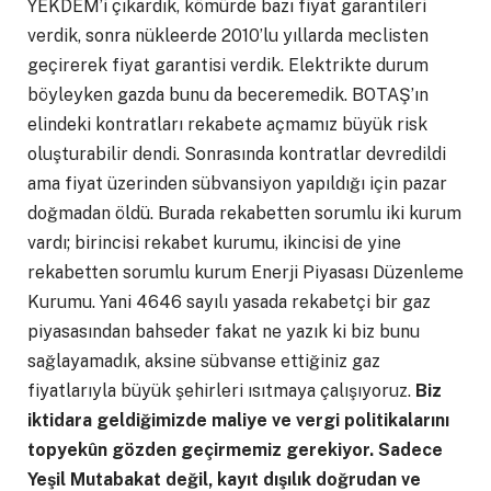
YEKDEM’i çıkardık, kömürde bazı fiyat garantileri
verdik, sonra nükleerde 2010’lu yıllarda meclisten
geçirerek fiyat garantisi verdik. Elektrikte durum
böyleyken gazda bunu da beceremedik. BOTAŞ’ın
elindeki kontratları rekabete açmamız büyük risk
oluşturabilir dendi. Sonrasında kontratlar devredildi
ama fiyat üzerinden sübvansiyon yapıldığı için pazar
doğmadan öldü. Burada rekabetten sorumlu iki kurum
vardı; birincisi rekabet kurumu, ikincisi de yine
rekabetten sorumlu kurum Enerji Piyasası Düzenleme
Kurumu. Yani 4646 sayılı yasada rekabetçi bir gaz
piyasasından bahseder fakat ne yazık ki biz bunu
sağlayamadık, aksine sübvanse ettiğiniz gaz
fiyatlarıyla büyük şehirleri ısıtmaya çalışıyoruz.
Biz
iktidara geldiğimizde maliye ve vergi politikalarını
topyekûn gözden geçirmemiz gerekiyor. Sadece
Yeşil Mutabakat değil, kayıt dışılık doğrudan ve