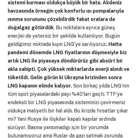
sistemi kurması oldukça büyük bir hata. Akdeniz
havzasında örneğin çok konforlu ısı pompalarıyla
ısınma sorununu çözebilirdik fakat oralara da
doğalgaz götürdük
. Bu noktalara ayrıca güneş
enerjisi de yetersiz bir şekilde kullanılıyor. Bugün
geldiğimiz noktada kışın LNG’ye sarılıyoruz
. Hatta
pandemi dönemde LNG fiyatlarının düşmesiyle biz
artık LNG ile piyasaya döndürürüz gibi absürt bir
akla sahipti. Çok yüksek miktarlarda enerji alındı ve
tüketildi. Gelin görün ki Ukrayna krizinden sonra
LNG kapanın elinde kalıyor.
Son birkaç yılda LNG’nin
tüm spot piyasalardaki payı %40’ları geçti. TTF’ye
endeksli bir LNG piyasasında sisteminizi çevirmeniz
oldukça maliyetli bir hal aldı. Bu krizde fırsatlar çıkar
mı? Yani Rusya ile ilişkiler kapalı kapılar ardında
sürüyor. Basına yansımadığı için bir yorumda
bulunamıyoruz ama Ruslar da gazı satmak zorunda.