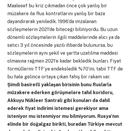
Maalesef bu kriz çıkmadan önce çok yanlış bir
müzakere ile Rus kontratlarını yanlış bir baza
dayandırarak yeniledik. 1996’da imzalanan
sözleşmelerin 2021’de biteceği biliniyordu. Bu uzun
dönemli sözleşmelerin ilgili maddelerinde alıcı ya da
satıcı 3 yıl öncesinde yazılı ihbarda bulunursa, bu
sözleşmelerin aynı şekil ve şartta uzatılma maddesi
olmasına rağmen 2021’e kadar bekledik bunları. Fiyat
formüllerini TTF’ye endeksledik %70’ini, tabii TTF de
bu hale gelince ortaya çıkan fahiş bir rakam var.
Şimdi basiretli yaklaşan birisinin bunu Ruslarla
müzakere ederken görüşmelere tahıl koridoru,
Akkuyu Nükleer Santrali gibi konuları da dahil
ederek fiyat indirimi istemesi gerekiyor ama
isteniyor mu istenmiyor mu bilmiyorum.
Rusya’nın
elinde bir doğalgaz birikti, buradan Türkiye mevcut