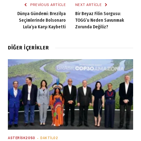
PREVIOUS ARTICLE
NEXT ARTICLE
Dünya Gündemi: Brezilya
Bir Beyaz Filin Sorgusu:
Seçimlerinde Bolsonaro
TOGG’u Neden Savunmak
Lula’ya Karşı Kaybetti
Zorunda Değiliz?
DIĞER İÇERIKLER
ASTERISK2050
DAKTILO2