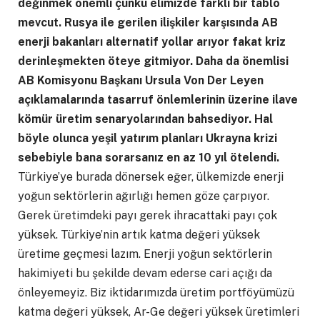
değinmek önemli çünkü elimizde farklı bir tablo
mevcut. Rusya ile gerilen ilişkiler karşısında AB
enerji bakanları alternatif yollar arıyor fakat kriz
derinleşmekten öteye gitmiyor. Daha da önemlisi
AB Komisyonu Başkanı Ursula Von Der Leyen
açıklamalarında tasarruf önlemlerinin üzerine ilave
kömür üretim senaryolarından bahsediyor. Hal
böyle olunca yeşil yatırım planları Ukrayna krizi
sebebiyle bana sorarsanız en az 10 yıl ötelendi.
Türkiye’ye burada dönersek eğer, ülkemizde enerji
yoğun sektörlerin ağırlığı hemen göze çarpıyor.
Gerek üretimdeki payı gerek ihracattaki payı çok
yüksek. Türkiye’nin artık katma değeri yüksek
üretime geçmesi lazım. Enerji yoğun sektörlerin
hakimiyeti bu şekilde devam ederse cari açığı da
önleyemeyiz. Biz iktidarımızda üretim portföyümüzü
katma değeri yüksek, Ar-Ge değeri yüksek üretimleri