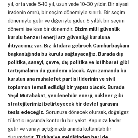
yıl, orta vade 5-10 yıl, uzun vade 10-30 yıldır. Bir siyasi
iradenin ömrü, bir seçim dönemiyle sınırlı. Bir seçim
dönemiyle gelir ve diğeriyle gider. 5 yıllık bir seçim
dönemi ise kısa bir dönemdir.
Bizim milli güvenlik
kurulu benzeri enerji arz güvenliği kuruluna
ihtiyacımız var. Biz iktidara gelirsek Cumhurbaşkanı
başkanlığında bu kurulu sağlayacağız.
Burada dış
politika, sanayi, çevre, dış politika ve istihbarat gibi
tartışmaların da gündemi olacak. Aynı zamanda bu
kurulun ana muhalefet partisi liderinin ve sivil
toplumun temsil edildiği bir yapısı olacak. Burada
Yeşil Mutabakat, yenilenebilir enerji, nükleer gibi
stratejilerimizi belirleyecek bir devlet şurasını
tesis edeceğiz.
Sorunuza dönecek olursak, doğalgaz
tüketici açısında konforlu bir yakıt. Kapınıza kadar
gelir ve vanayı açtığınızda anında kullanılabilir
durumdadır.
Türkiye’ye geldiğinden beri de