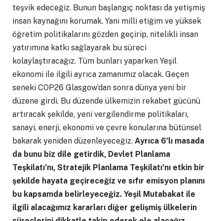
teşvik edeceğiz. Bunun başlangıç noktası da yetişmiş
insan kaynağını korumak. Yani milli etiğim ve yüksek
öğretim politikalarını gözden geçirip, nitelikli insan
yatırımına katkı sağlayarak bu süreci
kolaylaştıracağız. Tüm bunları yaparken Yeşil
ekonomi ile ilgili ayrıca zamanımız olacak. Geçen
seneki COP26 Glasgow’dan sonra dünya yeni bir
düzene girdi. Bu düzende ülkemizin rekabet gücünü
artıracak şekilde, yeni vergilendirme politikaları,
sanayi, enerji, ekonomi ve çevre konularına bütünsel
bakarak yeniden düzenleyeceğiz.
Ayrıca 6’lı masada
da bunu biz dile getirdik, Devlet Planlama
Teşkilatı’nı, Stratejik Planlama Teşkilatı’nı etkin bir
şekilde hayata geçireceğiz ve sıfır emisyon planını
bu kapsamda belirleyeceğiz. Yeşil Mutabakat ile
ilgili alacağımız kararları diğer gelişmiş ülkelerin
süreçlerini dikkatle takip ederek ele alacağız.