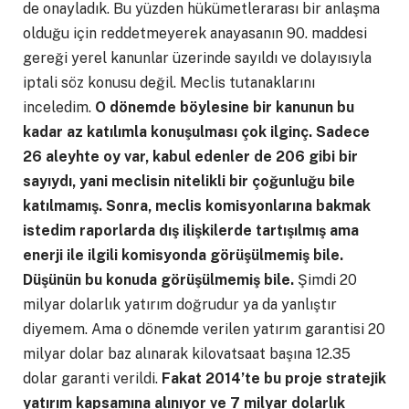
de onayladık. Bu yüzden hükümetlerarası bir anlaşma
olduğu için reddetmeyerek anayasanın 90. maddesi
gereği yerel kanunlar üzerinde sayıldı ve dolayısıyla
iptali söz konusu değil. Meclis tutanaklarını
inceledim.
O dönemde böylesine bir kanunun bu
kadar az katılımla konuşulması çok ilginç. Sadece
26 aleyhte oy var, kabul edenler de 206 gibi bir
sayıydı, yani meclisin nitelikli bir çoğunluğu bile
katılmamış. Sonra, meclis komisyonlarına bakmak
istedim raporlarda dış ilişkilerde tartışılmış ama
enerji ile ilgili komisyonda görüşülmemiş bile.
Düşünün bu konuda görüşülmemiş bile.
Şimdi 20
milyar dolarlık yatırım doğrudur ya da yanlıştır
diyemem. Ama o dönemde verilen yatırım garantisi 20
milyar dolar baz alınarak kilovatsaat başına 12.35
dolar garanti verildi.
Fakat 2014’te bu proje stratejik
yatırım kapsamına alınıyor ve 7 milyar dolarlık