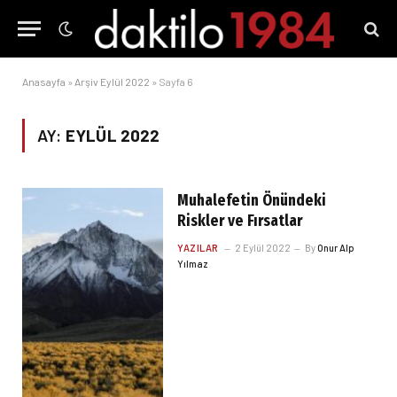
Anasayfa
»
Arşiv Eylül 2022
»
Sayfa 6
AY:
EYLÜL 2022
Muhalefetin Önündeki
Riskler ve Fırsatlar
YAZILAR
2 Eylül 2022
By
Onur Alp
Yılmaz