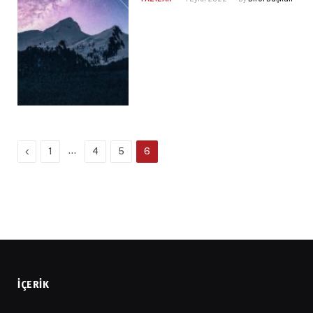
Previous
…
1
4
5
6
İÇERIK