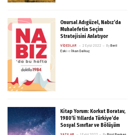
Onursal Adıgüzel, Nabız’da
Muhalefetin Seçim
Stratejisini Anlatıyor
VIDEOLAR
2 Eylül 2022
By
Beril
Eski
ve
İlkan Dalkuç
Kitap Yorum: Korkut Boratav,
1980’li Yıllarda Türkiye’de
Sosyal Sınıflar ve Bölüşüm
YAZILAR
1 Eylül 2022
By
Birol Başkan