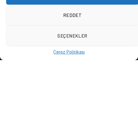
Spotify Podcast
Whatsapp Kanalı
REDDET
SEÇENEKLER
KURUMSAL
Çerez Politikası
Anasayfa
Hakkımızda
İletişim
Yazarlar
D84 Yayınları
İçerik Sağlayıcılar
Yayın İlkeleri ve Yazım Kuralları