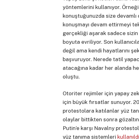
yöntemlerini kullanıyor. Örneğ
konuştuğunuzda size devamlı ol
konuşmayı devam ettirmeyi tekl
gerçekliği aşarak sadece sizin
boyuta evriliyor. Son kullanıc
değil ama kendi hayatlarını şe
başvuruyor. Nerede tatil yapa
atacağına kadar her alanda her
oluştu.
Otoriter rejimler için yapay ze
için büyük fırsatlar sunuyor. 
protestolara katılanlar yüz tanı
olaylar bittikten sonra gözaltın
Putin’e karşı Navalny protestol
yüz tanıma sistemleri
kullanıld