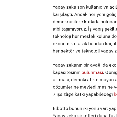
Yapay zeka son kullanıcıya açıl
karşılaştı. Ancak her yeni geli
demokrasilere katkıda bulunaca
gibi taşımıyoruz. İş yapış şekil
teknoloji her meslek koluna dok
ekonomik olarak bundan kaçab
her sektör ve teknoloji yapay
Yapay zekanın bir ayağı da ekon
kapasitesinin
bulunması
. Geniş
artması, demokratik olmayan a
çözümlerine meyledilmesine yo
7 işsizliğe katkı yapabileceği
k
Elbette bunun iki yönü var: yapa
Yapay zeka şirketleri daha fazl