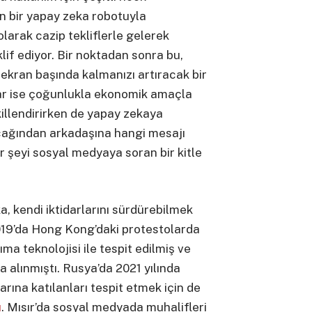
in bir yapay zeka robotuyla
arak cazip tekliflerle gelerek
if ediyor. Bir noktadan sonra bu,
 ekran başında kalmanızı artıracak bir
ılar ise çoğunlukla ekonomik amaçla
killendirirken de yapay zekaya
cağından arkadaşına hangi mesajı
 şeyi sosyal medyaya soran bir kitle
ka, kendi iktidarlarını sürdürebilmek
2019’da Hong Kong’daki protestolarda
ma teknolojisi ile tespit edilmiş ve
a alınmıştı. Rusya’da 2021 yılında
arına katılanları tespit etmek için de
ı
. Mısır’da sosyal medyada muhalifleri