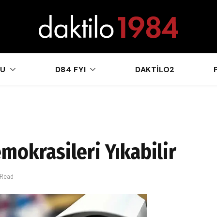
sApp
KU
D84 FYI
DAKTILO2
mokrasileri Yıkabilir
 Read