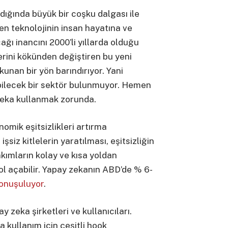
dığında büyük bir coşku dalgası ile
şen teknolojinin insan hayatına ve
ğı inancını 2000’li yıllarda olduğu
lerini kökünden değiştiren bu yeni
unan bir yön barındırıyor. Yani
ilecek bir sektör bulunmuyor. Hemen
 zeka kullanmak zorunda.
omik eşitsizlikleri artırma
 işsiz kitlelerin yaratılması, eşitsizliğin
kımların kolay ve kısa yoldan
l açabilir. Yapay zekanın ABD’de % 6-
onuşuluyor
.
y zeka şirketleri ve kullanıcıları.
a kullanım için çeşitli hook