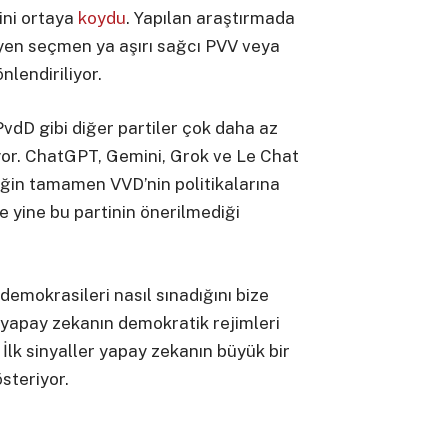
ini ortaya
koydu
. Yapılan araştırmada
iyen seçmen ya aşırı sağcı PVV veya
nlendiriliyor.
dD gibi diğer partiler çok daha az
liyor. ChatGPT, Gemini, Grok ve Le Chat
eğin tamamen VVD’nin politikalarına
le yine bu partinin önerilmediği
emokrasileri nasıl sınadığını bize
 yapay zekanın demokratik rejimleri
 İlk sinyaller yapay zekanın büyük bir
österiyor.