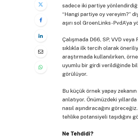
sadece iki partiye yönlendirdiğ
“Hangi partiye oy vereyim?” d
aşırı sol GroenLinks-PvdA’ya yö
Çalışmada D66, SP, VVD veya Pv
sıklıkla ilk tercih olarak öneri
araştırmada kullanılırken, örn
uyumlu bir girdi verildiğinde bi
görülüyor.
Bu küçük örnek yapay zekanın d
anlatıyor. Önümüzdeki yıllarda
nasıl aşındıracağını göreceğiz.
tehlike potansiyeli taşıdığını g
Ne Tehdidi?