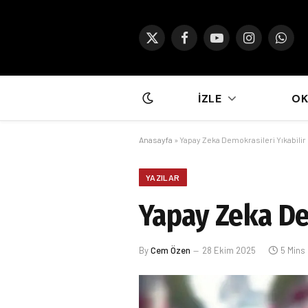
X
Facebook
YouTube
Instagram
What
(Twitter)
İZLE
O
Anasayfa
»
Yapay Zeka Demokrasileri Yıkabilir
YAZILAR
Yapay Zeka De
By
Cem Özen
28 Ekim 2025
5 Mins