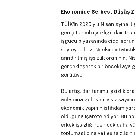
Ekonomide Serbest Düşüş 
TÜİK’in 2025 yılı Nisan ayına ili
geniş tanımlı işsizliğe dair tesp
işgücü piyasasında ciddi soru
söyleyebiliriz. Nitekim istatis
arındırılmış işsizlik oranının, 
gerçekleşerek bir önceki aya gö
görülüyor.
Bu artış, dar tanımlı işsizlik or
anlamına gelirken, işsiz sayısın
ekonomik yapının istihdam yara
olduğuna işarete ediyor. Bu nok
erkek işsizliğinden çok daha y
toplumsal cinsiyet eşitsizliği