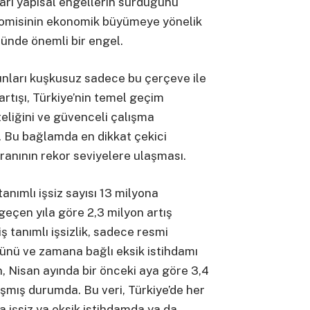
ları yapısal engellerin sürdüğünü
nomisinin ekonomik büyümeye yönelik
ünde önemli bir engel.
unları kuşkusuz sadece bu çerçeve ile
n artışı, Türkiye’nin temel geçim
teliğini ve güvenceli çalışma
r. Bu bağlamda en dikkat çekici
oranının rekor seviyelere ulaşması.
anımlı işsiz sayısı 13 milyona
eçen yıla göre 2,3 milyon artış
iş tanımlı işsizlik, sadece resmi
ücünü ve zamana bağlı eksik istihdamı
n, Nisan ayında bir önceki aya göre 3,4
şmış durumda. Bu veri, Türkiye’de her
ya işsiz ya eksik istihdamda ya da