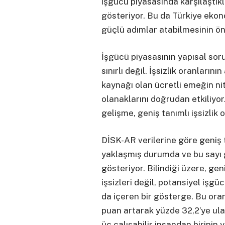
işgücü piyasasında karşılaştık
gösteriyor. Bu da Türkiye eko
güçlü adımlar atabilmesinin ön
İşgücü piyasasının yapısal sor
sınırlı değil. İşsizlik oranlarını
kaynağı olan ücretli emeğin ni
olanaklarını doğrudan etkiliyo
gelişme, geniş tanımlı işsizlik 
DİSK-AR verilerine göre geniş t
yaklaşmış durumda ve bu sayı g
gösteriyor. Bilindiği üzere, gen
işsizleri değil, potansiyel işg
da içeren bir gösterge. Bu ora
puan artarak yüzde 32,2’ye ula
üç çalışabilir insandan birinin 