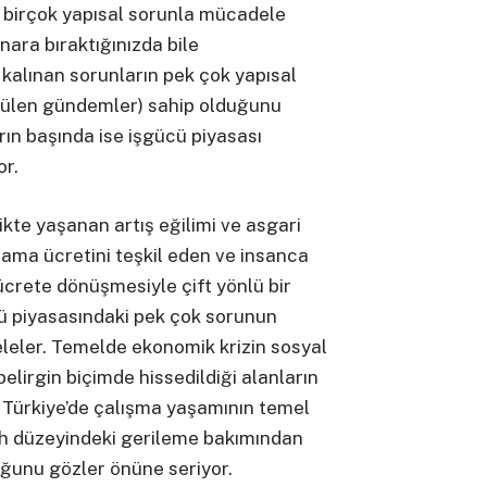
a birçok yapısal sorunla mücadele
enara bıraktığınızda bile
kalınan sorunların pek çok yapısal
ürülen gündemler) sahip olduğunu
n başında ise işgücü piyasası
or.
te yaşanan artış eğilimi ve asgari
ama ücretini teşkil eden ve insanca
crete dönüşmesiyle çift yönlü bir
cü piyasasındaki pek çok sorunun
leler. Temelde ekonomik krizin sosyal
belirgin biçimde hissedildiği alanların
 Türkiye’de çalışma yaşamının temel
h düzeyindeki gerileme bakımından
uğunu gözler önüne seriyor.