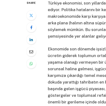
Türkiye ekonomisi, son yıllard
SHARE
ediyor. Politika hatalarını bir k
makroekonomide karşı karşıya 
arka plana (halının altına süp
söylemek mümkün. Bu sorunları
şemsiyesinde yer alanlar geliy
Ekonomide son dönemde işsizlik
ücretin giderek toplumun ortal
yaşama olanağı vermeyen bir ü
sorunsal haline gelmesi, işgü
karşımıza çıkardığı temel mese
dokuda yarattığı tahribatın en 
başında gelen işgücü piyasası,
göstergeler ve toplumsal refa
önemli bir gerileme içinde old