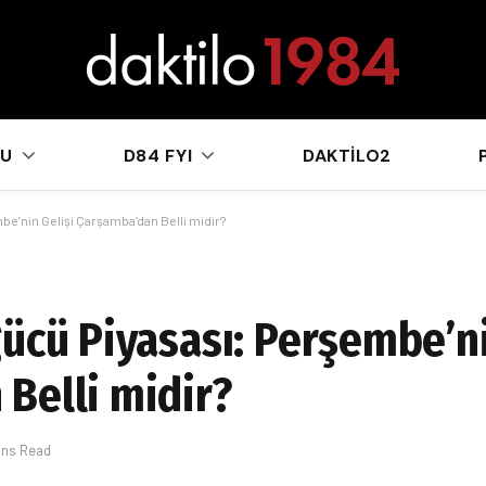
sApp
KU
D84 FYI
DAKTILO2
be’nin Gelişi Çarşamba’dan Belli midir?
gücü Piyasası: Perşembe’ni
Belli midir?
ins Read