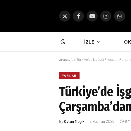
X
Facebook
YouTube
Instagram
What
(Twitter)
İZLE
O
Anasayfa
»
Türkiye’de İşgücü Piyasası: Perşem
YAZILAR
Türkiye’de İş
Çarşamba’dan 
By
Oytun Meçik
2 Haziran 2025
6 M