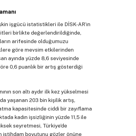
Zamanı
şkin işgücü istatistikleri ile DİSK-AR’ın
itleri birlikte değerlendirildiğinde,
nların arifesinde olduğumuzu
tiklere göre mevsim etkilerinden
Nisan ayında yüzde 8,6 seviyesinde
re 0,6 puanlık bir artış gösterdiği
anının son altı aydır ilk kez yükselmesi
da yaşanan 203 bin kişilik artış,
tma kapasitesinde ciddi bir zayıflama
tada kadın işsizliğinin yüzde 11,5 ile
üksek seyretmesi, Türkiye’de
nin istihdam boyutunu gözler önüne