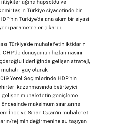
i ilişkiler ağına hapsoldu ve
Demirtaş’ın Türkiye siyasetinde bir
HDP’nin Türkiye’de ana akım bir siyasi
eni parametreler çıkardı.
sı Türkiye’de muhalefetin iktidarın
i, CHP’de dönüşümün hızlanmasını
çdaroğlu liderliğinde gelişen strateji,
r muhalif güç olarak
2019 Yerel Seçimlerinde HDP’nin
şehirleri kazanmasında belirleyici
 gelişen muhalefetin genişleme
r öncesinde maksimum sınırlarına
em İnce ve Sinan Oğan’ın muhalefeti
idarın/rejimin değirmenine su taşıyan