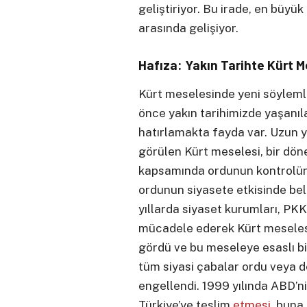
geliştiriyor. Bu irade, en büyü
arasında gelişiyor.
Hafıza: Yakın Tarihte Kürt 
Kürt meselesinde yeni söyleml
önce yakın tarihimizde yaşanıl
hatırlamakta fayda var. Uzun yı
görülen Kürt meselesi, bir dö
kapsamında ordunun kontrolüne 
ordunun siyasete etkisinde belir
yıllarda siyaset kurumları, PK
mücadele ederek Kürt meseles
gördü ve bu meseleye esaslı bi
tüm siyasi çabalar ordu veya d
engellendi. 1999 yılında ABD’ni
Türkiye’ye teslim
etmesi
, buna 