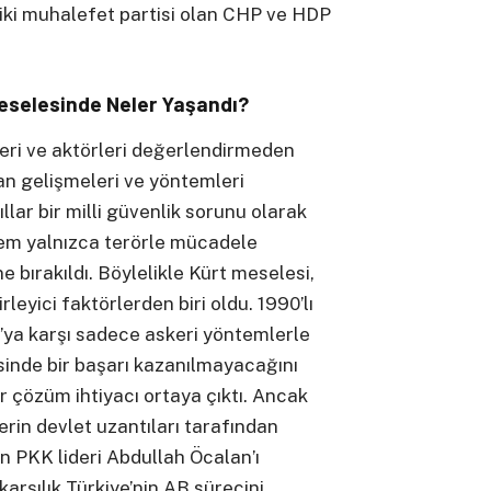
k iki muhalefet partisi olan CHP ve HDP
Meselesinde Neler Yaşandı?
eri ve aktörleri değerlendirmeden
an gelişmeleri ve yöntemleri
llar bir milli güvenlik sorunu olarak
nem yalnızca terörle mücadele
bırakıldı. Böylelikle Kürt meselesi,
leyici faktörlerden biri oldu. 1990’lı
K’ya karşı sadece askeri yöntemlerle
inde bir başarı kazanılmayacağını
r çözüm ihtiyacı ortaya çıktı. Ancak
erin devlet uzantıları tarafından
n PKK lideri Abdullah Öcalan’ı
karşılık Türkiye’nin AB sürecini