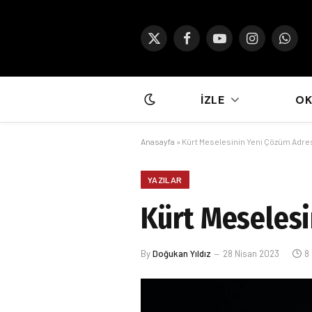
X
Facebook
YouTube
Instagram
What
(Twitter)
İZLE
O
Anasayfa
»
Kürt Meselesinin Yeni Çözüm Adre
YAZILAR
Kürt Meselesi
By
Doğukan Yıldız
28 Nisan 2023
8