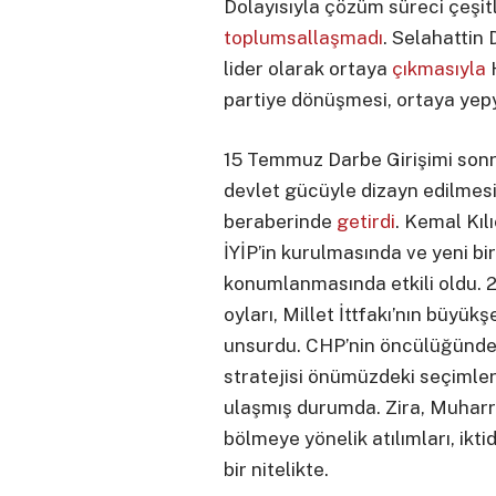
Dolayısıyla çözüm süreci çeşitl
toplumsallaşmadı
. Selahattin 
lider olarak ortaya
çıkmasıyla
partiye dönüşmesi, ortaya yepy
15 Temmuz Darbe Girişimi sonra
devlet gücüyle dizayn edilmes
beraberinde
getirdi
. Kemal Kılı
İYİP’in kurulmasında ve yeni bi
konumlanmasında etkili oldu. 
oyları, Millet İttfakı’nın büyük
unsurdu. CHP’nin öncülüğünde
stratejisi önümüzdeki seçimle
ulaşmış durumda. Zira, Muharr
bölmeye yönelik atılımları, ikt
bir nitelikte.