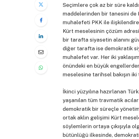
Seçimlere çok az bir süre kald
maddelerinden bir tanesini de K
muhalefeti PKK ile ilişkilendir
Kürt meselesinin çözüm adresi
bir tarafta siyasetin alanını gü
diğer tarafta ise demokratik 
muhalefet var. Her iki yaklaşı
önündeki en büyük engellerden 
meselesine tarihsel bakışın ik
İkinci yüzyılına hazırlanan Tü
yaşanılan tüm travmatik acıla
demokratik bir süreçle yöneti
ortak aklın gelişimi Kürt mesel
söylemlerin ortaya çıkışıyla ol
bütünlüğü ilkesinde, demokrat