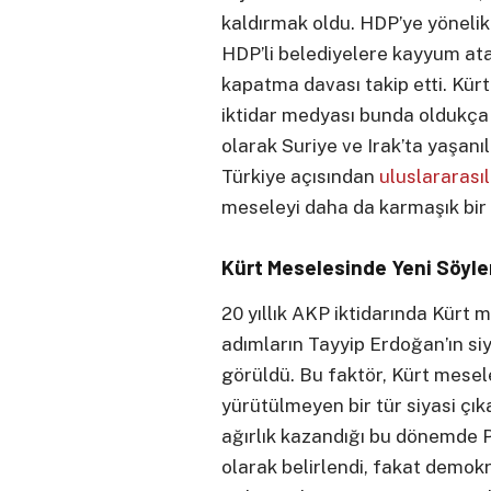
kaldırmak oldu. HDP’ye yönelik 
HDP’li belediyelere kayyum ata
kapatma davası takip etti. Kürt 
iktidar medyası bunda oldukça 
olarak Suriye ve Irak’ta yaşanı
Türkiye açısından
uluslararası
meseleyi daha da karmaşık bir
Kürt Meselesinde Yeni Söyle
20 yıllık AKP iktidarında Kürt
adımların Tayyip Erdoğan’ın si
görüldü. Bu faktör, Kürt mese
yürütülmeyen bir tür siyasi çıkar
ağırlık kazandığı bu dönemde 
olarak belirlendi, fakat demokra