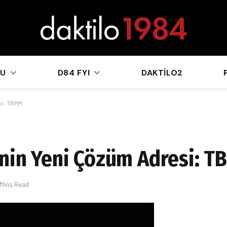
sApp
KU
D84 FYI
DAKTILO2
si: TBMM
nin Yeni Çözüm Adresi: 
 Mins Read