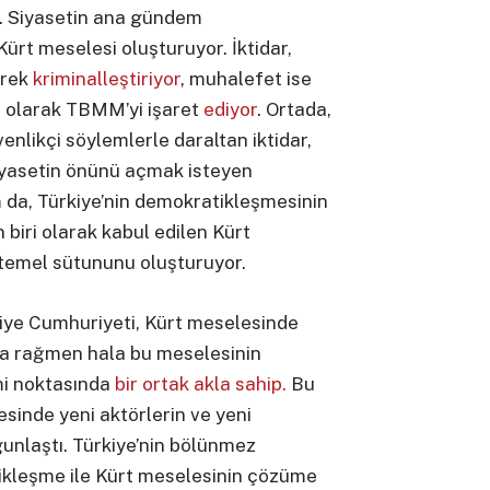
ı. Siyasetin ana gündem
ürt meselesi oluşturuyor. İktidar,
erek
kriminalleştiriyor
, muhalefet ise
 olarak TBMM’yi işaret
ediyor
. Ortada,
venlikçi söylemlerle daraltan iktidar,
siyasetin önünü açmak isteyen
m da, Türkiye’nin demokratikleşmesinin
biri olarak kabul edilen Kürt
i temel sütununu oluşturuyor.
rkiye Cumhuriyeti, Kürt meselesinde
ra rağmen hala bu meselesinin
mi noktasında
bir ortak akla sahip.
Bu
esinde yeni aktörlerin ve yeni
gunlaştı. Türkiye’nin bölünmez
ikleşme ile Kürt meselesinin çözüme